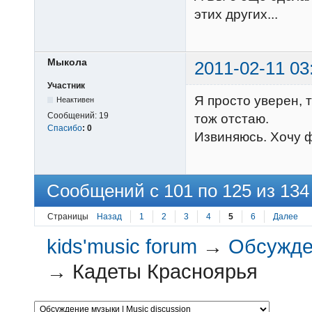
этих других...
Мыкола
2011-02-11 03
Участник
Я просто уверен, т
Неактивен
Сообщений:
19
тож отстаю.
Спасибо
:
0
Извиняюсь. Хочу 
Сообщений с 101 по 125 из 134
Страницы
Назад
1
2
3
4
5
6
Далее
kids'music forum
→
Обсужден
→
Кадеты Красноярья