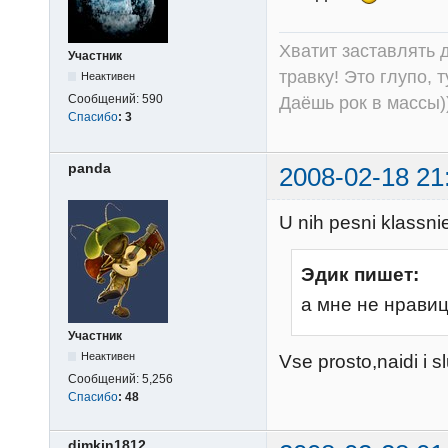
Хватит заставлять д
Участник
травку! Это глупо, 
Неактивен
Сообщений:
590
Даёшь рок в массы))
Спасибо
:
3
panda
2008-02-18 21
U nih pesni klassnie
Эдик пишет:
а мне не нрави
Участник
Неактивен
Vse prosto,naidi i sl
Сообщений:
5,256
Спасибо
:
48
dimkin1812