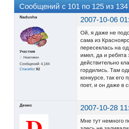
Сообщений с 101 по 125 из 134
Nadusha
2007-10-06 01
Ой, я даже не под
сама из Красноярск
пересеклась на од
Участник
имел, да и ребята 
Неактивен
действительно кла
Сообщений:
4,184
Спасибо
:
92
гордились. Там од
конкурсе, так его 
поет, и он даже в
Денис
2007-10-28 11
Мне тут немного п
здесь не заливали