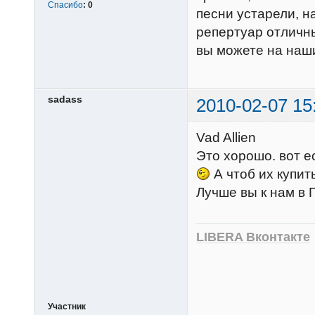
Спасибо
:
0
песни устарели, 
репертуар отличны
вы можете на наш
sadass
2010-02-07 15
Vad Allien
Это хорошо. вот е
А чтоб их купит
Лучше вы к нам в
LIBERA Вконтакте
Участник