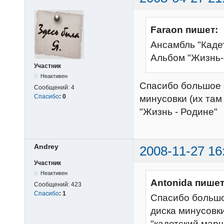
Faraon пишет:
Ансамбль "Кадет
Альбом "Жизнь-
Участник
Неактивен
Спасибо большое з
Сообщений:
4
Спасибо
:
0
минусовки (их там 
"Жизнь - Родине"
Andrey
2008-11-27 16
Участник
Неактивен
Antonida пишет
Сообщений:
423
Спасибо
:
1
Спасибо большое
диска минусовки 
"кадетский марш