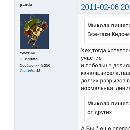
panda
2011-02-06 20
Мыкола пишет:
Всё-таки Кидс-м
Хех,тогда хотело
Участник
участие
Неактивен
и побольше делила
Сообщений:
5,256
Спасибо
:
48
качала,висела,тащ
долгих разрывов в
нормальная линия,
Мыкола пишет:
от других
А Вы б еще сделал