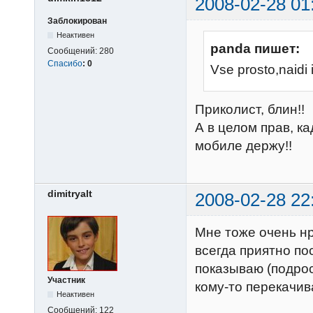
2008-02-28 01
Заблокирован
Неактивен
panda пишет:
Сообщений:
280
Спасибо
:
0
Vse prosto,naidi i
Приколист, блин!!
А в целом прав, ка
мобиле держу!!
dimitryalt
2008-02-28 22
Мне тоже очень нр
всегда приятно по
показываю (подро
Участник
кому-то перекачив
Неактивен
Сообщений:
122