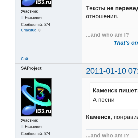
Тексты
не переве
Участник
отношения.
Неактивен
Сообщений:
574
Спасибо
:
0
...and who am I?
That's one
Сайт
SAProject
2011-01-10 07
Каменск пишет
А песни
Каменск
, понрав
Участник
Неактивен
Сообщений:
574
...and who am I?