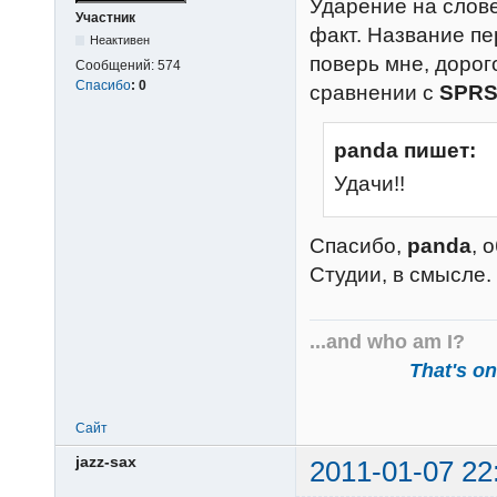
Ударение на слове
Участник
факт. Название пе
Неактивен
поверь мне, доро
Сообщений:
574
Спасибо
:
0
сравнении с
SPR
panda пишет:
Удачи!!
Спасибо,
panda
, 
Студии, в смысле.
...and who am I?
That's one
Сайт
jazz-sax
2011-01-07 22