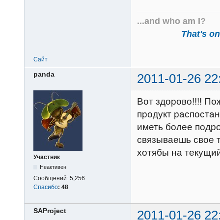
...and who am I?
That's one
Сайт
panda
2011-01-26 22
Вот здорово!!!! П
продукт распоста
иметь более подро
связываешь свое т
хотябы на текущий
Участник
Неактивен
Сообщений:
5,256
Спасибо
:
48
SAProject
2011-01-26 22