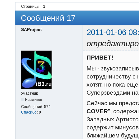
Страницы
1
Сообщений 17
SAProject
2011-01-06 08
отредактиров
ПРИВЕТ!
Мы - звукозаписы
сотрудничеству с
хотят, но пока ещ
Суперзвездами на 
Участник
Неактивен
Сейчас мы предст
Сообщений:
574
COVER
", содержа
Спасибо
:
0
Западных Артистов
содержит минусовк
ближайшем будуще