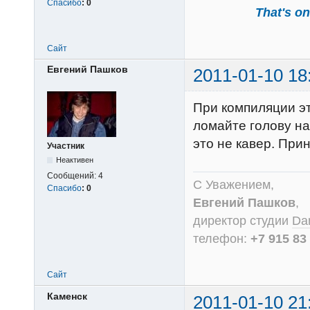
Спасибо
:
0
That's one
Сайт
Евгений Пашков
2011-01-10 18
При компиляции э
ломайте голову на
это не кавер. При
Участник
Неактивен
Сообщений:
4
С Уважением,
Спасибо
:
0
Евгений Пашков
,
директор студии
Dan
телефон:
+7 915 83
Сайт
Каменск
2011-01-10 21