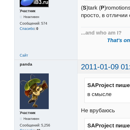
(
S
)tark (
P
)romotions
Участник
просто, в отличи
Неактивен
Сообщений:
574
Спасибо
:
0
...and who am I?
That's one
Сайт
panda
2011-01-09 01
SAProject пише
в смысле
Не врубаюсь
Участник
Неактивен
SAProject пише
Сообщений:
5,256