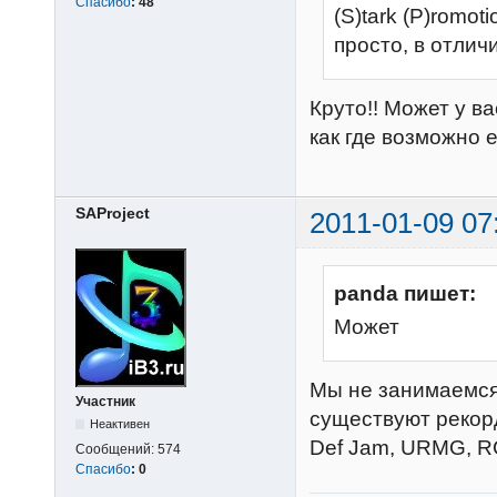
Спасибо
:
48
(S)tark (P)romot
просто, в отлич
Круто!! Может у в
как где возможно 
SAProject
2011-01-09 07
panda пишет:
Может
Мы не занимаемся 
Участник
существуют рекорд-
Неактивен
Def Jam, URMG, RC
Сообщений:
574
Спасибо
:
0