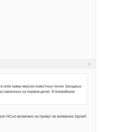
3
в себе кавер-версии известных песен Западных
едставленных на первом диске. В ближайшем
ло НО,но возможно их примут во внимание.Удачи!!