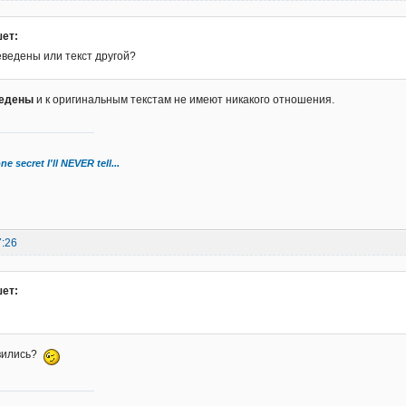
ет:
еведены или текст другой?
ведены
и к оригинальным текстам не имеют никакого отношения.
ne secret I'll NEVER tell...
7:26
ет:
авились?