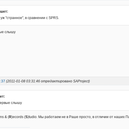
ишет:
 уж "странное", в сравнении с SPRS.
ые слышу
:37
(2011-01-08 03:31:46 отредактировано SAProject)
ет:
первые слышу
ns & (
R
)ecords (
S
)tudio. Мы работаем не в Раше просто, в отличии от наших 