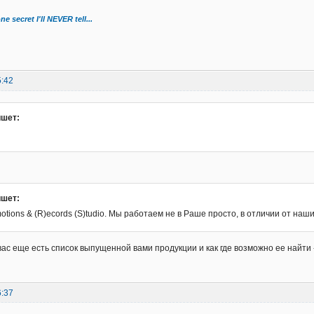
ne secret I'll NEVER tell...
5:42
ишет:
ишет:
omotions & (R)ecords (S)tudio. Мы работаем не в Раше просто, в отличии от наш
 вас еще есть список выпущенной вами продукции и как где возможно ее найти
6:37