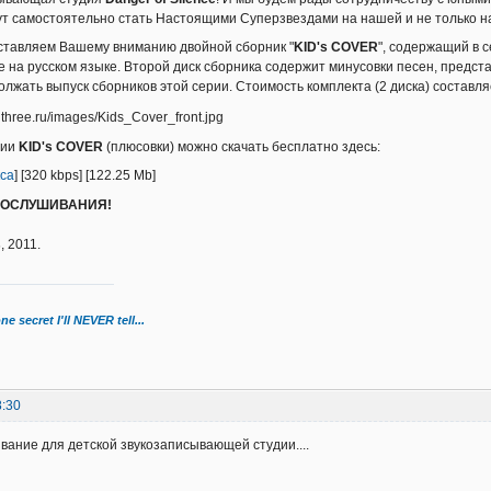
ут самостоятельно стать Настоящими Суперзвездами на нашей и не только н
ставляем Вашему вниманию двойной сборник "
KID's COVER
", содержащий в 
е на русском языке. Второй диск сборника содержит минусовки песен, предс
лжать выпуск сборников этой серии. Стоимость комплекта (2 диска) составл
рии
KID's COVER
(плюсовки) можно скачать бесплатно здесь:
кса
] [320 kbps] [122.25 Mb]
РОСЛУШИВАНИЯ!
s
, 2011.
ne secret I'll NEVER tell...
8:30
звание для детской звукозаписывающей студии....