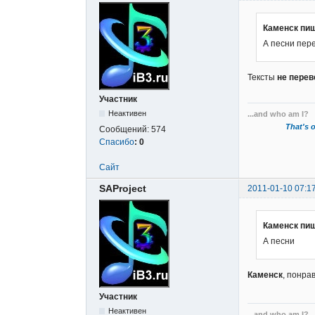
Каменск пиш
А песни пер
Тексты
не пере
Участник
Неактивен
...and who am I?
That's o
Сообщений:
574
Спасибо
:
0
Сайт
SAProject
2011-01-10 07:1
Каменск пиш
А песни
Каменск
, понр
Участник
Неактивен
...and who am I?