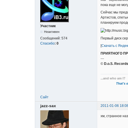
пока еще не мог
Сейчас мы пред
Артистов, спеты
планируем продо
Участник
Неактивен
Первый диск се
Сообщений:
574
Спасибо
:
0
[
Скачать с Янде
ПРИЯТНОГО П
---
©
D.o.S. Record
...and who am I?
That's o
Сайт
jazz-sax
2011-01-06 18:0
хм, странное на