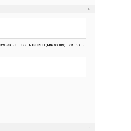
4
тся как "Опасность Тишины (Молчания)". Уж поверь
5