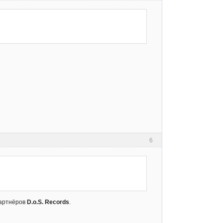
6
Партнёров
D.o.S. Records
.