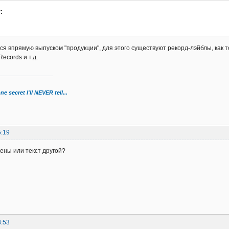
:
я впрямую выпуском "продукции", для этого существуют рекорд-лэйблы, как то 
ecords и т.д.
ne secret I'll NEVER tell...
5:19
ены или текст другой?
8:53