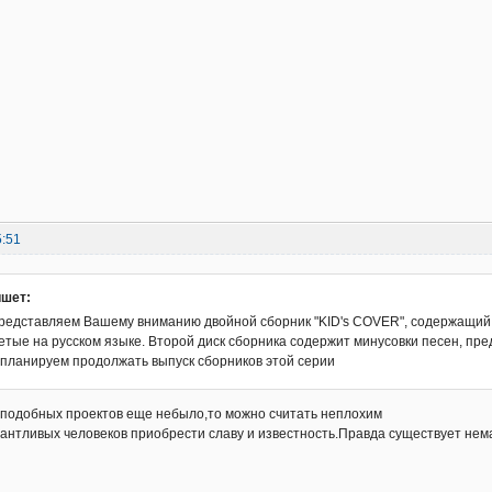
5:51
ишет:
редставляем Вашему вниманию двойной сборник "KID's COVER", содержащий 
петые на русском языке. Второй диск сборника содержит минусовки песен, пр
планируем продолжать выпуск сборников этой серии
 подобных проектов еще небыло,то можно считать неплохим
антливых человеков приобрести славу и известность.Правда существует нема