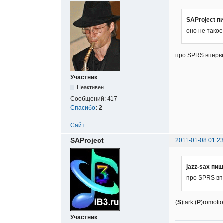
SAProject п
оно не такое
про SPRS вперв
Участник
Неактивен
Сообщений:
417
Спасибо
:
2
Сайт
SAProject
2011-01-08 01:23
jazz-sax пиш
про SPRS в
(
S
)tark (
P
)romotio
Участник