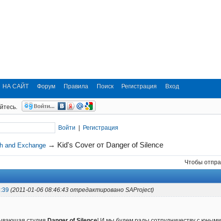
НА САЙТ
Форум
Правила
Поиск
Регистрация
Вход
йтесь.
Войти
|
Регистрация
→
Kid's Cover от Danger of Silence
ch and Exchange
Чтобы отпра
:39
(2011-01-06 08:46:43 отредактировано SAProject)
сывающая студия
Danger of Silence
! И мы будем рады сотрудничеству с юными