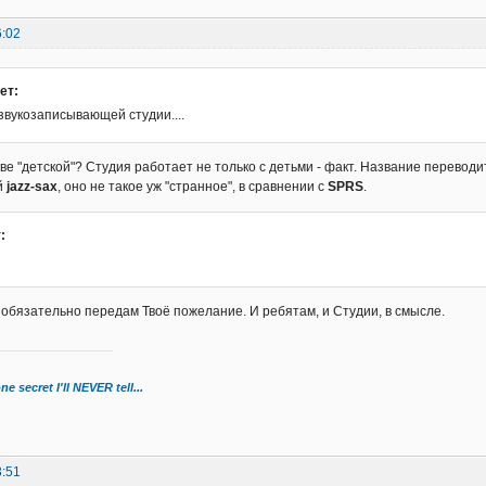
6:02
ет:
звукозаписывающей студии....
ве "детской"? Студия работает не только с детьми - факт. Название переводи
й
jazz-sax
, оно не такое уж "странное", в сравнении с
SPRS
.
:
, обязательно передам Твоё пожелание. И ребятам, и Студии, в смысле.
ne secret I'll NEVER tell...
3:51