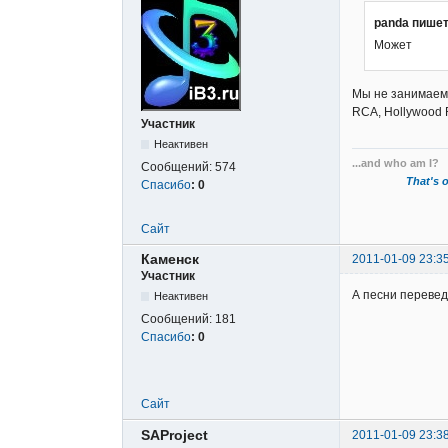
panda пишет
Может
Мы не занимаемс
RCA, Hollywood R
Участник
Неактивен
...and who am I?
Сообщений:
574
That's o
Спасибо
:
0
Сайт
Каменск
2011-01-09 23:3
Участник
А песни перевед
Неактивен
Сообщений:
181
Спасибо
:
0
Сайт
SAProject
2011-01-09 23:3