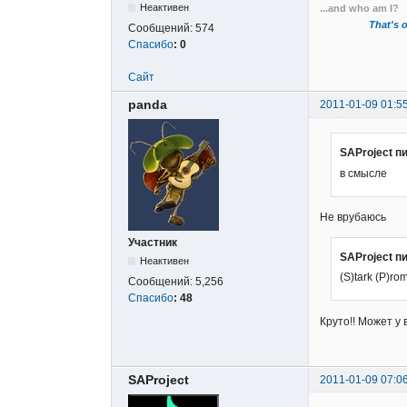
Неактивен
...and who am I?
That's o
Сообщений:
574
Спасибо
:
0
Сайт
panda
2011-01-09 01:5
SAProject п
в смысле
Не врубаюсь
Участник
SAProject п
Неактивен
(S)tark (P)r
Сообщений:
5,256
Спасибо
:
48
Круто!! Может у
SAProject
2011-01-09 07:0