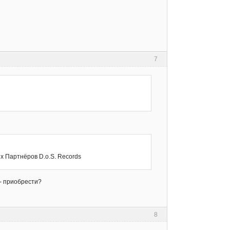
7
их Партнёров D.o.S. Records
 - приобрести?
8