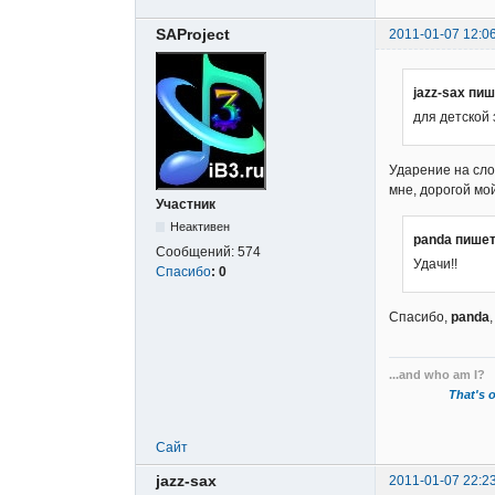
SAProject
2011-01-07 12:0
jazz-sax пиш
для детской 
Ударение на сло
мне, дорогой мо
Участник
Неактивен
panda пишет
Сообщений:
574
Удачи!!
Спасибо
:
0
Спасибо,
panda
...and who am I?
That's o
Сайт
jazz-sax
2011-01-07 22:2