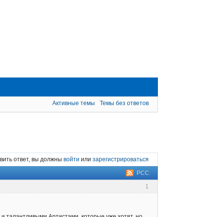
Активные темы
Темы без ответов
вить ответ, вы должны
войти
или
зарегистрироваться
РСС
1
 и талантливыми Артистами, которые уже хотят, но