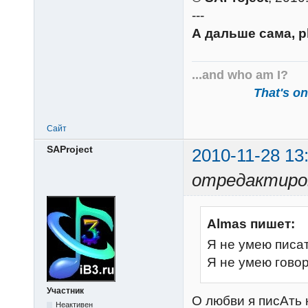
---
А дальше сама, p
...and who am I?
That's one
Сайт
SAProject
2010-11-28 13
отредактиров
Almas пишет:
Я не умею писа
Я не умею гово
Участник
О любви я писАть
Неактивен