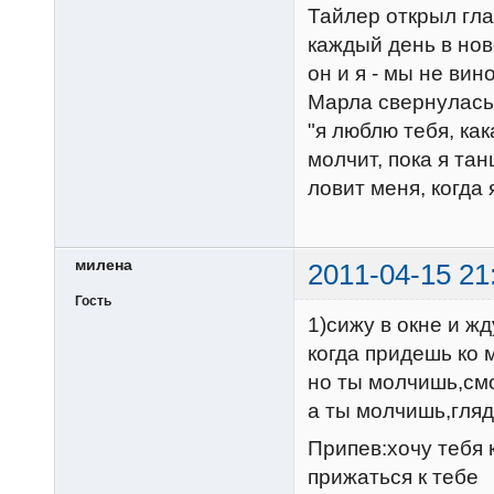
Тайлер открыл гла
каждый день в но
он и я - мы не ви
Марла свернулась 
"я люблю тебя, как
молчит, пока я та
ловит меня, когда 
милена
2011-04-15 21
Гость
1)сижу в окне и жд
когда придешь ко 
но ты молчишь,смо
а ты молчишь,гля
Припев:хочу тебя 
прижаться к тебе