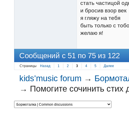
стать частицой од
и бросив взор век
я гляжу на тебя
быть только с тоб
желаю я!
Сообщений с 51 по 75 из 122
Страницы
Назад
1
2
3
4
5
Далее
kids'music forum
→
Бормотал
→
Помогите сочинить стих д