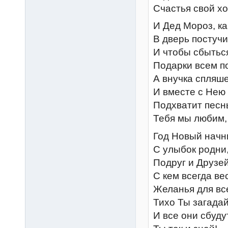
Счастья свой х
И Дед Мороз, ка
В дверь постучит
И чтобы сбытьс
Подарки всем п
А внучка спляше
И вместе с Нею
Подхватит песнь
Тебя мы любим,
Год Новый начн
С улыбок родни
Подруг и Друзей
С кем всегда ве
Желанья для вс
Тихо Ты загадай
И все они сбуду