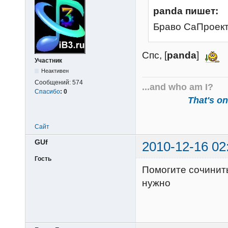
panda пишет:
Браво СаПроек
Спс, [
panda
]
Участник
Неактивен
Сообщений:
574
...and who am I?
Спасибо
:
0
That's one
Сайт
GUf
2010-12-16 02
Гость
Помогите сочинить
нужно