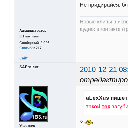
Не придирайся, бли
Новые клипы в испо
аудио:
вКонтакте (г
Администратор
Неактивен
Сообщений:
8,926
Спасибо
:
217
Сайт
SAProject
2010-12-21 08
отредактиров
aLexXus пишет
такой
тек
загуб
?
Участник