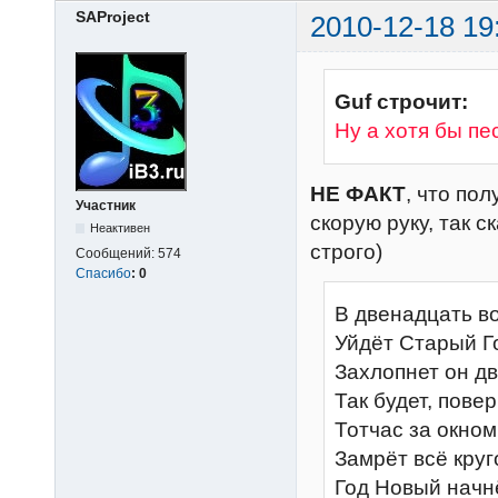
SAProject
2010-12-18 19
Guf строчит:
Ну а хотя бы пе
НЕ ФАКТ
, что по
Участник
скорую руку, так с
Неактивен
строго)
Сообщений:
574
Спасибо
:
0
В двенадцать во
Уйдёт Старый Г
Захлопнет он дв
Так будет, повер
Тотчас за окном
Замрёт всё круг
Год Новый начн