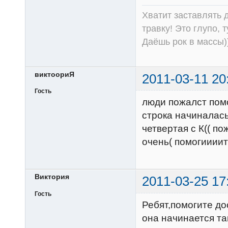
Хватит заставлять д
травку! Это глупо, 
Даёшь рок в массы))
виктоориЯ
2011-03-11 20
Гость
люди пожалст помо
строка начиналась 
четвертая с К(( п
очень( помогиииит
Виктория
2011-03-25 17
Гость
Ребят,помогите д
она начинается так