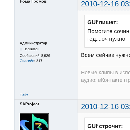
Рома Громов
2010-12-16 03
GUf пишет:
Помогите сочин
год....оч нужно
Администратор
Неактивен
Всем сейчаз нужно,
Сообщений:
8,926
Спасибо
:
217
Новые клипы в испо
аудио:
вКонтакте (г
Сайт
SAProject
2010-12-16 03
GUf строчит: