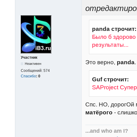
отредактиров
panda строчит:
Было б здорово
результаты...
Участник
Это верно,
panda
.
Неактивен
Сообщений:
574
Спасибо
:
0
Guf строчит:
SAProject Супер
Спс. НО, дорогОй
матёрого
- слишк
...and who am I?