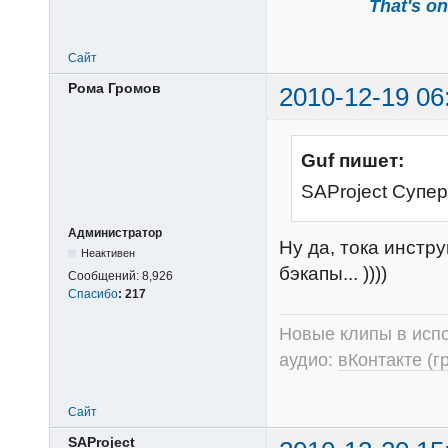
That's one
Сайт
Рома Громов
2010-12-19 06
Guf пишет:
SAProject Супер
Администратор
Ну да, тока инстр
Неактивен
бэкапы... ))))
Сообщений:
8,926
Спасибо
:
217
Новые клипы в испо
аудио:
вКонтакте (г
Сайт
SAProject