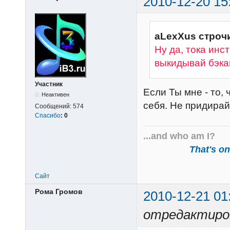
2010-12-20 15
aLexXus строчи
Ну да, тока инс
выкидывай бэка
Участник
Если Ты мне - то,
Неактивен
себя. Не придира
Сообщений:
574
Спасибо
:
0
...and who am I?
That's one
Сайт
Рома Громов
2010-12-21 01
отредактиров