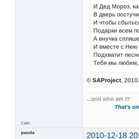
И Дед Мороз, ка
В дверь постучит
И чтобы сбытьс
Подарки всем п
А внучка спляше
И вместе с Нею
Подхватит песнь
Тебя мы любим,
©
SAProject
, 2010
...and who am I?
That's one
Сайт
panda
2010-12-18 20