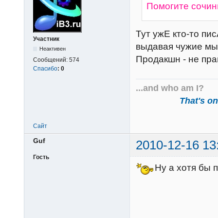
Помогите сочин
Тут ужЕ кто-то пи
Участник
выдавая чужие мыс
Неактивен
Продакшн - не пра
Сообщений:
574
Спасибо
:
0
...and who am I?
That's one
Сайт
Guf
2010-12-16 13
Гость
Ну а хотя бы 