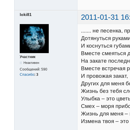
loki81
2011-01-31 16
....... не песенка,
Дотянуться руками
И коснуться губам
Вместе смеяться д
Участник
На закате последн
Неактивен
Вместе встречая р
Сообщений:
590
Спасибо
:
3
И провожая закат,
Других для меня б
Жизнь без тебя сл
Улыбка – это цвет
Смех – моря приб
Жизнь для меня – 
Измена твоя – это