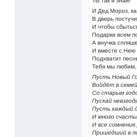
Ты так и знай!
И Дед Мороз, ка
В дверь постучит
И чтобы сбытьс
Подарки всем п
А внучка спляше
И вместе с Нею
Подхватит песнь
Тебя мы любим,
Пусть Новый Го
Войдёт в семе
Со старым год
Пускай невзгод
Пусть каждый 
И много счасть
И все сомнения
Пришедший в по