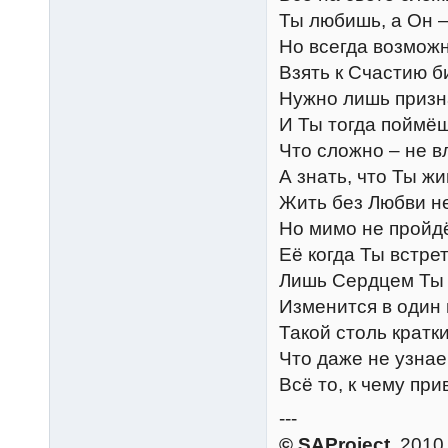
Ты любишь, а Он –
Но всегда возмож
Взять к Счастию б
Нужно лишь призн
И Ты тогда поймёш
Что сложно – не в
А знать, что Ты ж
Жить без Любви н
Но мимо не пройд
Её когда Ты встре
Лишь Сердцем Ты
Изменится в один 
Такой столь кратки
Что даже не узна
Всё то, к чему пр
---
© SAProject
, 2010