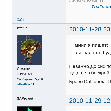
...and who am I?
That's one
Сайт
panda
2010-11-28 23
мини я пишет:
а испалнять бу
Неважно.До сих по
Участник
тут,а не в бескрай
Неактивен
Сообщений:
5,256
Браво СаПроект 
Спасибо
:
48
SAProject
2010-11-29 12