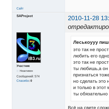
Сайт
SAProject
2010-11-28 13
отредактиров
Леськоууу пиш
это так не прос
любить его одно
это так не прос
Участник
ты любишь,а он 
Неактивен
признаться тож
Сообщений:
574
но сделать это 
Спасибо
:
0
и только в этот 
ты обязательно
Всё на свете слож