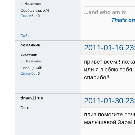
Неактивен
Сообщений:
574
...and who am I?
Спасибо
:
0
That's one
Сайт
семечкин
2011-01-16 23
Участник
привет всем!! пож
Неактивен
Сообщений:
1
или я люблю тебя,
Спасибо
:
0
спасибо!!
timan11rus
2011-01-30 23
Гость
плиз помогите соч
малышевой 3apaH