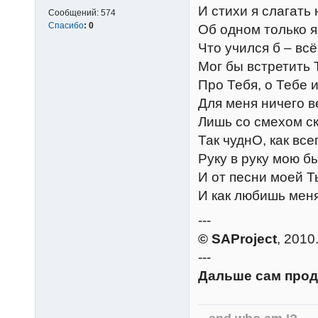
И стихи я слагать 
Сообщений:
574
Спасибо
:
0
Об одном только 
Что учился б – всё
Мог бы встретить
Про Тебя, о Тебе и
Для меня ничего в
Лишь со смехом ск
Так чуднО, как все
Руку в руку мою б
И от песни моей Т
И как любишь мен
---
© SAProject
, 2010
---
Дальше сам прод