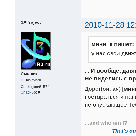
SAProject
2010-11-28 12
мини я пишет:
у нас свои движухи 
... И вообще, дав
Участник
Не виделись с вр
Неактивен
Сообщений:
574
Дорог(ой, ая) [
мин
Спасибо
:
0
постараться и нап
не опускающее Тебя
...and who am I?
That's one