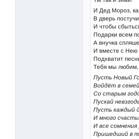
И Дед Мороз, ка
В дверь постучит
И чтобы сбытьс
Подарки всем п
А внучка спляше
И вместе с Нею
Подхватит песнь
Тебя мы любим,
Пусть Новый Го
Войдёт в семе
Со старым год
Пускай невзгод
Пусть каждый 
И много счасть
И все сомнения
Пришедший в по