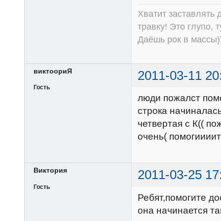
Хватит заставлять д
травку! Это глупо, 
Даёшь рок в массы))
виктоориЯ
2011-03-11 20
Гость
люди пожалст помо
строка начиналась 
четвертая с К(( п
очень( помогиииит
Виктория
2011-03-25 17
Гость
Ребят,помогите д
она начинается так