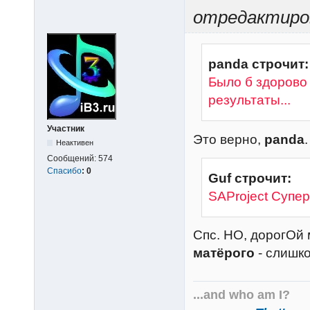
отредактиров
panda строчит:
Было б здорово
результаты...
Участник
Это верно,
panda
.
Неактивен
Сообщений:
574
Спасибо
:
0
Guf строчит:
SAProject Супер
Спс. НО, дорогОй
матёрого
- слишк
...and who am I?