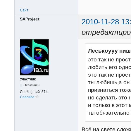
Сайт
SAProject
2010-11-28 13
отредактиров
Леськоууу пиш
это так не прос
любить его одно
это так не прос
Участник
ты любишь,а он 
Неактивен
признаться тож
Сообщений:
574
но сделать это 
Спасибо
:
0
и только в этот 
ты обязательно
Всё на свете слож