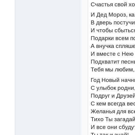
Счастья свой х
И Дед Мороз, ка
В дверь постучит
И чтобы сбытьс
Подарки всем п
А внучка спляше
И вместе с Нею
Подхватит песнь
Тебя мы любим,
Год Новый начн
С улыбок родни
Подруг и Друзей
С кем всегда ве
Желанья для вс
Тихо Ты загадай
И все они сбуду
Ты так и знай!