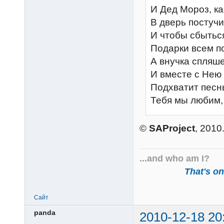
И Дед Мороз, ка
В дверь постучит
И чтобы сбытьс
Подарки всем п
А внучка спляше
И вместе с Нею
Подхватит песнь
Тебя мы любим,
©
SAProject
, 2010
...and who am I?
That's one
Сайт
panda
2010-12-18 20