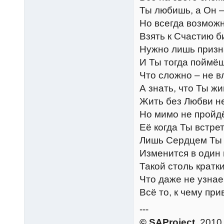
Ты любишь, а Он –
Но всегда возмож
Взять к Счастию б
Нужно лишь призн
И Ты тогда поймёш
Что сложно – не в
А знать, что Ты ж
Жить без Любви н
Но мимо не пройд
Её когда Ты встре
Лишь Сердцем Ты
Изменится в один 
Такой столь кратки
Что даже не узна
Всё то, к чему пр
---
© SAProject
, 2010