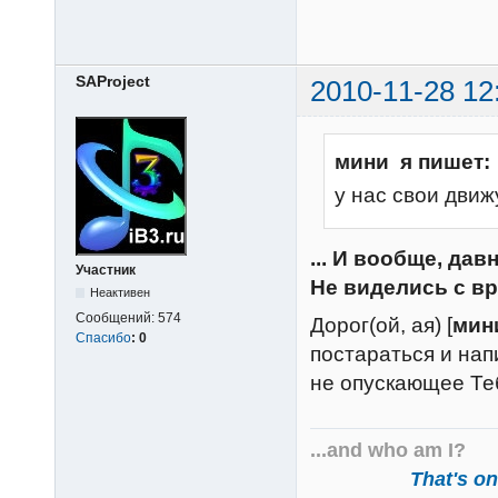
SAProject
2010-11-28 12
мини я пишет:
у нас свои движухи 
... И вообще, дав
Участник
Не виделись с вр
Неактивен
Сообщений:
574
Дорог(ой, ая) [
мин
Спасибо
:
0
постараться и нап
не опускающее Тебя
...and who am I?
That's one