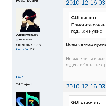
Рома Громов
2010-12-16 03
GUf пишет:
Помогите сочин
год....оч нужно
Администратор
Неактивен
Всем сейчаз нужно,
Сообщений:
8,926
Спасибо
:
217
Новые клипы в испо
аудио:
вКонтакте (г
Сайт
SAProject
2010-12-16 03
GUf строчит: