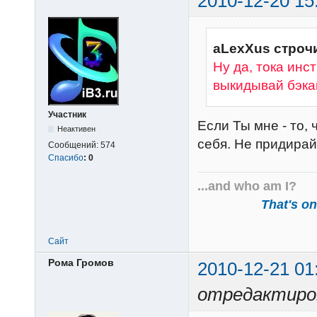
2010-12-20 15
aLexXus строчи
Ну да, тока инс
выкидывай бэка
Участник
Если Ты мне - то,
Неактивен
себя. Не придира
Сообщений:
574
Спасибо
:
0
...and who am I?
That's one
Сайт
Рома Громов
2010-12-21 01
отредактиров