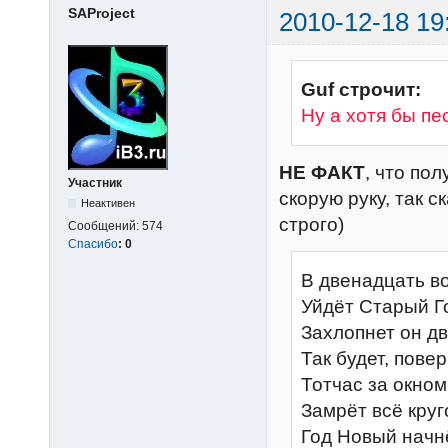
SAProject
2010-12-18 19
Guf строчит:
Ну а хотя бы пе
НЕ ФАКТ
, что по
Участник
скорую руку, так с
Неактивен
строго)
Сообщений:
574
Спасибо
:
0
В двенадцать во
Уйдёт Старый Г
Захлопнет он дв
Так будет, повер
Тотчас за окном
Замрёт всё круг
Год Новый начн