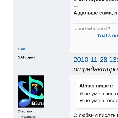
---
А дальше сама, p
...and who am I?
That's one
Сайт
SAProject
2010-11-28 13
отредактиров
Almas пишет:
Я не умею писа
Я не умею гово
Участник
О любви я писАть
Неактивен