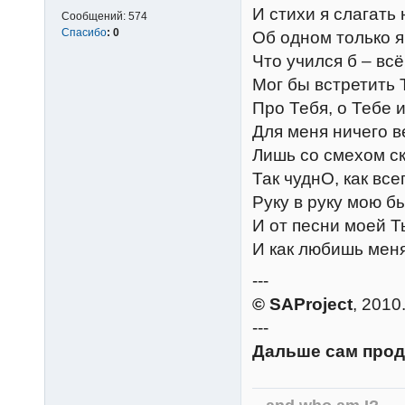
И стихи я слагать 
Сообщений:
574
Спасибо
:
0
Об одном только 
Что учился б – всё
Мог бы встретить
Про Тебя, о Тебе и
Для меня ничего в
Лишь со смехом ск
Так чуднО, как все
Руку в руку мою б
И от песни моей Т
И как любишь мен
---
© SAProject
, 2010
---
Дальше сам прод