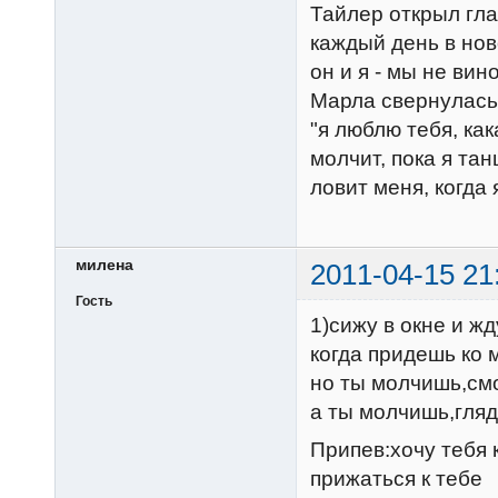
Тайлер открыл гла
каждый день в но
он и я - мы не ви
Марла свернулась 
"я люблю тебя, как
молчит, пока я та
ловит меня, когда 
милена
2011-04-15 21
Гость
1)сижу в окне и жд
когда придешь ко 
но ты молчишь,смо
а ты молчишь,гля
Припев:хочу тебя 
прижаться к тебе