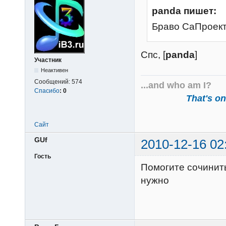
panda пишет:
Браво СаПроек
Спс, [
panda
]
Участник
Неактивен
Сообщений:
574
...and who am I?
Спасибо
:
0
That's one
Сайт
GUf
2010-12-16 02
Гость
Помогите сочинить
нужно