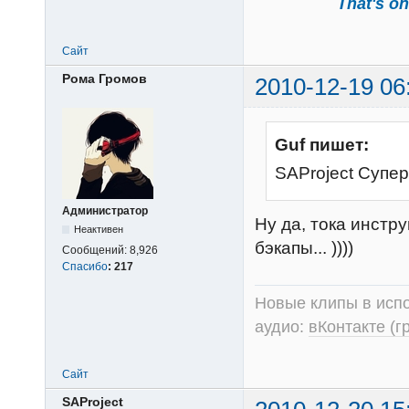
That's one
Сайт
Рома Громов
2010-12-19 06
Guf пишет:
SAProject Супер
Администратор
Ну да, тока инстр
Неактивен
бэкапы... ))))
Сообщений:
8,926
Спасибо
:
217
Новые клипы в испо
аудио:
вКонтакте (г
Сайт
SAProject