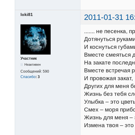
loki81
2011-01-31 16
....... не песенка,
Дотянуться руками
И коснуться губам
Вместе смеяться д
Участник
На закате последн
Неактивен
Вместе встречая р
Сообщений:
590
Спасибо
:
3
И провожая закат,
Других для меня б
Жизнь без тебя сл
Улыбка – это цвет
Смех – моря приб
Жизнь для меня – 
Измена твоя – это