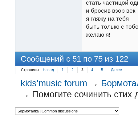
стать частицой од
и бросив взор век
я гляжу на тебя
быть только с тоб
желаю я!
Сообщений с 51 по 75 из 122
Страницы
Назад
1
2
3
4
5
Далее
kids'music forum
→
Бормотал
→
Помогите сочинить стих д