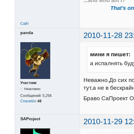
...and who am I?
That's one
Сайт
panda
2010-11-28 23
мини я пишет:
а испалнять бу
Неважно.До сих по
Участник
тут,а не в бескрай
Неактивен
Сообщений:
5,256
Браво СаПроект 
Спасибо
:
48
SAProject
2010-11-29 12