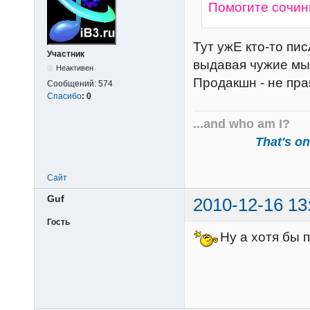
Помогите сочин
Тут ужЕ кто-то пи
Участник
выдавая чужие мыс
Неактивен
Продакшн - не пра
Сообщений:
574
Спасибо
:
0
...and who am I?
That's one
Сайт
Guf
2010-12-16 13
Гость
Ну а хотя бы 