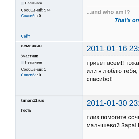
Неактивен
Сообщений:
574
...and who am I?
Спасибо
:
0
That's one
Сайт
семечкин
2011-01-16 23
Участник
привет всем!! пож
Неактивен
Сообщений:
1
или я люблю тебя,
Спасибо
:
0
спасибо!!
timan11rus
2011-01-30 23
Гость
плиз помогите соч
малышевой 3apaH