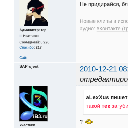
Не придирайся, бли
Новые клипы в испо
аудио:
вКонтакте (г
Администратор
Неактивен
Сообщений:
8,926
Спасибо
:
217
Сайт
SAProject
2010-12-21 08
отредактиров
aLexXus пишет
такой
тек
загуб
?
Участник