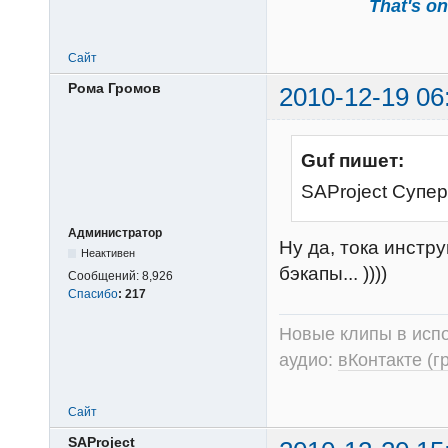
That's one
Сайт
Рома Громов
2010-12-19 06
Guf пишет:
SAProject Супер
Администратор
Ну да, тока инстр
Неактивен
бэкапы... ))))
Сообщений:
8,926
Спасибо
:
217
Новые клипы в испо
аудио:
вКонтакте (г
Сайт
SAProject