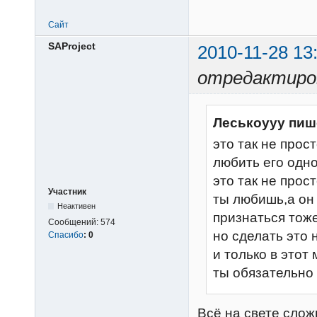
Сайт
SAProject
2010-11-28 13
отредактиров
Леськоууу пиш
это так не прос
любить его одно
это так не прос
Участник
ты любишь,а он 
Неактивен
признаться тож
Сообщений:
574
но сделать это 
Спасибо
:
0
и только в этот 
ты обязательно
Всё на свете слож