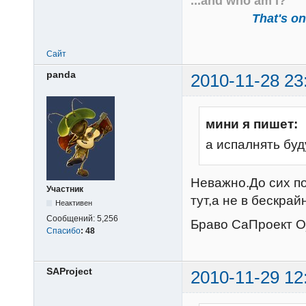
...and who am I?
That's one
Сайт
panda
2010-11-28 23
мини я пишет:
а испалнять бу
Неважно.До сих по
Участник
тут,а не в бескрай
Неактивен
Сообщений:
5,256
Браво СаПроект 
Спасибо
:
48
SAProject
2010-11-29 12