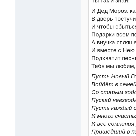
Ты так и знай!
И Дед Мороз, ка
В дверь постучит
И чтобы сбытьс
Подарки всем п
А внучка спляше
И вместе с Нею
Подхватит песнь
Тебя мы любим,
Пусть Новый Го
Войдёт в семе
Со старым год
Пускай невзгод
Пусть каждый 
И много счасть
И все сомнения
Пришедший в по