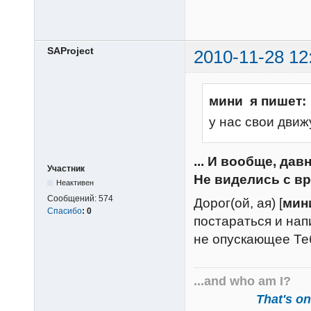
SAProject
2010-11-28 12
мини я пишет:
у нас свои движухи 
... И вообще, дав
Участник
Не виделись с вр
Неактивен
Сообщений:
574
Дорог(ой, ая) [
мин
Спасибо
:
0
постараться и нап
не опускающее Тебя
...and who am I?
That's one