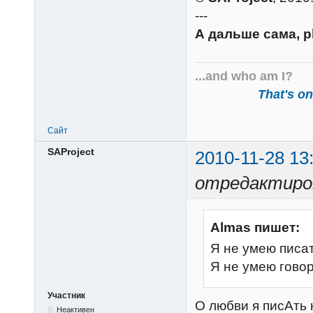
---
А дальше сама, p
...and who am I?
That's one
Сайт
SAProject
2010-11-28 13
отредактиров
Almas пишет:
Я не умею писа
Я не умею гово
Участник
О любви я писАть
Неактивен