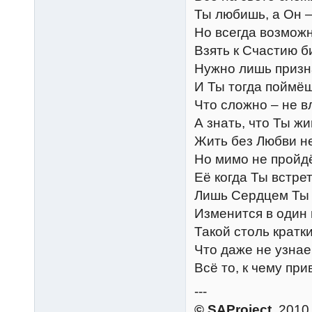
Ты любишь, а Он –
Но всегда возмож
Взять к Счастию б
Нужно лишь призн
И Ты тогда поймёш
Что сложно – не в
А знать, что Ты ж
Жить без Любви н
Но мимо не пройд
Её когда Ты встре
Лишь Сердцем Ты
Изменится в один 
Такой столь кратки
Что даже не узна
Всё то, к чему пр
---
© SAProject
, 2010