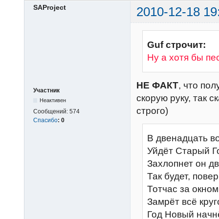
SAProject
2010-12-18 19
Guf строчит:
Ну а хотя бы пе
НЕ ФАКТ
, что по
Участник
скорую руку, так с
Неактивен
строго)
Сообщений:
574
Спасибо
:
0
В двенадцать во
Уйдёт Старый Г
Захлопнет он дв
Так будет, повер
Тотчас за окном
Замрёт всё круг
Год Новый начн