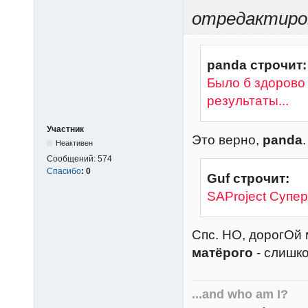
отредактиров
panda строчит:
Было б здорово
результаты...
Участник
Это верно,
panda
.
Неактивен
Сообщений:
574
Спасибо
:
0
Guf строчит:
SAProject Супер
Спс. НО, дорогОй
матёрого
- слишк
...and who am I?