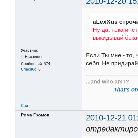
2010-12-20 15
aLexXus строчи
Ну да, тока инс
выкидывай бэка
Участник
Если Ты мне - то,
Неактивен
себя. Не придира
Сообщений:
574
Спасибо
:
0
...and who am I?
That's one
Сайт
Рома Громов
2010-12-21 01
отредактиров