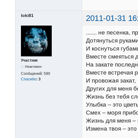
loki81
2011-01-31 16
....... не песенка,
Дотянуться руками
И коснуться губам
Вместе смеяться д
Участник
На закате последн
Неактивен
Вместе встречая р
Сообщений:
590
Спасибо
:
3
И провожая закат,
Других для меня б
Жизнь без тебя сл
Улыбка – это цвет
Смех – моря приб
Жизнь для меня – 
Измена твоя – это