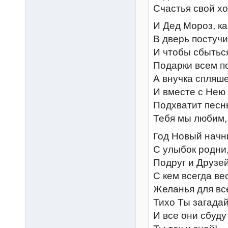
Счастья свой х
И Дед Мороз, ка
В дверь постучит
И чтобы сбытьс
Подарки всем п
А внучка спляше
И вместе с Нею
Подхватит песнь
Тебя мы любим,
Год Новый начн
С улыбок родни
Подруг и Друзей
С кем всегда ве
Желанья для вс
Тихо Ты загадай
И все они сбуду