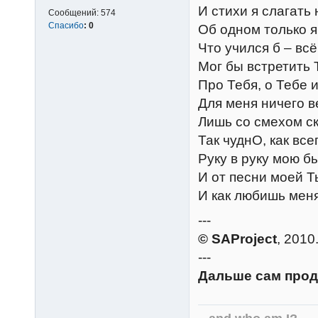
И стихи я слагать 
Сообщений:
574
Спасибо
:
0
Об одном только 
Что учился б – всё
Мог бы встретить
Про Тебя, о Тебе и
Для меня ничего в
Лишь со смехом ск
Так чуднО, как все
Руку в руку мою б
И от песни моей Т
И как любишь мен
---
© SAProject
, 2010
---
Дальше сам прод