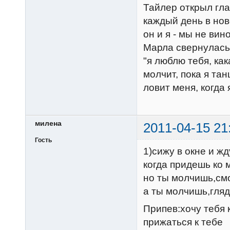
Тайлер открыл гла
каждый день в но
он и я - мы не ви
Марла свернулась 
"я люблю тебя, как
молчит, пока я та
ловит меня, когда 
милена
2011-04-15 21
Гость
1)сижу в окне и жд
когда придешь ко 
но ты молчишь,смо
а ты молчишь,гля
Припев:хочу тебя 
прижаться к тебе