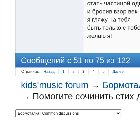
стать частицой од
и бросив взор век
я гляжу на тебя
быть только с тоб
желаю я!
Сообщений с 51 по 75 из 122
Страницы
Назад
1
2
3
4
5
Далее
kids'music forum
→
Бормотал
→
Помогите сочинить стих д