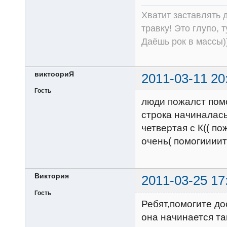
Хватит заставлять д
травку! Это глупо, 
Даёшь рок в массы))
виктоориЯ
2011-03-11 20
Гость
люди пожалст помо
строка начиналась 
четвертая с К(( п
очень( помогиииит
Виктория
2011-03-25 17
Гость
Ребят,помогите д
она начинается так