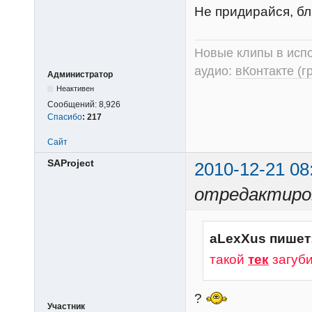
Не придирайся, бли
Новые клипы в испо
аудио:
вКонтакте (г
Администратор
Неактивен
Сообщений:
8,926
Спасибо
:
217
Сайт
SAProject
2010-12-21 08
отредактиров
aLexXus пишет
такой
тек
загуб
?
Участник