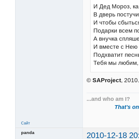
И Дед Мороз, ка
В дверь постучит
И чтобы сбытьс
Подарки всем п
А внучка спляше
И вместе с Нею
Подхватит песнь
Тебя мы любим,
©
SAProject
, 2010
...and who am I?
That's one
Сайт
panda
2010-12-18 20