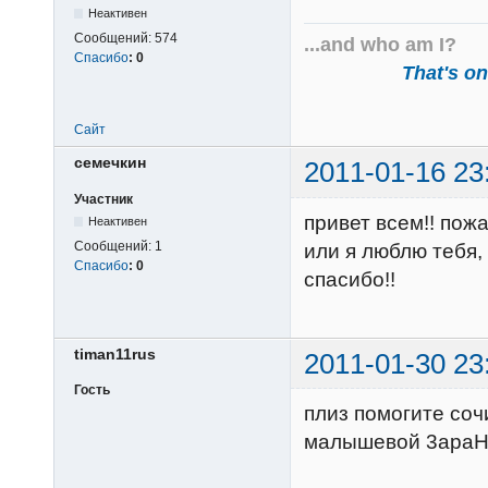
Неактивен
Сообщений:
574
...and who am I?
Спасибо
:
0
That's one
Сайт
семечкин
2011-01-16 23
Участник
привет всем!! пож
Неактивен
Сообщений:
1
или я люблю тебя,
Спасибо
:
0
спасибо!!
timan11rus
2011-01-30 23
Гость
плиз помогите соч
малышевой 3apaH