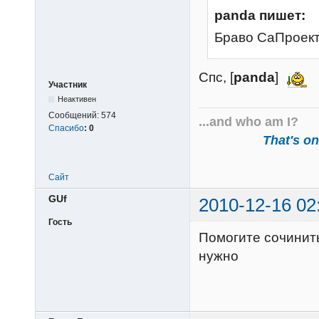
panda пишет:
Браво СаПроек
Спс, [
panda
]
Участник
Неактивен
Сообщений:
574
...and who am I?
Спасибо
:
0
That's one
Сайт
GUf
2010-12-16 02
Гость
Помогите сочинить
нужно