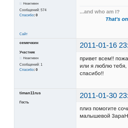
Неактивен
Сообщений:
574
...and who am I?
Спасибо
:
0
That's one
Сайт
семечкин
2011-01-16 23
Участник
привет всем!! пож
Неактивен
Сообщений:
1
или я люблю тебя,
Спасибо
:
0
спасибо!!
timan11rus
2011-01-30 23
Гость
плиз помогите соч
малышевой 3apaH