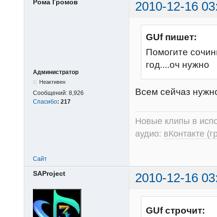
Рома Громов
2010-12-16 03
GUf пишет:
Помогите сочин
год....оч нужно
Администратор
Неактивен
Всем сейчаз нужно,
Сообщений:
8,926
Спасибо
:
217
Новые клипы в испо
аудио:
вКонтакте (г
Сайт
SAProject
2010-12-16 03
GUf строчит: