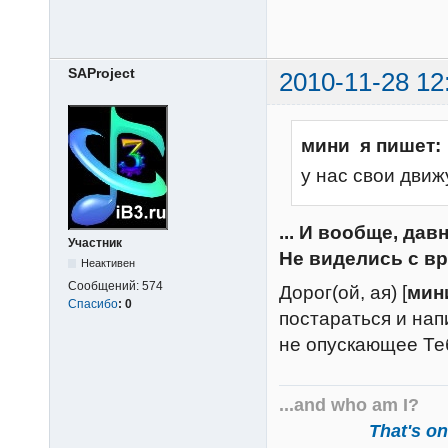
SAProject
2010-11-28 12
мини я пишет:
у нас свои движухи 
... И вообще, дав
Участник
Не виделись с вр
Неактивен
Сообщений:
574
Дорог(ой, ая) [
мин
Спасибо
:
0
постараться и нап
не опускающее Тебя
...and who am I?
That's one