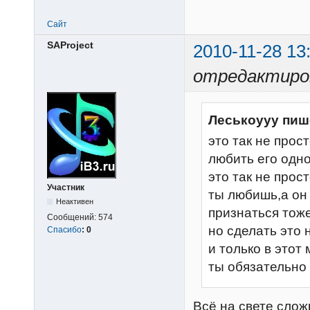
Сайт
SAProject
2010-11-28 13
отредактиров
Леськоууу пиш
это так не прос
любить его одно
это так не прос
Участник
ты любишь,а он 
Неактивен
признаться тож
Сообщений:
574
но сделать это 
Спасибо
:
0
и только в этот 
ты обязательно
Всё на свете слож