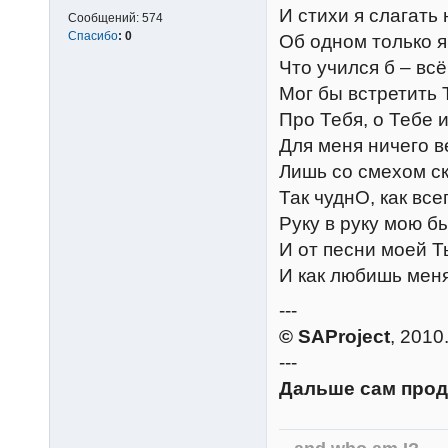
И стихи я слагать 
Сообщений:
574
Спасибо
:
0
Об одном только 
Что учился б – всё
Мог бы встретить
Про Тебя, о Тебе и
Для меня ничего в
Лишь со смехом ск
Так чуднО, как все
Руку в руку мою б
И от песни моей Т
И как любишь мен
---
© SAProject
, 2010
---
Дальше сам прод