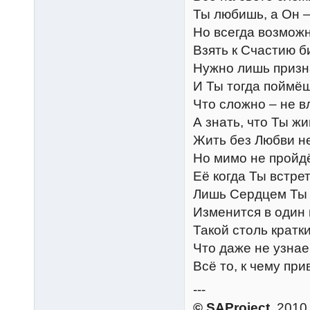
Ты любишь, а Он –
Но всегда возмож
Взять к Счастию б
Нужно лишь призн
И Ты тогда поймёш
Что сложно – не в
А знать, что Ты ж
Жить без Любви н
Но мимо не пройд
Её когда Ты встре
Лишь Сердцем Ты
Изменится в один 
Такой столь кратки
Что даже не узна
Всё то, к чему пр
---
© SAProject
, 2010