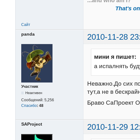
...and who am I?
That's one
Сайт
panda
2010-11-28 23
мини я пишет:
а испалнять бу
Неважно.До сих по
Участник
тут,а не в бескрай
Неактивен
Сообщений:
5,256
Браво СаПроект 
Спасибо
:
48
SAProject
2010-11-29 12