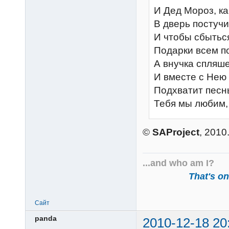
И Дед Мороз, ка
В дверь постучит
И чтобы сбытьс
Подарки всем п
А внучка спляше
И вместе с Нею
Подхватит песнь
Тебя мы любим,
©
SAProject
, 2010
...and who am I?
That's one
Сайт
panda
2010-12-18 20