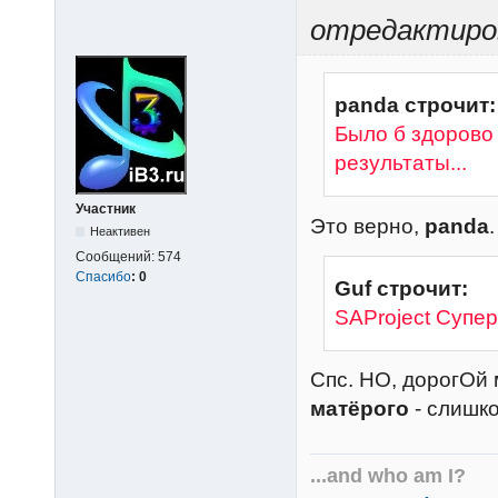
отредактиров
panda строчит:
Было б здорово
результаты...
Участник
Это верно,
panda
.
Неактивен
Сообщений:
574
Спасибо
:
0
Guf строчит:
SAProject Супер
Спс. НО, дорогОй
матёрого
- слишк
...and who am I?