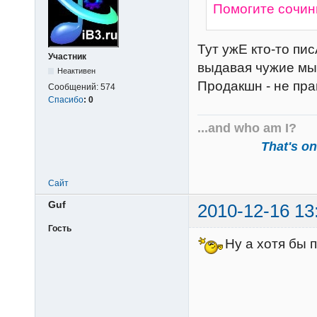
Помогите сочин
Тут ужЕ кто-то пи
Участник
выдавая чужие мыс
Неактивен
Продакшн - не пра
Сообщений:
574
Спасибо
:
0
...and who am I?
That's one
Сайт
Guf
2010-12-16 13
Гость
Ну а хотя бы 