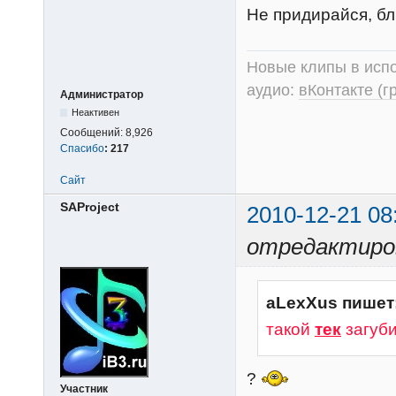
Не придирайся, бли
Новые клипы в испо
аудио:
вКонтакте (г
Администратор
Неактивен
Сообщений:
8,926
Спасибо
:
217
Сайт
SAProject
2010-12-21 08
отредактиров
aLexXus пишет
такой
тек
загуб
?
Участник