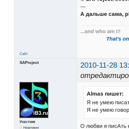
---
А дальше сама, p
...and who am I?
That's one
Сайт
SAProject
2010-11-28 13
отредактиров
Almas пишет:
Я не умею писа
Я не умею гово
Участник
О любви я писАть
Неактивен