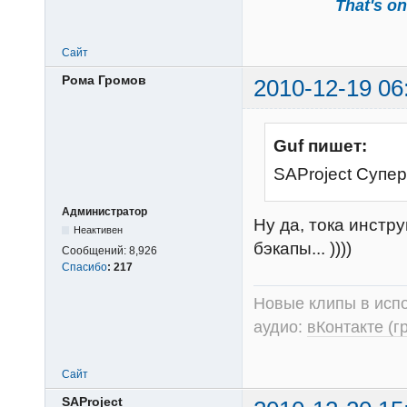
That's one
Сайт
Рома Громов
2010-12-19 06
Guf пишет:
SAProject Супер
Администратор
Ну да, тока инстр
Неактивен
бэкапы... ))))
Сообщений:
8,926
Спасибо
:
217
Новые клипы в испо
аудио:
вКонтакте (г
Сайт
SAProject