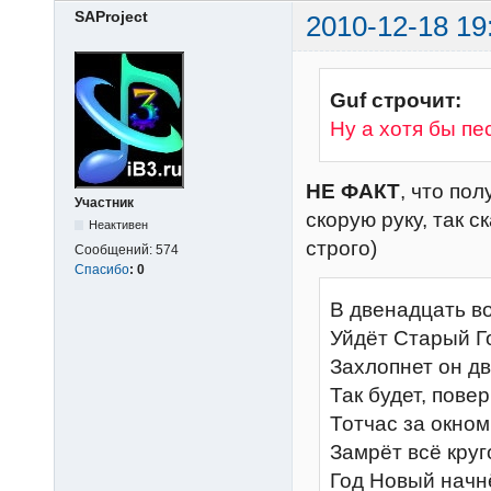
SAProject
2010-12-18 19
Guf строчит:
Ну а хотя бы пе
НЕ ФАКТ
, что по
Участник
скорую руку, так с
Неактивен
строго)
Сообщений:
574
Спасибо
:
0
В двенадцать во
Уйдёт Старый Г
Захлопнет он дв
Так будет, повер
Тотчас за окном
Замрёт всё круг
Год Новый начн