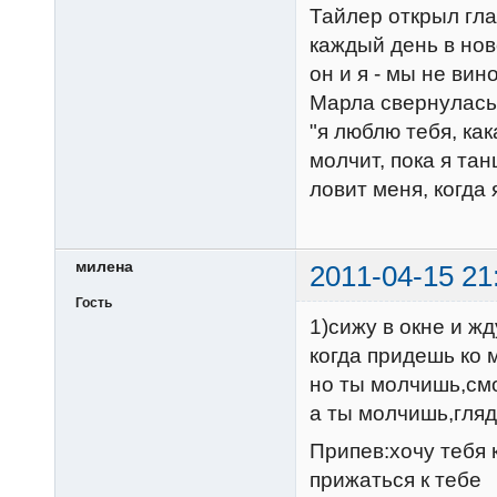
Тайлер открыл гла
каждый день в но
он и я - мы не ви
Марла свернулась 
"я люблю тебя, как
молчит, пока я та
ловит меня, когда 
милена
2011-04-15 21
Гость
1)сижу в окне и жд
когда придешь ко 
но ты молчишь,смо
а ты молчишь,гля
Припев:хочу тебя 
прижаться к тебе