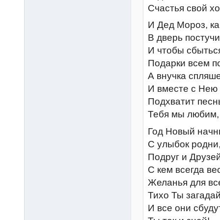
Счастья свой х
И Дед Мороз, ка
В дверь постучит
И чтобы сбытьс
Подарки всем п
А внучка спляше
И вместе с Нею
Подхватит песнь
Тебя мы любим,
Год Новый начн
С улыбок родни
Подруг и Друзей
С кем всегда ве
Желанья для вс
Тихо Ты загадай
И все они сбуду