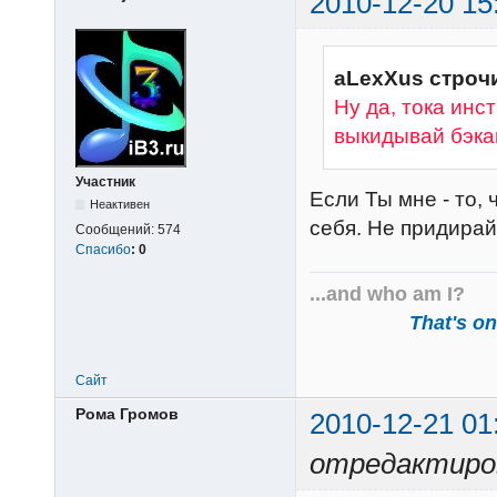
2010-12-20 15
aLexXus строчи
Ну да, тока инс
выкидывай бэка
Участник
Если Ты мне - то,
Неактивен
себя. Не придира
Сообщений:
574
Спасибо
:
0
...and who am I?
That's one
Сайт
Рома Громов
2010-12-21 01
отредактиров