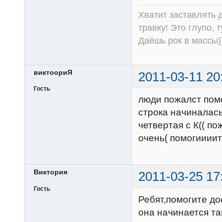
Хватит заставлять д
травку! Это глупо, 
Даёшь рок в массы))
виктоориЯ
2011-03-11 20
Гость
люди пожалст помо
строка начиналась 
четвертая с К(( п
очень( помогиииит
Виктория
2011-03-25 17
Гость
Ребят,помогите д
она начинается так