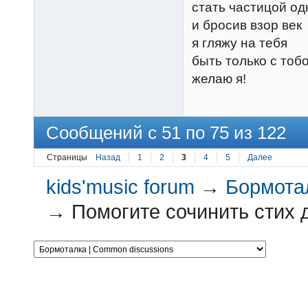
стать частицой од
и бросив взор век
я гляжу на тебя
быть только с тоб
желаю я!
Сообщений с 51 по 75 из 122
Страницы
Назад
1
2
3
4
5
Далее
kids'music forum
→
Бормотал
→
Помогите сочинить стих д