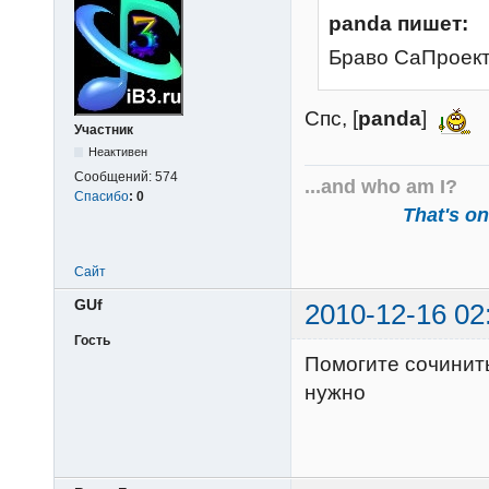
panda пишет:
Браво СаПроек
Спс, [
panda
]
Участник
Неактивен
Сообщений:
574
...and who am I?
Спасибо
:
0
That's one
Сайт
GUf
2010-12-16 02
Гость
Помогите сочинить
нужно