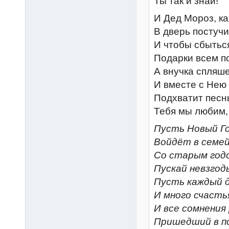
Ты так и знай!
И Дед Мороз, ка
В дверь постучит
И чтобы сбытьс
Подарки всем п
А внучка спляше
И вместе с Нею
Подхватит песнь
Тебя мы любим,
Пусть Новый Го
Войдёт в семе
Со старым год
Пускай невзгод
Пусть каждый 
И много счасть
И все сомнения
Пришедший в по