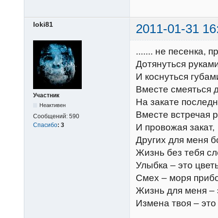
loki81
2011-01-31 16
....... не песенка,
Дотянуться руками
И коснуться губам
Вместе смеяться д
Участник
На закате последн
Неактивен
Вместе встречая р
Сообщений:
590
Спасибо
:
3
И провожая закат,
Других для меня б
Жизнь без тебя сл
Улыбка – это цвет
Смех – моря приб
Жизнь для меня – 
Измена твоя – это