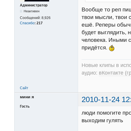
Администратор
Вообще то реп пише
Неактивен
твои мысли, твои 
Сообщений:
8,926
Спасибо
:
217
ешё. Реперы обы
будет выглядить, н
человека. Иными с
придётся.
Новые клипы в испо
аудио:
вКонтакте (г
Сайт
мини я
2010-11-24 12
Гость
люди помогите
выходим гулять
и бес