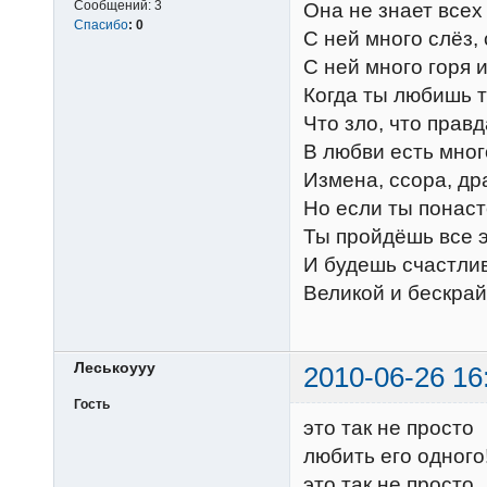
Сообщений:
3
Она не знает всех
Спасибо
:
0
С ней много слёз,
С ней много горя и
Когда ты любишь 
Что зло, что правд
В любви есть мног
Измена, ссора, др
Но если ты понас
Ты пройдёшь все 
И будешь счастли
Великой и бескрай
Леськоууу
2010-06-26 16
Гость
это так не просто
любить его одного
это так не просто