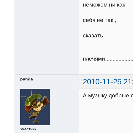
неможе
шмаль 
себя не так ,
как м
сказать,
у нас 
кр
плечями....................
panda
2010-11-25 21
А музыку добрые л
Участник