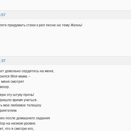
5:57
гите придумать стихи к реп песне на тему Жизнь!
1:37
ет довольно сердитесь на меня;
оился Моя мама --
т меня смотрят
визор.
ери эту штуку прочь!
Пришло время учиться.
ть мое любимое телешоу
приятелем.
низ после домашнего задания
бор на низком уровне.
ит, что я смотрю его,