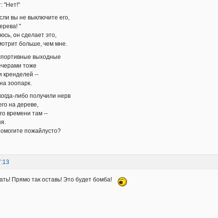
 "Нет!"
сли вы не выключите его,
ерева! "
юсь, он сделает это,
мотрит больше, чем мне.
 спортивные выходные
ечерами тоже
и кренделей --
на зоопарк.
 когда-либо получили нерв
его на дереве,
го времени там --
я.
омогите пожайлусто?
7:13
ть! Прямо так оставь! Это будет бомба!