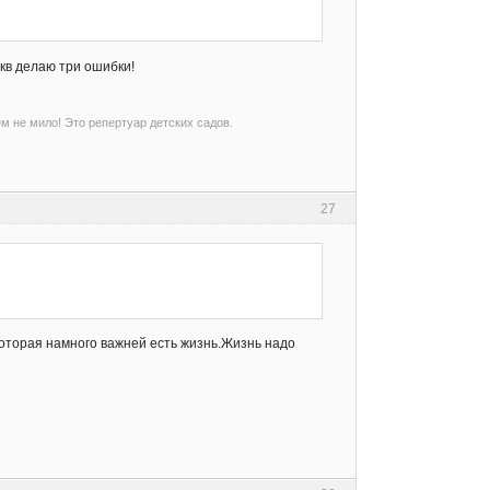
укв делаю три ошибки!
ем не мило! Это репертуар детских садов.
27
 которая намного важней есть жизнь.Жизнь надо