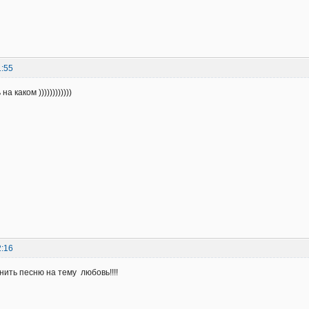
1:55
а каком ))))))))))))
2:16
нить песню на тему любовь!!!!