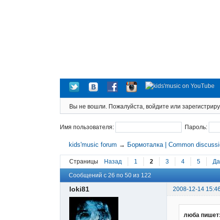
Вы не вошли.
Пожалуйста, войдите или зарегистриру
Имя пользователя:
Пароль:
kids'music forum
→
Бормоталка | Common discuss
Страницы
Назад
1
2
3
4
5
Да
Сообщений с 26 по 50 из 122
loki81
2008-12-14 15:4
люба пишет