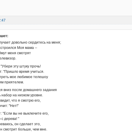
2:47
ишет:
лучает довольно сердитесь на меня;
сстроился Моя мама --
оймут меня смотрят
елевизор.
 "Убери эту штуку прочь!
т: "Пришло время учиться.
треть мое любимое телешоу
им приятелем.
ся вниз после домашнего задания
 набор на низком уровне.
 видит, что я смотрю его,
чит: "Нет!"
: "Если вы не выключите его,
 с дерева! "
еваюсь, он сделает это,
н смотрит больше, чем мне.