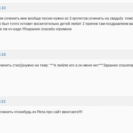
6:10
пж соченить мне вообще песню нужно из 3 куплетов соченить на свадьбу помог
 был точто готовит восхитительно детей любит 2 припев там поздравляем вас
е пж оч надо !!!!заранее спасибо огромное
8:19
чинить стих)))нужно на тему: ***я люблю его а он меня нет***Заранее спасипк
8:22
чинить чтонибудь из Репа про сайт вконтакте!!!!