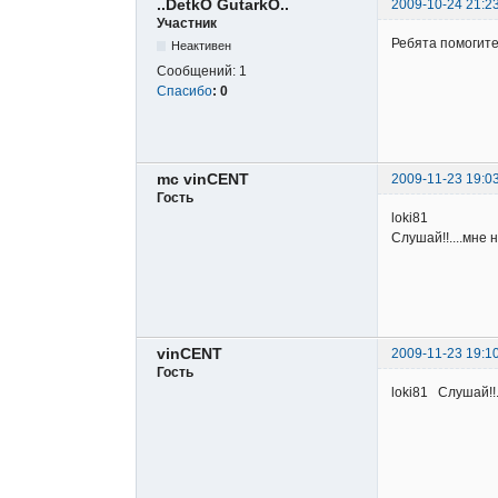
..DetkO GutarkO..
2009-10-24 21:2
Участник
Ребята помогите
Неактивен
Сообщений:
1
Спасибо
:
0
mc vinCENT
2009-11-23 19:0
Гость
loki81
Слушай!!....мне 
vinCENT
2009-11-23 19:1
Гость
loki81 Слушай!!.