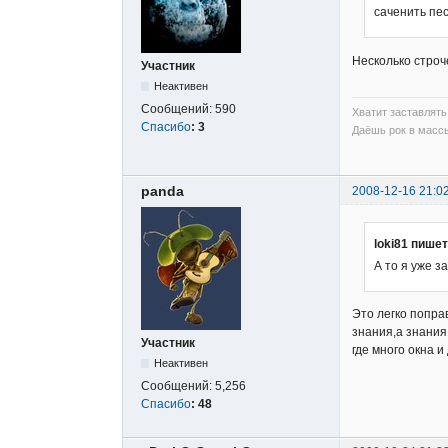
саченить пе
Несколько строч
Участник
Неактивен
Сообщений:
590
Хватит заставлять 
Спасибо
:
3
Даёшь рок в массы
panda
2008-12-16 21:0
loki81 пишет
А то я уже з
Это легко попра
знания,а знания
Участник
где много окна 
Неактивен
Сообщений:
5,256
Спасибо
:
48