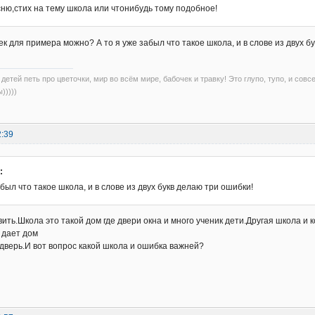
сню,стих на тему школа или чтонибудь тому подобное!
ек для примера можно? А то я уже забыл что такое школа, и в слове из двух б
детей петь про цветочки, мир во всём мире, бабочек и травку! Это глупо, тупо, и совс
)))))
2:39
:
абыл что такое школа, и в слове из двух букв делаю три ошибки!
вить.Школа это такой дом где двери окна и много ученик дети.Другая школа и
 дает дом
и дверь.И вот вопрос какой школа и ошибка важней?