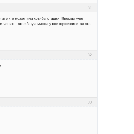
31
ите кто может или хотябы стишки !!!!первы купет
 ченить такое 3 ну а мишка у нас гнрщиком стал что
32
и
33