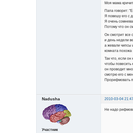
Моя мама кричит:
Папа говорит: "Е
Я повешу его с д
Я очень сомнева
Потому что он с
Он смотрит все
и день недели в
а жевали чипсы 
комната похожа 
Так что, если он
чтобы повесить 
он проводит мно
смотрю его с мен
Прорифмовать п
Nadusha
2010-03-04 21:4
Не надо рифмова
Участник