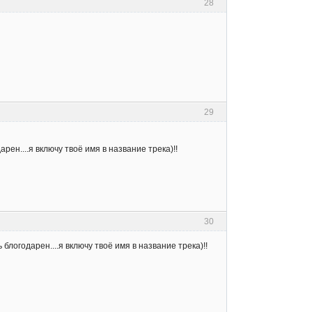
28
29
арен....я включу твоё имя в название трека)!!
30
ь блогодарен....я включу твоё имя в название трека)!!