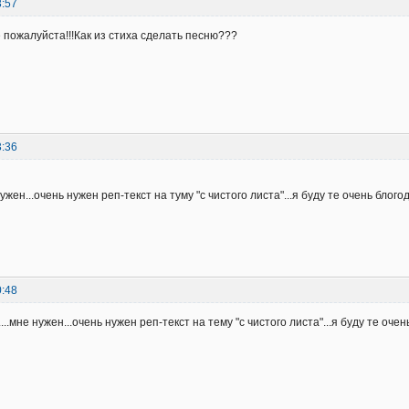
3:57
 пожалуйста!!!Как из стиха сделать песню???
3:36
нужен...очень нужен реп-текст на туму "с чистого листа"...я буду те очень блогод
0:48
...мне нужен...очень нужен реп-текст на тeму "с чистого листа"...я буду те очен