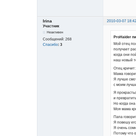
Irina
2010-03-07 18:4
Участник
Неактивен
ProHaider п
Сообщений:
268
Мой отец по
Спасибо
:
3
получает ра
когда они п
наш новый т
Отец кричит:
Мама говори
Я лучше смо
с моим лучш
Я прокрасть
и превратить
Но когда она
Моя мама кри
Папа говорит
Я повешу его
Я очень сомн
Потому что о