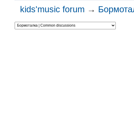
kids'music forum
→
Бормотал