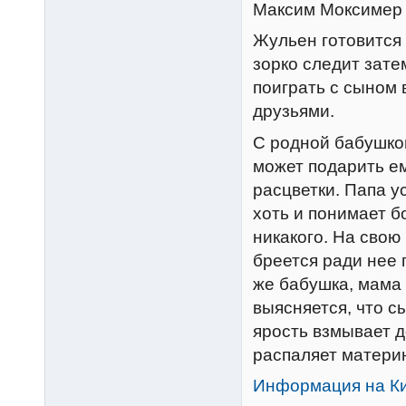
Максим Моксимер
Жульен готовится 
зорко следит зате
поиграть с сыном 
друзьями.
С родной бабушкой
может подарить е
расцветки. Папа у
хоть и понимает б
никакого. На свою
бреется ради нее 
же бабушка, мама 
выясняется, что с
ярость взмывает д
распаляет материн
Информация на К