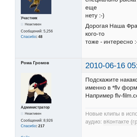
еще
нету :-)
Участник
Неактивен
Дорогая Наша Фра
Сообщений:
5,256
кого-то
Спасибо
:
48
тоже - интересно :
Рома Громов
2010-06-16 05
Подскажите накак
именно в *flv фор
Например flv-film
Администратор
Новые клипы в испо
Неактивен
Сообщений:
8,926
аудио:
вКонтакте (г
Спасибо
:
217