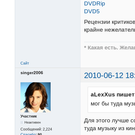
DVDRip
DVD5
Рецензии критиков
крайне нежелател
* Какая есть. Жел
Сайт
singer2006
2010-06-12 18
aLexXus пишет
мог бы туда му
Участник
Для этого лучше с
Неактивен
туда музыку из ки
Сообщений:
2,224
Спасибо
:
90