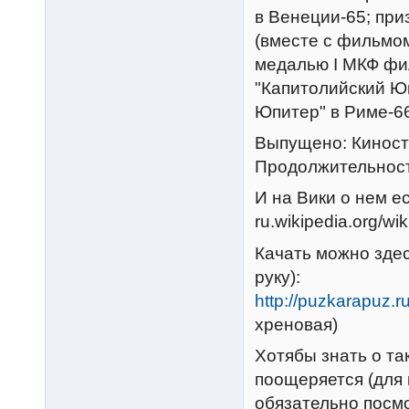
в Венеции-65; при
(вместе с фильмом
медалью I МКФ фи
"Капитолийский Ю
Юпитер" в Риме-6
Выпущено: Киносту
Продолжительност
И на Вики о нем ес
ru.wikipedia.org/w
Качать можно здес
руку):
http://puzkarapuz.
хреновая)
Хотябы знать о та
поощеряется (для 
обязательно посмо