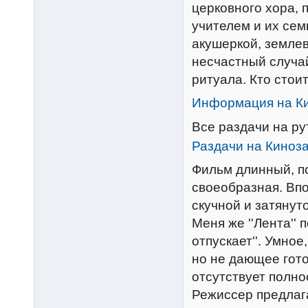
церковного хора,
учителем и их сем
акушеркой, земле
несчастный случа
ритуала. Кто стои
Информация на К
Все раздачи на р
Раздачи на Киноз
Фильм длинный, п
своеобразная. Впо
скучной и затянуто
Меня же ''Лента'' 
отпускает''. Умно
но не дающее гот
отсутствует полно
Режиссер предлага