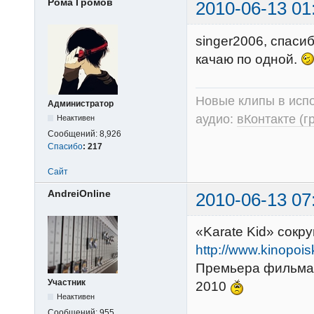
Рома Громов
2010-06-13 01
singer2006, спаси
качаю по одной.
Новые клипы в испо
Администратор
аудио:
вКонтакте (г
Неактивен
Сообщений:
8,926
Спасибо
:
217
Сайт
AndreiOnline
2010-06-13 07
«Karate Kid» сокр
http://www.kinopois
Премьера фильма «
Участник
2010
Неактивен
Сообщений:
955