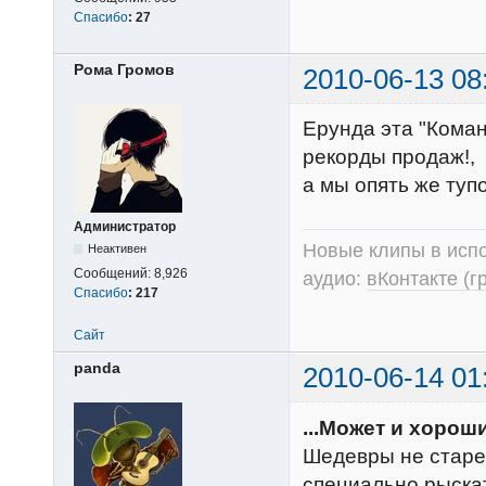
Спасибо
:
27
Рома Громов
2010-06-13 08
Ерунда эта "Коман
рекорды продаж!,
а мы опять же туп
Администратор
Новые клипы в испо
Неактивен
Сообщений:
8,926
аудио:
вКонтакте (г
Спасибо
:
217
Сайт
panda
2010-06-14 01
...Может и хороши
Шедевры не старе
специально рыскат