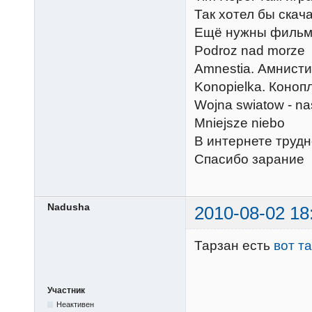
Так хотел бы скача
Ещё нужны фильмы 
Podroz nad mor
Amnestia. Амнис
Konopielka. Коноп
Wojna swiatow - na
Mniejsze nieb
В интернете трудн
Спасибо зарание
Nadusha
2010-08-02 18
Тарзан есть
вот т
Участник
Неактивен