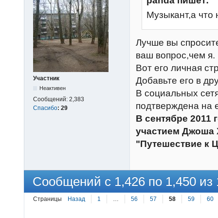
panda пишет:
Музыкант,а что 
Лучше вы спросит
ваш вопрос,чем я.
Вот его личная с
Участник
Добавьте его в дру
Неактивен
В социальных сетя
Сообщений:
2,383
подтверждена на 
Спасибо
:
29
В сентябре 2011 
участием Джоша 
"Путешествие к Ц
Сообщений с 1,426 по 1,450 из 
Страницы
Назад
1
…
56
57
58
59
60