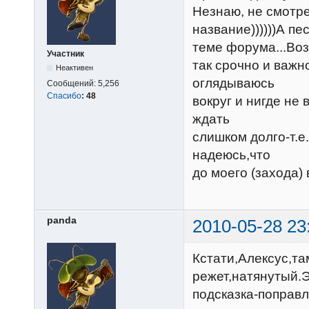
Незнаю, не смотре
название))))))А п
теме форума...Воз
Участник
так срочно и важн
Неактивен
оглядываюсь
Сообщений:
5,256
Спасибо
:
48
вокруг и нигде не
ждать
слишком долго-т.е
надеюсь,что
до моего (захода)
panda
2010-05-28 23
Кстати,Алексус,та
режет,натянутый.Э
подсказка-поправлю