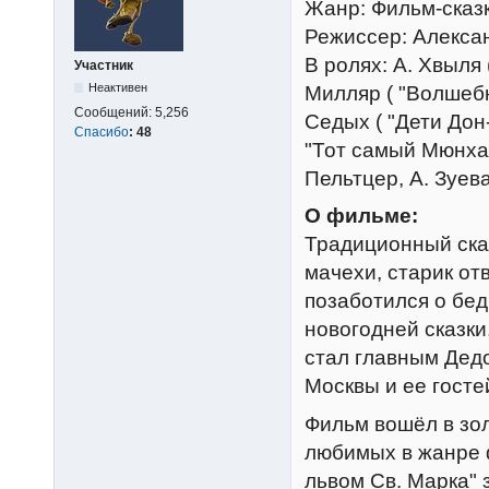
Жанр: Фильм-сказ
Режиссер: Алекса
В ролях: А. Хвыля 
Участник
Неактивен
Милляр ( "Волшебн
Сообщений:
5,256
Седых ( "Дети Дон-
Спасибо
:
48
"Тот самый Мюнхау
Пельтцер, А. Зуев
О фильме:
Традиционный сказ
мачехи, старик от
позаботился о бед
новогодней сказки
стал главным Дед
Москвы и ее госте
Фильм вошёл в зол
любимых в жанре 
львом Св. Марка"