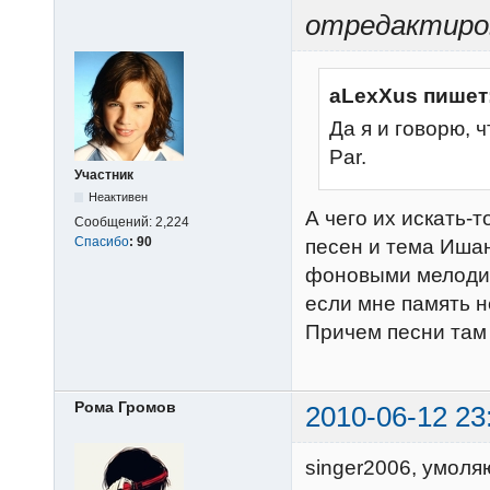
отредактиров
aLexXus пишет
Да я и говорю, 
Par.
Участник
Неактивен
А чего их искать-т
Сообщений:
2,224
Спасибо
:
90
песен и тема Ишан
фоновыми мелодиям
если мне память н
Причем песни там е
Рома Громов
2010-06-12 23
singer2006, умоля