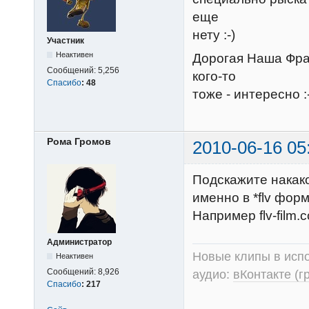
еще
нету :-)
Участник
Неактивен
Дорогая Наша Фра
Сообщений:
5,256
кого-то
Спасибо
:
48
тоже - интересно :
Рома Громов
2010-06-16 05
Подскажите накак
именно в *flv фор
Например flv-film
Администратор
Новые клипы в испо
Неактивен
Сообщений:
8,926
аудио:
вКонтакте (г
Спасибо
:
217