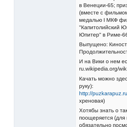
в Венеции-65; при
(вместе с фильмом
медалью I МКФ фи
"Капитолийский Ю
Юпитер" в Риме-6
Выпущено: Киносту
Продолжительност
И на Вики о нем ес
ru.wikipedia.org/w
Качать можно здес
руку):
http://puzkarapuz.
хреновая)
Хотябы знать о та
поощеряется (для 
обязательно посмо