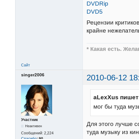
DVDRip
DVD5
Рецензии критиков
крайне нежелател
* Какая есть. Жел
Сайт
singer2006
2010-06-12 18
aLexXus пишет
мог бы туда му
Участник
Для этого лучше с
Неактивен
туда музыку из ки
Сообщений:
2,224
Спасибо
:
90