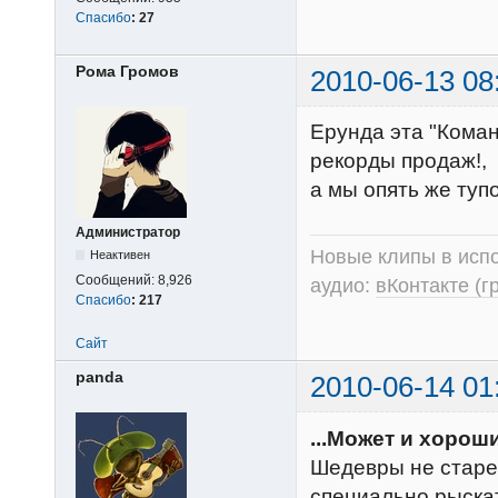
Спасибо
:
27
Рома Громов
2010-06-13 08
Ерунда эта "Коман
рекорды продаж!,
а мы опять же туп
Администратор
Новые клипы в испо
Неактивен
Сообщений:
8,926
аудио:
вКонтакте (г
Спасибо
:
217
Сайт
panda
2010-06-14 01
...Может и хороши
Шедевры не старе
специально рыскат