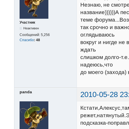
Незнаю, не смотре
название))))))А п
теме форума...Воз
Участник
так срочно и важн
Неактивен
оглядываюсь
Сообщений:
5,256
Спасибо
:
48
вокруг и нигде не
ждать
слишком долго-т.е
надеюсь,что
до моего (захода)
panda
2010-05-28 23
Кстати,Алексус,та
режет,натянутый.Э
подсказка-поправлю