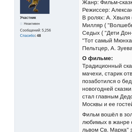
Жанр: Фильм-сказ
Режиссер: Алекса
В ролях: А. Хвыля 
Участник
Неактивен
Милляр ( "Волшебн
Сообщений:
5,256
Седых ( "Дети Дон-
Спасибо
:
48
"Тот самый Мюнхау
Пельтцер, А. Зуев
О фильме:
Традиционный сказ
мачехи, старик от
позаботился о бед
новогодней сказки
стал главным Дед
Москвы и ее госте
Фильм вошёл в зол
любимых в жанре 
львом Св. Марка"