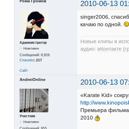
Рома Громов
2010-06-13 01
singer2006, спаси
качаю по одной.
Новые клипы в испо
Администратор
аудио:
вКонтакте (г
Неактивен
Сообщений:
8,926
Спасибо
:
217
Сайт
AndreiOnline
2010-06-13 07
«Karate Kid» сокр
http://www.kinopois
Премьера фильма «
Участник
2010
Неактивен
Сообщений:
955