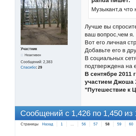
panda пишет:
Музыкант,а что 
Лучше вы спросит
ваш вопрос,чем я.
Вот его личная с
Участник
Добавьте его в дру
Неактивен
В социальных сетя
Сообщений:
2,383
подтверждена на 
Спасибо
:
29
В сентябре 2011 
участием Джоша 
"Путешествие к Ц
Сообщений с 1,426 по 1,450 из 
Страницы
Назад
1
…
56
57
58
59
60