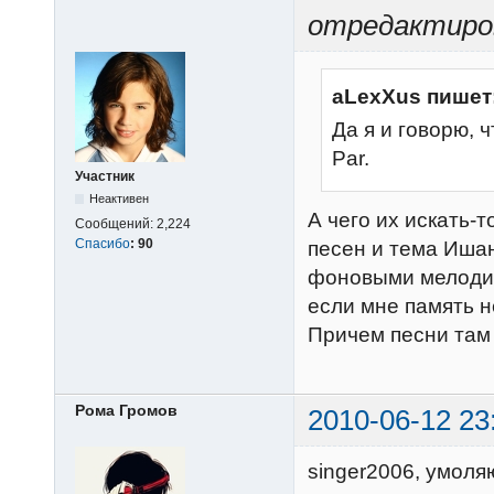
отредактиров
aLexXus пишет
Да я и говорю, 
Par.
Участник
Неактивен
А чего их искать-т
Сообщений:
2,224
Спасибо
:
90
песен и тема Ишан
фоновыми мелодиям
если мне память н
Причем песни там е
Рома Громов
2010-06-12 23
singer2006, умоля