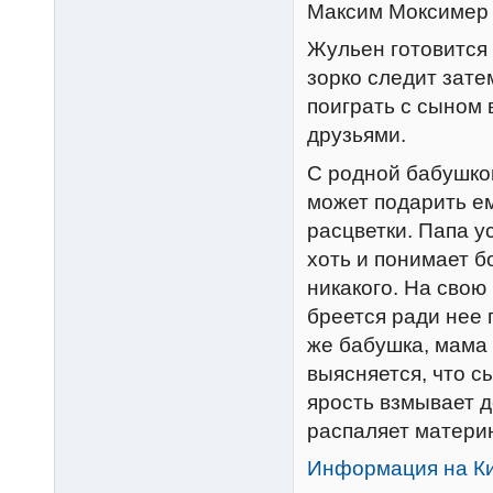
Максим Моксимер
Жульен готовится 
зорко следит зате
поиграть с сыном 
друзьями.
С родной бабушкой
может подарить е
расцветки. Папа у
хоть и понимает б
никакого. На свою
бреется ради нее 
же бабушка, мама 
выясняется, что с
ярость взмывает д
распаляет материн
Информация на К