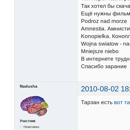
Так хотел бы скача
Ещё нужны фильмы 
Podroz nad mor
Amnestia. Амнис
Konopielka. Коноп
Wojna swiatow - na
Mniejsze nieb
В интернете трудн
Спасибо зарание
Nadusha
2010-08-02 18
Тарзан есть
вот т
Участник
Неактивен