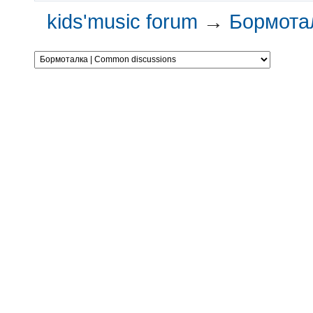
kids'music forum
→
Бормотал