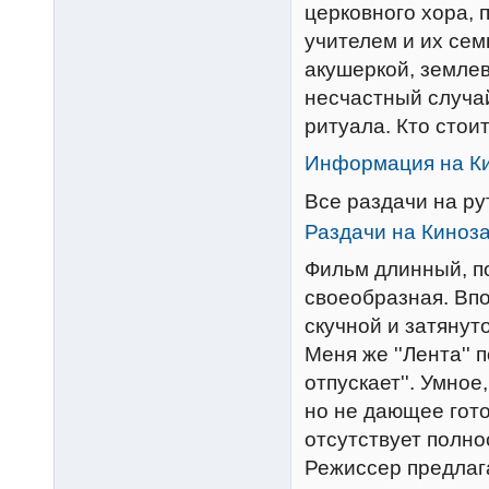
церковного хора,
учителем и их сем
акушеркой, земле
несчастный случа
ритуала. Кто стои
Информация на К
Все раздачи на р
Раздачи на Киноз
Фильм длинный, п
своеобразная. Впо
скучной и затянуто
Меня же ''Лента'' 
отпускает''. Умно
но не дающее гот
отсутствует полно
Режиссер предлага