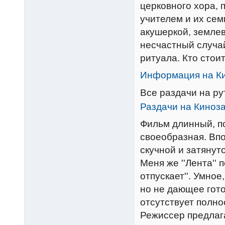
церковного хора,
учителем и их сем
акушеркой, земле
несчастный случа
ритуала. Кто стои
Информация на К
Все раздачи на р
Раздачи на Киноз
Фильм длинный, п
своеобразная. Впо
скучной и затянуто
Меня же ''Лента'' 
отпускает''. Умно
но не дающее гот
отсутствует полно
Режиссер предлага