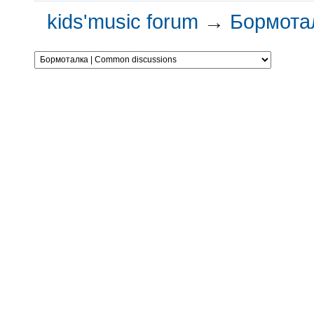
kids'music forum
→
Бормотал