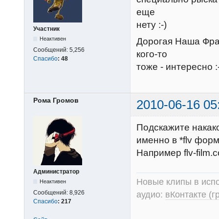
еще
нету :-)
Участник
Неактивен
Дорогая Наша Фра
Сообщений:
5,256
кого-то
Спасибо
:
48
тоже - интересно :
Рома Громов
2010-06-16 05
Подскажите накак
именно в *flv фор
Например flv-film
Администратор
Новые клипы в испо
Неактивен
Сообщений:
8,926
аудио:
вКонтакте (г
Спасибо
:
217