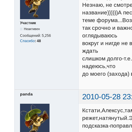
Незнаю, не смотре
название))))))А п
теме форума...Воз
Участник
так срочно и важн
Неактивен
оглядываюсь
Сообщений:
5,256
Спасибо
:
48
вокруг и нигде не
ждать
слишком долго-т.е
надеюсь,что
до моего (захода)
panda
2010-05-28 23
Кстати,Алексус,та
режет,натянутый.Э
подсказка-поправлю