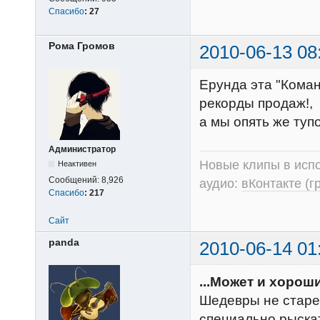
Спасибо
:
27
Рома Громов
2010-06-13 08
Ерунда эта "Коман
рекорды продаж!,
а мы опять же туп
Администратор
Новые клипы в испо
Неактивен
Сообщений:
8,926
аудио:
вКонтакте (г
Спасибо
:
217
Сайт
panda
2010-06-14 01
...Может и хороши
Шедевры не старе
специально рыскат