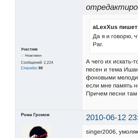
отредактиров
aLexXus пишет
Да я и говорю, 
Par.
Участник
Неактивен
А чего их искать-т
Сообщений:
2,224
Спасибо
:
90
песен и тема Ишан
фоновыми мелодиям
если мне память н
Причем песни там е
Рома Громов
2010-06-12 23
singer2006, умоля