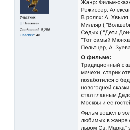
Жанр: Фильм-сказ
Режиссер: Алекса
В ролях: А. Хвыля 
Участник
Неактивен
Милляр ( "Волшебн
Сообщений:
5,256
Седых ( "Дети Дон-
Спасибо
:
48
"Тот самый Мюнхау
Пельтцер, А. Зуев
О фильме:
Традиционный сказ
мачехи, старик от
позаботился о бед
новогодней сказки
стал главным Дед
Москвы и ее госте
Фильм вошёл в зол
любимых в жанре 
львом Св. Марка"