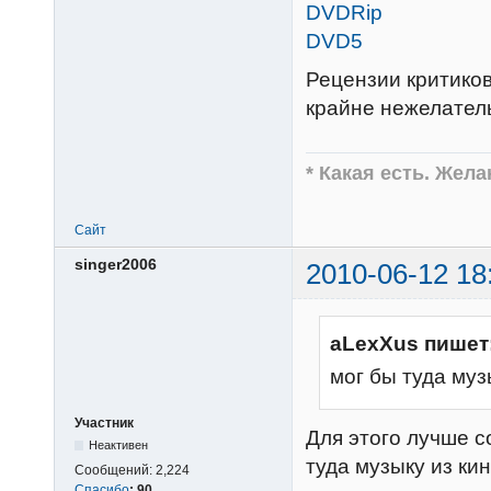
DVDRip
DVD5
Рецензии критиков
крайне нежелател
* Какая есть. Жел
Сайт
singer2006
2010-06-12 18
aLexXus пишет
мог бы туда му
Участник
Для этого лучше с
Неактивен
туда музыку из ки
Сообщений:
2,224
Спасибо
:
90