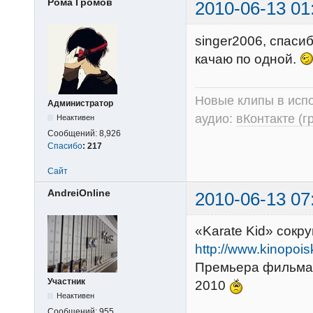
Рома Громов
2010-06-13 01
singer2006, спаси
качаю по одной.
Новые клипы в испо
Администратор
аудио:
вКонтакте (г
Неактивен
Сообщений:
8,926
Спасибо
:
217
Сайт
AndreiOnline
2010-06-13 07
«Karate Kid» сокр
http://www.kinopois
Премьера фильма «
Участник
2010
Неактивен
Сообщений:
955