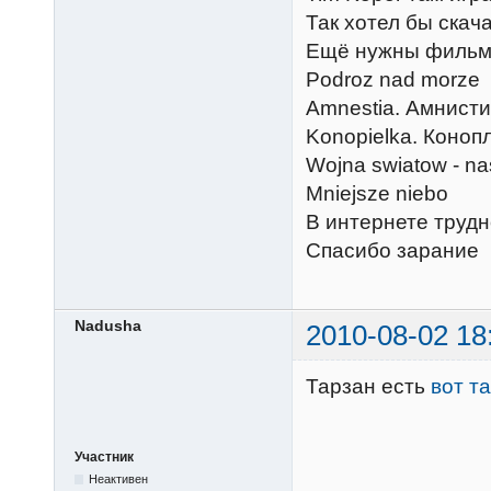
Так хотел бы скача
Ещё нужны фильмы 
Podroz nad mor
Amnestia. Амнис
Konopielka. Коноп
Wojna swiatow - na
Mniejsze nieb
В интернете трудн
Спасибо зарание
Nadusha
2010-08-02 18
Тарзан есть
вот т
Участник
Неактивен