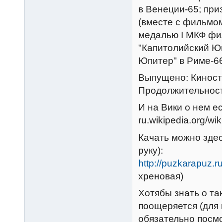
в Венеции-65; при
(вместе с фильмом
медалью I МКФ фи
"Капитолийский Ю
Юпитер" в Риме-6
Выпущено: Киносту
Продолжительност
И на Вики о нем ес
ru.wikipedia.org/w
Качать можно здес
руку):
http://puzkarapuz.
хреновая)
Хотябы знать о та
поощеряется (для 
обязательно посмо