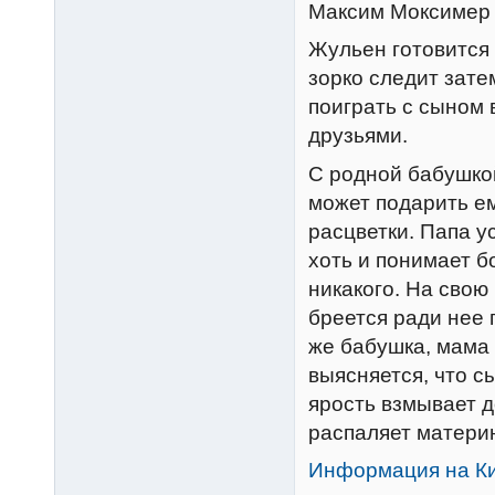
Максим Моксимер
Жульен готовится 
зорко следит зате
поиграть с сыном 
друзьями.
С родной бабушкой
может подарить е
расцветки. Папа у
хоть и понимает б
никакого. На свою
бреется ради нее 
же бабушка, мама 
выясняется, что с
ярость взмывает д
распаляет материн
Информация на К