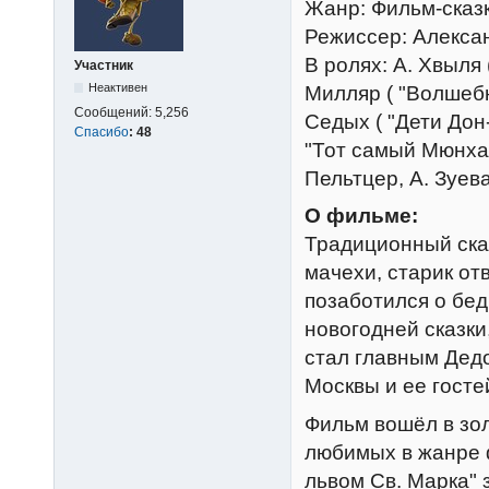
Жанр: Фильм-сказ
Режиссер: Алекса
В ролях: А. Хвыля 
Участник
Неактивен
Милляр ( "Волшебн
Сообщений:
5,256
Седых ( "Дети Дон-
Спасибо
:
48
"Тот самый Мюнхау
Пельтцер, А. Зуев
О фильме:
Традиционный сказ
мачехи, старик от
позаботился о бед
новогодней сказки
стал главным Дед
Москвы и ее госте
Фильм вошёл в зол
любимых в жанре 
львом Св. Марка"