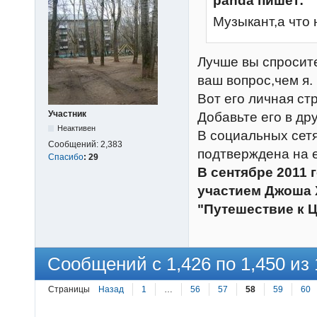
panda пишет:
Музыкант,а что 
Лучше вы спросит
ваш вопрос,чем я.
Вот его личная с
Участник
Добавьте его в дру
Неактивен
В социальных сетя
Сообщений:
2,383
подтверждена на 
Спасибо
:
29
В сентябре 2011 
участием Джоша 
"Путешествие к Ц
Сообщений с 1,426 по 1,450 из 
Страницы
Назад
1
…
56
57
58
59
60