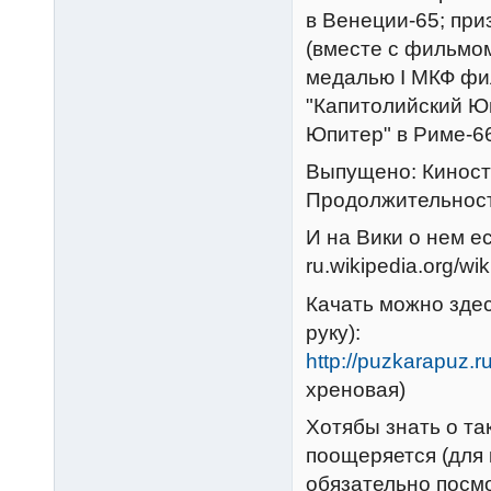
в Венеции-65; при
(вместе с фильмом
медалью I МКФ фи
"Капитолийский Ю
Юпитер" в Риме-6
Выпущено: Киносту
Продолжительност
И на Вики о нем ес
ru.wikipedia.org/w
Качать можно здес
руку):
http://puzkarapuz.
хреновая)
Хотябы знать о та
поощеряется (для 
обязательно посмо