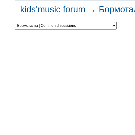
kids'music forum
→
Бормотал