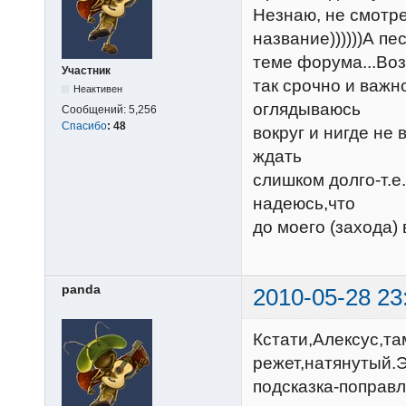
Незнаю, не смотре
название))))))А п
теме форума...Воз
Участник
так срочно и важн
Неактивен
оглядываюсь
Сообщений:
5,256
Спасибо
:
48
вокруг и нигде не
ждать
слишком долго-т.е
надеюсь,что
до моего (захода)
panda
2010-05-28 23
Кстати,Алексус,та
режет,натянутый.Э
подсказка-поправлю