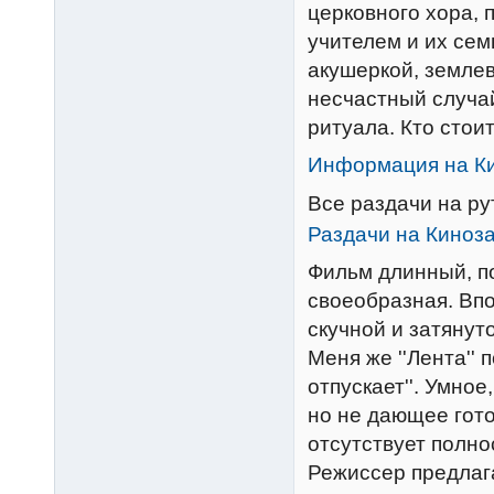
церковного хора,
учителем и их сем
акушеркой, земле
несчастный случа
ритуала. Кто стои
Информация на К
Все раздачи на р
Раздачи на Киноз
Фильм длинный, п
своеобразная. Впо
скучной и затянуто
Меня же ''Лента'' 
отпускает''. Умно
но не дающее гот
отсутствует полно
Режиссер предлага