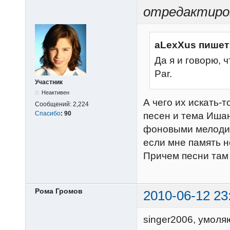
отредактиров
aLexXus пишет
Да я и говорю, 
Par.
Участник
Неактивен
А чего их искать-т
Сообщений:
2,224
Спасибо
:
90
песен и тема Ишан
фоновыми мелодиям
если мне память н
Причем песни там е
Рома Громов
2010-06-12 23
singer2006, умоля