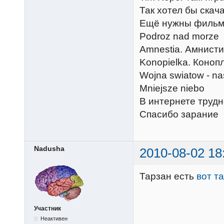
Так хотел бы скача
Ещё нужны фильмы 
Podroz nad mor
Amnestia. Амнис
Konopielka. Коноп
Wojna swiatow - na
Mniejsze nieb
В интернете трудн
Спасибо зарание
Nadusha
2010-08-02 18
Тарзан есть
вот т
Участник
Неактивен