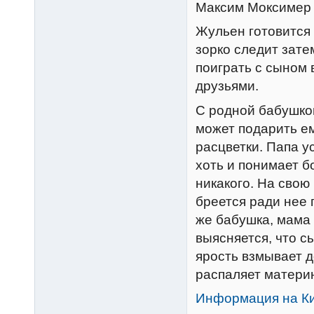
Максим Моксимер
Жульен готовится 
зорко следит зате
поиграть с сыном 
друзьями.
С родной бабушкой
может подарить е
расцветки. Папа у
хоть и понимает б
никакого. На свою
бреется ради нее 
же бабушка, мама 
выясняется, что с
ярость взмывает д
распаляет материн
Информация на К