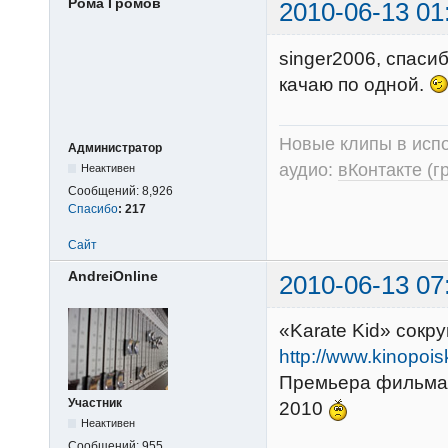
Рома Громов
2010-06-13 01
singer2006, спаси
качаю по одной.
Новые клипы в испо
Администратор
аудио:
вКонтакте (г
Неактивен
Сообщений:
8,926
Спасибо
:
217
Сайт
AndreiOnline
2010-06-13 07
«Karate Kid» сокр
http://www.kinopois
Премьера фильма «
Участник
2010
Неактивен
Сообщений:
955