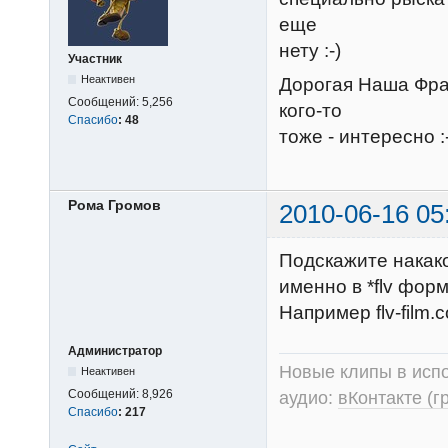
еще
нету :-)
Участник
Неактивен
Дорогая Наша Фра
Сообщений:
5,256
кого-то
Спасибо
:
48
тоже - интересно :
Рома Громов
2010-06-16 05
Подскажите накак
именно в *flv фор
Например flv-film
Администратор
Новые клипы в испо
Неактивен
Сообщений:
8,926
аудио:
вКонтакте (г
Спасибо
:
217