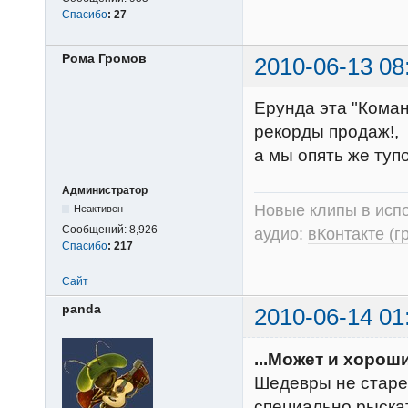
Спасибо
:
27
Рома Громов
2010-06-13 08
Ерунда эта "Коман
рекорды продаж!,
а мы опять же туп
Администратор
Новые клипы в испо
Неактивен
Сообщений:
8,926
аудио:
вКонтакте (г
Спасибо
:
217
Сайт
panda
2010-06-14 01
...Может и хороши
Шедевры не старе
специально рыскат