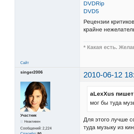
DVDRip
DVD5
Рецензии критиков
крайне нежелател
* Какая есть. Жел
Сайт
singer2006
2010-06-12 18
aLexXus пишет
мог бы туда му
Участник
Для этого лучше с
Неактивен
туда музыку из ки
Сообщений:
2,224
Спасибо
:
90