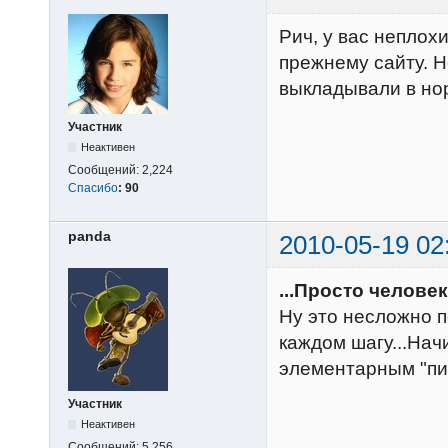
Рич, у вас неплох
прежнему сайту. Н
выкладывали в но
Участник
Неактивен
Сообщений:
2,224
Спасибо
:
90
panda
2010-05-19 02
...Просто челове
Ну это несложно п
каждом шагу...На
элементарным "пи
Участник
Неактивен
Сообщений:
5,256