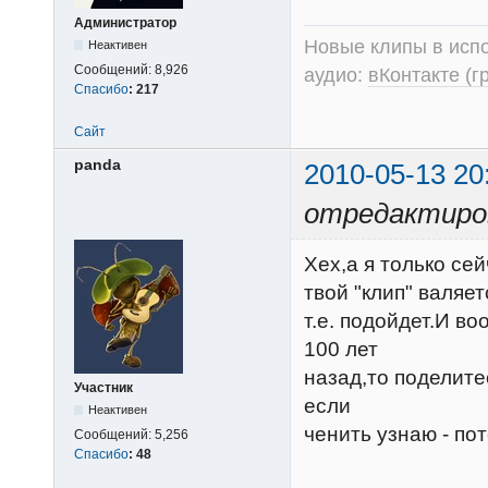
Администратор
Новые клипы в испо
Неактивен
Сообщений:
8,926
аудио:
вКонтакте (г
Спасибо
:
217
Сайт
panda
2010-05-13 20
отредактиров
Хех,а я только сей
твой "клип" валяет
т.е. подойдет.И в
100 лет
назад,то поделитес
Участник
если
Неактивен
ченить узнаю - потом
Сообщений:
5,256
Спасибо
:
48