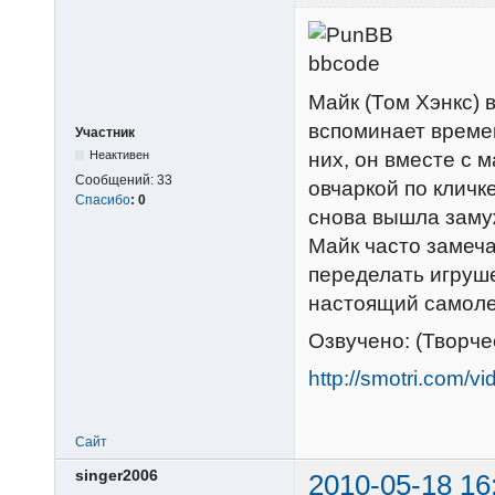
Майк (Том Хэнкс) 
вспоминает времен
Участник
них, он вместе с
Неактивен
Сообщений:
33
овчаркой по кличк
Спасибо
:
0
снова вышла замуж
Майк часто замеч
переделать игруш
настоящий самоле
Озвучено: (Творч
http://smotri.com/
Сайт
singer2006
2010-05-18 16