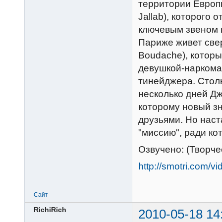
территории Европы
Jallab), которого 
ключевым звеном п
Париже живет све
Boudache), которы
девушкой-наркоман
тинейджера. Стол
несколько дней Дж
которому новый з
друзьями. Но наст
"миссию", ради ко
Озвучено: (Творч
http://smotri.com/
Сайт
RichiRich
2010-05-18 14