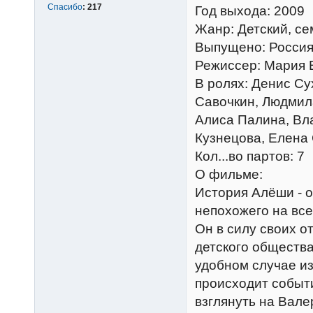
Спасибо
:
217
Год выхода: 2009
Жанр: Детский, с
Выпущено: Россия
Режиссер: Мария 
В ролях: Денис Су
Савочкин, Людмил
Алиса Палина, Вл
Кузнецова, Елена
Кол...во партов: 7
О фильме:
История Алёши - о
непохожего на все
Он в силу своих о
детского общества
удобном случае и
происходит событ
взглянуть на Вале