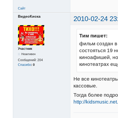
Сайт
ВидеоКиска
2010-02-24 23
Тим пишет:
фильм создан в 
Участник
состояться 19 н
Неактивен
киноафишей, но 
Сообщений:
204
кинотеатрах ещ
Спасибо
:
0
Не все кинотеатр
кассовые.
Тогда более подр
http://kidsmusic.n
________________