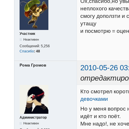
Ох,спасибо,но увы 
неплохого качеств
смогу доползти и 
утащу
и посмотрю = оцен
Участник
Неактивен
Сообщений:
5,256
Спасибо
:
48
Рома Громов
2010-05-26 03
отредактиров
Кто смотрел коро
девочками
Но у меня вопрос н
идёт и кто поёт.
Администратор
Мне надо!, не хоче
Неактивен