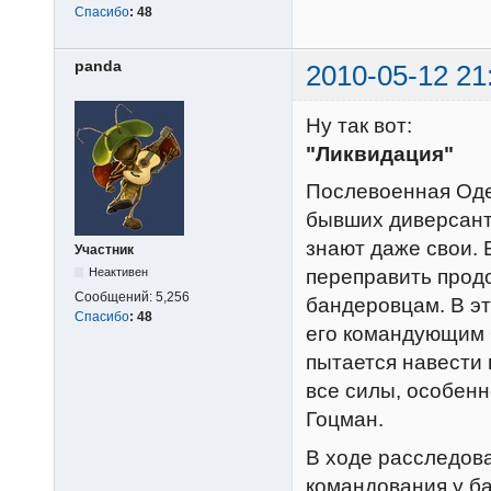
Спасибо
:
48
panda
2010-05-12 21
Ну так вот:
"Ликвидация"
Послевоенная Одес
бывших диверсанто
знают даже свои.
Участник
Неактивен
переправить прод
Сообщений:
5,256
бандеровцам. В э
Спасибо
:
48
его командующим 
пытается навести 
все силы, особенн
Гоцман.
В ходе расследова
командования у ба