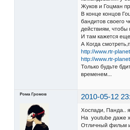
Жуков и Гоцман пр
В конце концов Г
бандитов своего ч
действиям, чтобы 
И там кажется ещ
А Когда смотреть,
http://www.rtr-pla
http://www.rtr-pla
Только будьте бди
временем...
Рома Громов
2010-05-12 23
Хоспади, Панда.. 
На youtube даже х
Отличный фильм и