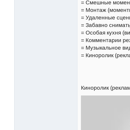
= Смешные моме
= Монтаж (момент
= Удаленные сцен
= Забавно снимать
= Особая кухня (в
= Комментарии ре
= Музыкальное вид
= Киноролик (рек
Киноролик (рекла