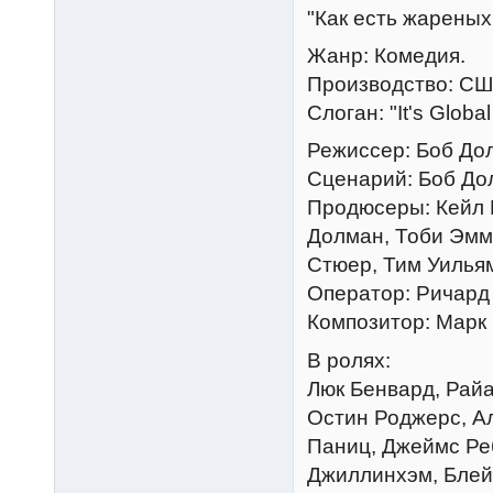
"Как есть жареных 
Жанр: Комедия.
Производство: СШ
Слоган: "It's Globa
Режиссер: Боб До
Сценарий: Боб До
Продюсеры: Кейл Б
Долман, Тоби Эмм
Стюер, Тим Уилья
Оператор: Ричард 
Композитор: Марк
В ролях:
Люк Бенвард, Райа
Остин Роджерс, Ал
Паниц, Джеймс Ре
Джиллинхэм, Блейк