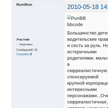
RichiRich
2010-05-18 14
Большинство дете
водительские пра
Участник
и сесть за руль. Н
Неактивен
Сообщений:
33
истеричными
Спасибо
:
0
родителями, мальч
в
сюрреалистичную с
спонсируемой
крупной корпораци
интересными
персонажами...Оч
сюрреалистичная