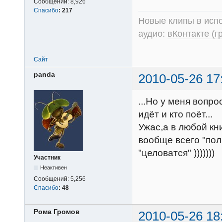
Сообщений:
8,926
Спасибо
:
217
Новые клипы в испо
аудио:
вКонтакте (г
Сайт
panda
2010-05-26 17
...Но у меня вопро
идёт и кто поёт...
Ужас,а в любой кн
вообще всего "пол
"целоватся" )))))))
Участник
Неактивен
Сообщений:
5,256
Спасибо
:
48
Рома Громов
2010-05-26 18