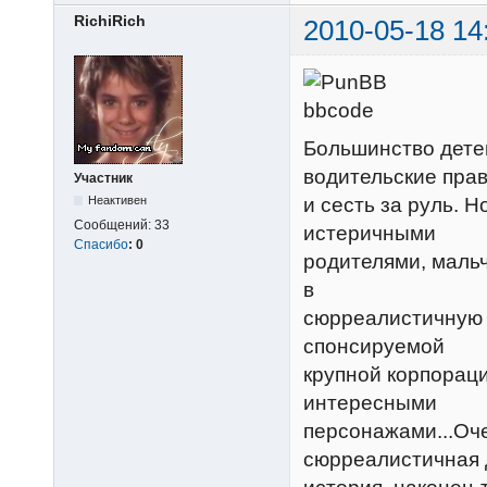
RichiRich
2010-05-18 14
Большинство дете
водительские пра
Участник
и сесть за руль. Н
Неактивен
Сообщений:
33
истеричными
Спасибо
:
0
родителями, мальч
в
сюрреалистичную с
спонсируемой
крупной корпораци
интересными
персонажами...Оч
сюрреалистичная