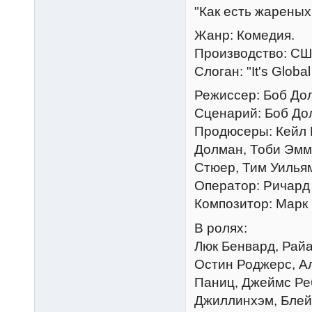
"Как есть жареных 
Жанр: Комедия.
Производство: СШ
Слоган: "It's Globa
Режиссер: Боб До
Сценарий: Боб До
Продюсеры: Кейл Б
Долман, Тоби Эмм
Стюер, Тим Уилья
Оператор: Ричард 
Композитор: Марк
В ролях:
Люк Бенвард, Райа
Остин Роджерс, Ал
Паниц, Джеймс Ре
Джиллинхэм, Блейк