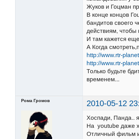
Жуков и Гоцман пр
В конце концов Г
бандитов своего ч
действиям, чтобы 
И там кажется ещ
А Когда смотреть,
http://www.rtr-pla
http://www.rtr-pla
Только будьте бди
временем...
Рома Громов
2010-05-12 23
Хоспади, Панда.. 
На youtube даже х
Отличный фильм и