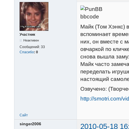
Майк (Том Хэнкс) 
вспоминает времен
Участник
них, он вместе с
Неактивен
Сообщений:
33
овчаркой по кличк
Спасибо
:
0
снова вышла замуж
Майк часто замеч
переделать игруш
настоящий самоле
Озвучено: (Творч
http://smotri.com/
Сайт
singer2006
2010-05-18 16