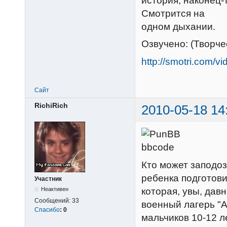
история, наконец-
Смотрится на
одном дыхании.
Озвучено: (Творч
http://smotri.com/
Сайт
RichiRich
2010-05-18 14
Кто может заподоз
ребенка подготови
Участник
которая, увы, дав
Неактивен
Сообщений:
33
военный лагерь "
Спасибо
:
0
мальчиков 10-12 л