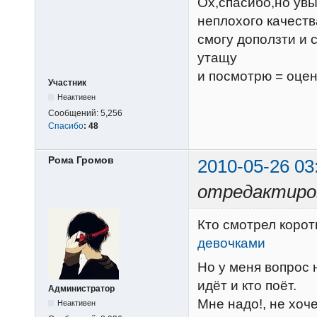
Ох,спасибо,но увы 
неплохого качеств
смогу доползти и 
утащу
и посмотрю = оцен
Участник
Неактивен
Сообщений:
5,256
Спасибо
:
48
Рома Громов
2010-05-26 03
отредактиров
Кто смотрел коро
девочками
Но у меня вопрос н
идёт и кто поёт.
Администратор
Мне надо!, не хоче
Неактивен