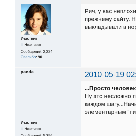
Рич, у вас неплох
прежнему сайту. Н
выкладывали в но
Участник
Неактивен
Сообщений:
2,224
Спасибо
:
90
panda
2010-05-19 02
...Просто челове
Ну это несложно п
каждом шагу...На
элементарным "пи
Участник
Неактивен
Сообщений:
5,256