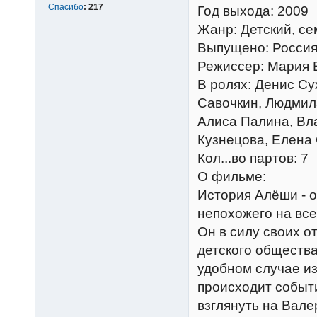
Спасибо
:
217
Год выхода: 2009
Жанр: Детский, с
Выпущено: Россия
Режиссер: Мария 
В ролях: Денис Су
Савочкин, Людмил
Алиса Палина, Вл
Кузнецова, Елена
Кол...во партов: 7
О фильме:
История Алёши - о
непохожего на все
Он в силу своих о
детского общества
удобном случае и
происходит событ
взглянуть на Вале