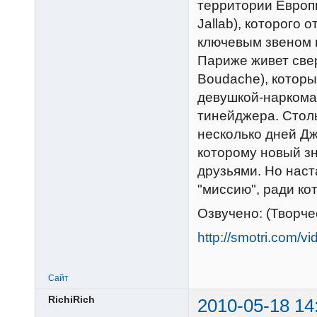
территории Европы
Jallab), которого 
ключевым звеном п
Париже живет све
Boudache), которы
девушкой-наркоман
тинейджера. Стол
несколько дней Дж
которому новый з
друзьями. Но наст
"миссию", ради ко
Озвучено: (Творч
http://smotri.com/
Сайт
RichiRich
2010-05-18 14