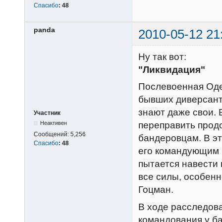
Спасибо
:
48
panda
2010-05-12 21
Ну так вот:
"Ликвидация"
Послевоенная Одес
бывших диверсанто
знают даже свои.
Участник
Неактивен
переправить прод
Сообщений:
5,256
бандеровцам. В э
Спасибо
:
48
его командующим 
пытается навести 
все силы, особенн
Гоцман.
В ходе расследова
командования у ба