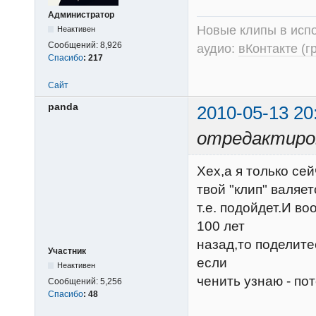
Администратор
Новые клипы в испо
Неактивен
Сообщений:
8,926
аудио:
вКонтакте (г
Спасибо
:
217
Сайт
panda
2010-05-13 20
отредактиров
Хех,а я только сей
твой "клип" валяет
т.е. подойдет.И в
100 лет
назад,то поделитес
Участник
если
Неактивен
ченить узнаю - потом
Сообщений:
5,256
Спасибо
:
48