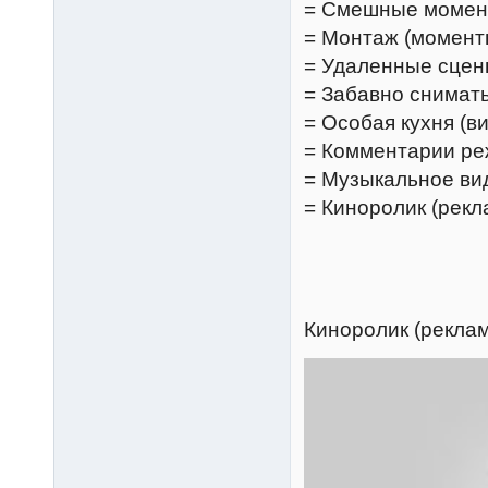
= Смешные моме
= Монтаж (момент
= Удаленные сцен
= Забавно снимать
= Особая кухня (в
= Комментарии ре
= Музыкальное вид
= Киноролик (рек
Киноролик (рекла