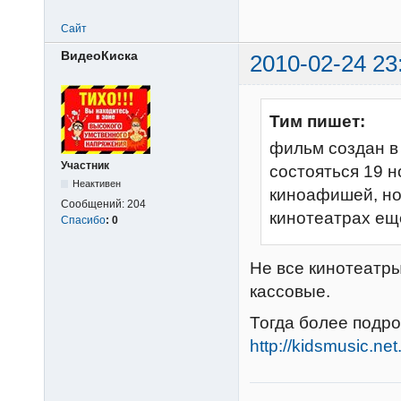
Сайт
ВидеоКиска
2010-02-24 23
Тим пишет:
фильм создан в 
Участник
состояться 19 н
Неактивен
киноафишей, но 
Сообщений:
204
кинотеатрах ещ
Спасибо
:
0
Не все кинотеатр
кассовые.
Тогда более подр
http://kidsmusic.n
________________