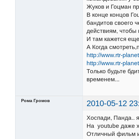
Жуков и Гоцман пр
В конце концов Г
бандитов своего ч
действиям, чтобы 
И там кажется ещ
А Когда смотреть,
http://www.rtr-pla
http://www.rtr-pla
Только будьте бди
временем...
Рома Громов
2010-05-12 23
Хоспади, Панда.. 
На youtube даже х
Отличный фильм и