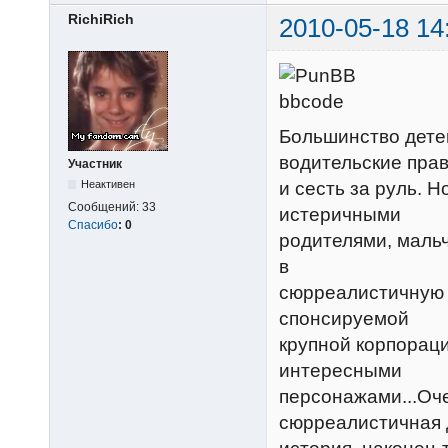
RichiRich
2010-05-18 14
Большинство дете
водительские пра
Участник
и сесть за руль. Н
Неактивен
Сообщений:
33
истеричными
Спасибо
:
0
родителями, мальч
в
сюрреалистичную с
спонсируемой
крупной корпораци
интересными
персонажами...Оч
сюрреалистичная