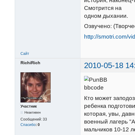
история, наконец-
Смотрится на
одном дыхании.
Озвучено: (Творч
http://smotri.com/
Сайт
RichiRich
2010-05-18 14
Кто может заподоз
ребенка подготови
Участник
которая, увы, дав
Неактивен
Сообщений:
33
военный лагерь "
Спасибо
:
0
мальчиков 10-12 л