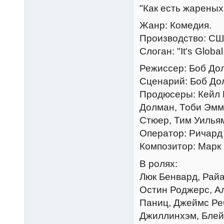
"Как есть жареных 
Жанр: Комедия.
Производство: СШ
Слоган: "It's Globa
Режиссер: Боб До
Сценарий: Боб До
Продюсеры: Кейл Б
Долман, Тоби Эмм
Стюер, Тим Уилья
Оператор: Ричард 
Композитор: Марк
В ролях:
Люк Бенвард, Райа
Остин Роджерс, Ал
Паниц, Джеймс Ре
Джиллинхэм, Блейк