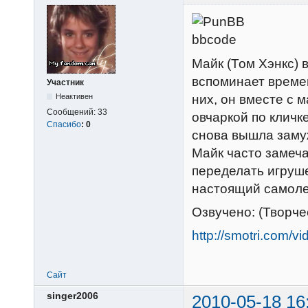
Майк (Том Хэнкс) 
вспоминает времен
Участник
них, он вместе с
Неактивен
Сообщений:
33
овчаркой по кличк
Спасибо
:
0
снова вышла замуж
Майк часто замеч
переделать игруш
настоящий самоле
Озвучено: (Творч
http://smotri.com/
Сайт
singer2006
2010-05-18 16