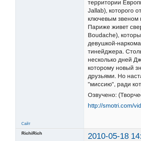
территории Европы
Jallab), которого 
ключевым звеном п
Париже живет све
Boudache), которы
девушкой-наркоман
тинейджера. Стол
несколько дней Дж
которому новый з
друзьями. Но наст
"миссию", ради ко
Озвучено: (Творч
http://smotri.com/
Сайт
RichiRich
2010-05-18 14