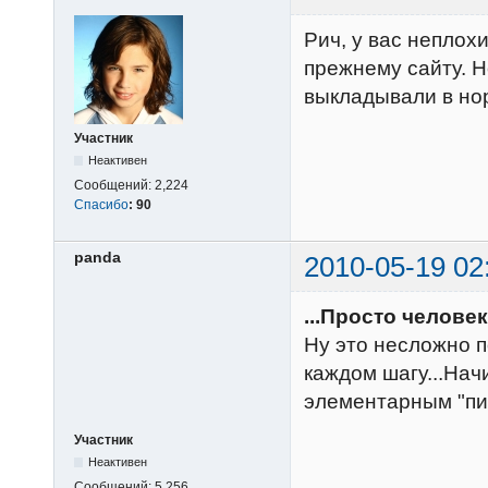
Рич, у вас неплох
прежнему сайту. Н
выкладывали в но
Участник
Неактивен
Сообщений:
2,224
Спасибо
:
90
panda
2010-05-19 02
...Просто челове
Ну это несложно п
каждом шагу...На
элементарным "пи
Участник
Неактивен
Сообщений:
5,256