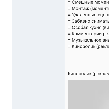
= Смешные моме
= Монтаж (момент
= Удаленные сцен
= Забавно снимать
= Особая кухня (в
= Комментарии ре
= Музыкальное вид
= Киноролик (рек
Киноролик (рекла