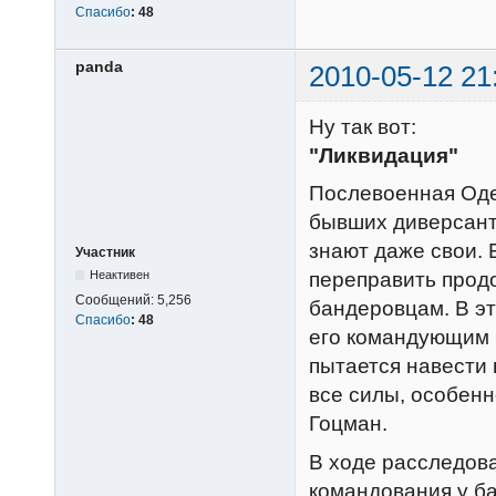
Спасибо
:
48
panda
2010-05-12 21
Ну так вот:
"Ликвидация"
Послевоенная Одес
бывших диверсанто
знают даже свои.
Участник
Неактивен
переправить прод
Сообщений:
5,256
бандеровцам. В э
Спасибо
:
48
его командующим 
пытается навести 
все силы, особенн
Гоцман.
В ходе расследова
командования у ба