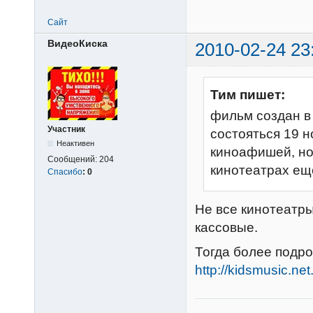
Сайт
ВидеоКиска
2010-02-24 23
Тим пишет:
фильм создан в 
Участник
состояться 19 н
Неактивен
киноафишей, но 
Сообщений:
204
кинотеатрах ещ
Спасибо
:
0
Не все кинотеатр
кассовые.
Тогда более подр
http://kidsmusic.n
________________