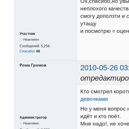
Ох,спасибо,но увы 
неплохого качеств
смогу доползти и 
утащу
и посмотрю = оцен
Участник
Неактивен
Сообщений:
5,256
Спасибо
:
48
Рома Громов
2010-05-26 03
отредактиров
Кто смотрел коро
девочками
Но у меня вопрос н
идёт и кто поёт.
Администратор
Мне надо!, не хоче
Неактивен