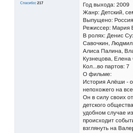
Спасибо
:
217
Год выхода: 2009
Жанр: Детский, с
Выпущено: Россия
Режиссер: Мария 
В ролях: Денис Су
Савочкин, Людмил
Алиса Палина, Вл
Кузнецова, Елена
Кол...во партов: 7
О фильме:
История Алёши - о
непохожего на все
Он в силу своих о
детского общества
удобном случае и
происходит событ
взглянуть на Вале