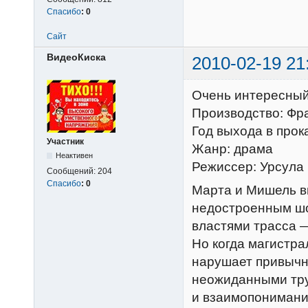
Спасибо
:
0
Сайт
ВидеоКиска
2010-02-19 21
Очень интересный
Производство: Фр
Год выхода в прок
Участник
Жанр: драма
Неактивен
Режиссер: Урсула
Сообщений:
204
Спасибо
:
0
Марта и Мишель в
недостроенным шо
властями трасса —
Но когда магистр
нарушает привычн
неожиданными тру
и взаимопонимани