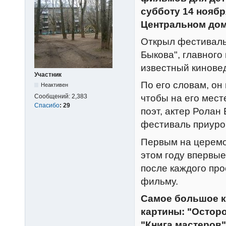
субботу 14 ноябр
Центральном дом
Открыл фестиваль
Быкова", главного
известный кинове
Участник
По его словам, он 
Неактивен
чтобы на его мест
Сообщений:
2,383
Спасибо
:
29
поэт, актер Ролан
фестиваль приуроч
Первым на церемон
этом году впервы
после каждого про
фильму.
Самое большое к
картины: "Осторо
"Книга мастеров