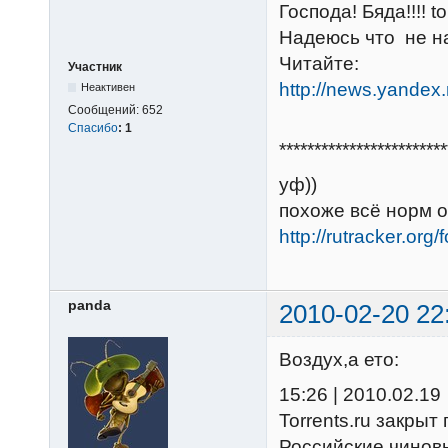
Господа! Бяда!!!! tor
Надеюсь что не на
Читайте:
Участник
http://news.yande
Неактивен
Сообщений:
652
Спасибо
:
1
************************
уф))
похоже всё норм о
http://rutracker.org
panda
2010-02-20 22
Воздух,а ето:
15:26 | 2010.02.19
Torrents.ru закры
Российские чинов