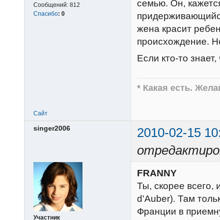
семью. Он, кажется
Сообщений:
812
Спасибо
:
0
придерживающийся
жена красит ребен
происхождение. Н
Если кто-то знает,
* Какая есть. Жел
Сайт
singer2006
2010-02-15 10
отредактиров
FRANNY
Ты, скорее всего,
d'Auber). Там толь
Франции в приемн
Участник