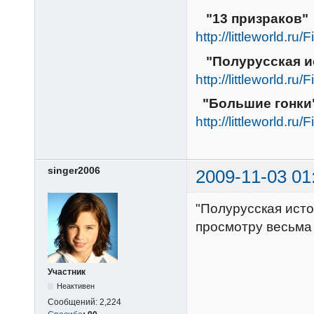
"13 призраков
http://littleworld.ru
"Полурусская 
http://littleworld.ru
"Большие гонк
http://littleworld.ru
singer2006
2009-11-03 01
"Полурусская исто
просмотру весьма
Участник
Неактивен
Сообщений:
2,224