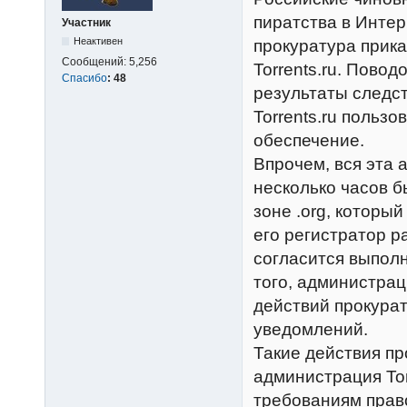
пиратства в Интер
Участник
Неактивен
прокуратура прик
Сообщений:
5,256
Torrents.ru. Пово
Спасибо
:
48
результаты следст
Torrents.ru польз
обеспечение.
Впрочем, вся эта 
несколько часов б
зоне .org, который
его регистратор р
согласится выпол
того, администрац
действий прокурат
уведомлений.
Такие действия пр
администрация Tor
требованиям прав