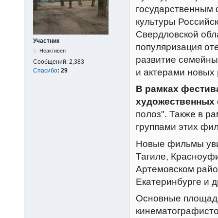
государственным
культуры Российс
Свердловской обл
Участник
популяризация от
Неактивен
развитие семейны
Сообщений:
2,383
и актерами новых
Спасибо
:
29
В рамках фестив
художественных 
полоз". Также в р
группами этих фи
Новые фильмы уви
Тагиле, Красноуфи
Артемовском райо
Екатеринбурге и д
Основные площадк
кинематографистов