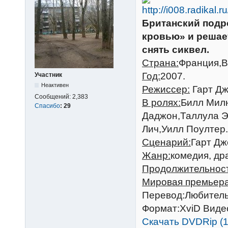
Британский подр
кровью» и решае
снять сиквел.
Страна:
Франция,В
Год:
2007.
Участник
Неактивен
Режиссер:
Гарт Дж
Сообщений:
2,383
В ролях:
Билл Мил
Спасибо
:
29
Даджон,Таллула Э
Лич,Уилл Поултер.
Сценарий:
Гарт Дж
Жанр:
комедия, др
Продолжительност
Мировая премьера
Перевод:Любитель
Формат:XviD Видео:
Скачать DVDRip (1