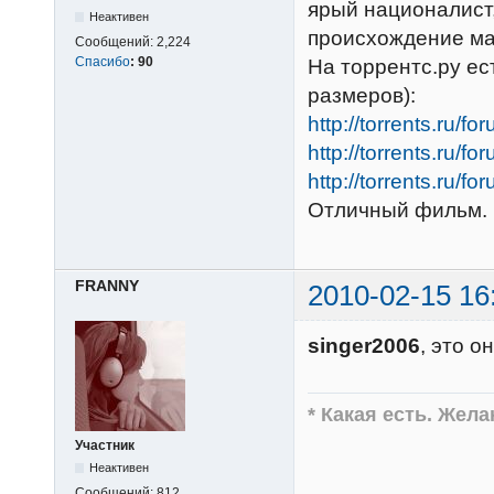
ярый националист
Неактивен
происхождение мал
Сообщений:
2,224
Спасибо
:
90
На торрентс.ру ес
размеров):
http://torrents.ru/
http://torrents.ru/
http://torrents.ru/
Отличный фильм.
FRANNY
2010-02-15 16
singer2006
, это о
* Какая есть. Жел
Участник
Неактивен
Сообщений:
812