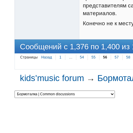
представителям с
материалов.
Конечно не к месту
Сообщений с 1,376 по 1,400 из 
Страницы
Назад
1
…
54
55
56
57
58
kids'music forum
→
Бормотал