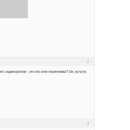
2
я с единорогом - это его или перепевка? Он, кстати,
3