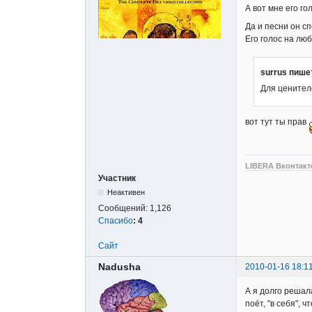
А вот мне его г
Да и песни он с
Его голос на лю
surrus пише
Для ценител
вот тут ты прав
LIBERA Вконтакт
Участник
Неактивен
Сообщений:
1,126
Спасибо
:
4
Сайт
Nadusha
2010-01-16 18:1
А я долго решала
поёт, "в себя", 