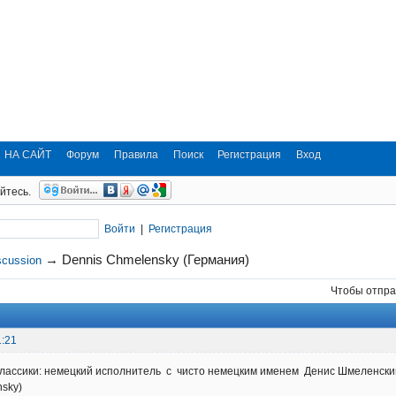
НА САЙТ
Форум
Правила
Поиск
Регистрация
Вход
йтесь.
Войти
|
Регистрация
→
Dennis Chmelensky (Германия)
scussion
Чтобы отпра
1:21
классики: немецкий исполнитель с чисто немецким именем Денис Шмеленск
sky)