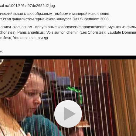
ческий вокал с своеобразным тембром и манерой исполнения.
ет стал финалистом германского конкурса Das Supertalent 2008.
писи в основном - популярные классические произведения, музыка из фильм
Choristes); Panis angelicus; Vois sur ton chemin (Les Choristes); Laudate Domin
Pie Jesu; You raise me up и др.
»: