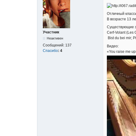
Отличный класси
В возрасте 13 л
Существующие за
Участник
Cerf-Volant (Les 
Bist du bei mir; 
Неактивен
Сообщений:
137
Видео:
Спасибо
:
4
«You raise me up