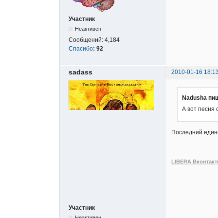
Участник
Неактивен
Сообщений:
4,184
Спасибо
:
92
sadass
2010-01-16 18:1
Nadusha пи
А вот песня 
Последний едино
LIBERA Вконтакт
Участник
Неактивен