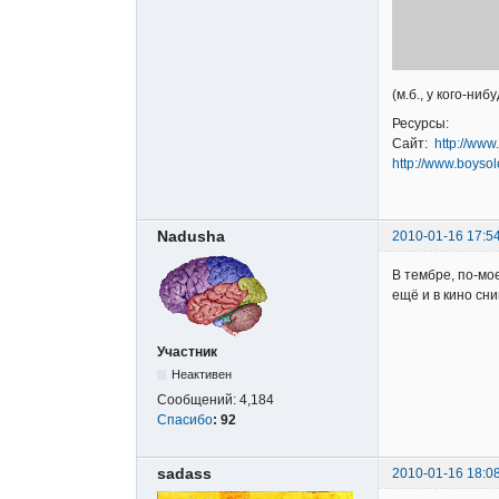
(м.б., у кого-ни
Ресурсы:
Сайт:
http://www
http://www.boysol
Nadusha
2010-01-16 17:5
В тембре, по-мое
ещё и в кино сн
Участник
Неактивен
Сообщений:
4,184
Спасибо
:
92
sadass
2010-01-16 18:0