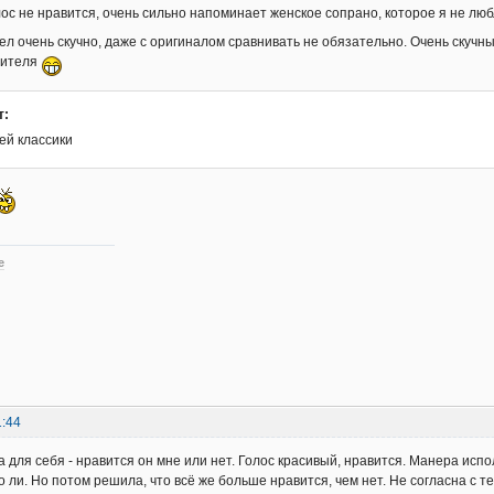
олос не нравится, очень сильно напоминает женское сопрано, которое я не лю
пел очень скучно, даже с оригиналом сравнивать не обязательно. Очень скучн
бителя
т:
ей классики
е
1:44
 для себя - нравится он мне или нет. Голос красивый, нравится. Манера испо
что ли. Но потом решила, что всё же больше нравится, чем нет. Не согласна с те