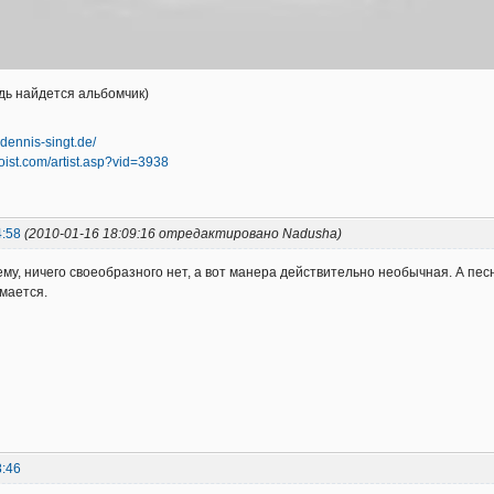
будь найдется альбомчик)
.dennis-singt.de/
oist.com/artist.asp?vid=3938
4:58
(2010-01-16 18:09:16 отредактировано Nadusha)
му, ничего своеобразного нет, а вот манера действительно необычная. А песн
имается.
8:46