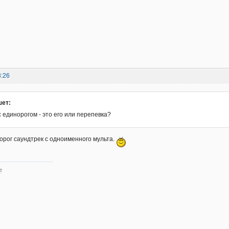
3:26
шет:
с единорогом - это его или перепевка?
рог саундтрек с одноименного мульта.
е