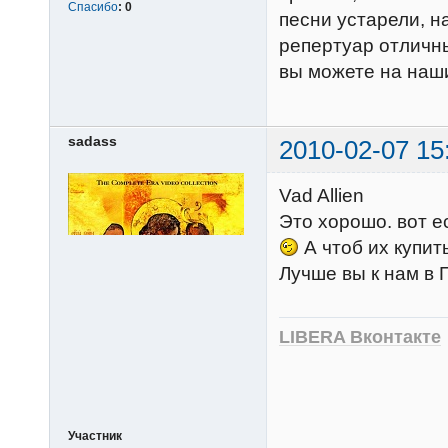
Спасибо
:
0
песни устарели, 
репертуар отличны
вы можете на наш
sadass
2010-02-07 15
Vad Allien
Это хорошо. вот е
А чтоб их купит
Лучше вы к нам в
LIBERA Вконтакте
Участник