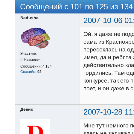
Сообщений с 101 по 125 из 134
Nadusha
2007-10-06 01
Ой, я даже не под
сама из Красноярск
пересеклась на од
Участник
имел, да и ребята 
Неактивен
действительно кла
Сообщений:
4,184
Спасибо
:
92
гордились. Там од
конкурсе, так его 
поет, и он даже в
Денис
2007-10-28 11
Мне тут немного п
здесь не заливали