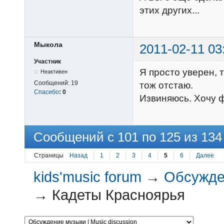
этих других...
Мыкола
2011-02-11 03
Участник
Я просто уверен, т
Неактивен
Сообщений:
19
тож отстаю.
Спасибо
:
0
Извиняюсь. Хочу 
Сообщений с 101 по 125 из 134
Страницы
Назад
1
2
3
4
5
6
Далее
kids'music forum
→
Обсужден
→
Кадеты Красноярья