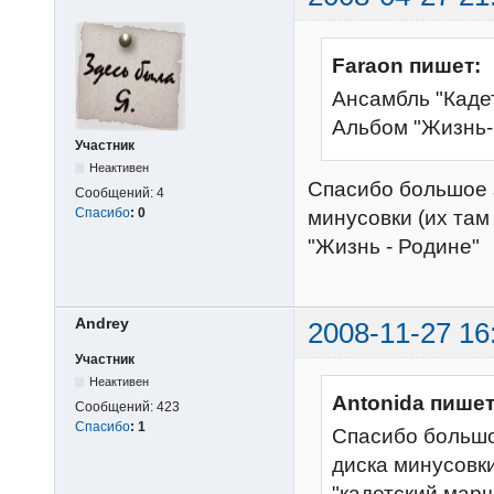
Faraon пишет:
Ансамбль "Кадет
Альбом "Жизнь-
Участник
Неактивен
Спасибо большое з
Сообщений:
4
Спасибо
:
0
минусовки (их там 
"Жизнь - Родине"
Andrey
2008-11-27 16
Участник
Неактивен
Antonida пишет
Сообщений:
423
Спасибо
:
1
Спасибо большое
диска минусовки 
"кадетский марш