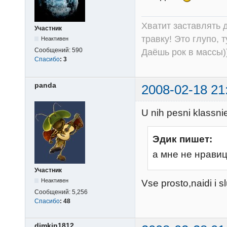
Хватит заставлять д
Участник
травку! Это глупо, 
Неактивен
Сообщений:
590
Даёшь рок в массы))
Спасибо
:
3
panda
2008-02-18 21
U nih pesni klassnie
Эдик пишет:
а мне не нрави
Участник
Неактивен
Vse prosto,naidi i sl
Сообщений:
5,256
Спасибо
:
48
dimkin1812