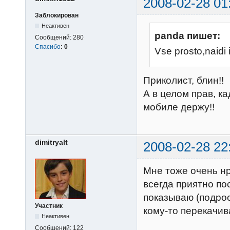
2008-02-28 01
Заблокирован
Неактивен
panda пишет:
Сообщений:
280
Спасибо
:
0
Vse prosto,naidi i
Приколист, блин!!
А в целом прав, ка
мобиле держу!!
dimitryalt
2008-02-28 22
Мне тоже очень нр
всегда приятно по
показываю (подро
Участник
кому-то перекачив
Неактивен
Сообщений:
122