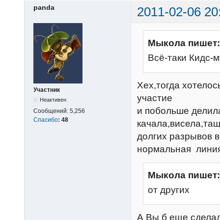
panda
2011-02-06 20
Мыкола пишет:
Всё-таки Кидс-м
Хех,тогда хотело
Участник
участие
Неактивен
и побольше делила
Сообщений:
5,256
Спасибо
:
48
качала,висела,тащ
долгих разрывов в
нормальная линия,
Мыкола пишет:
от других
А Вы б еще сделал