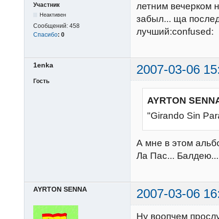
летним вечерком н
Участник
Неактивен
забыл... ща после
Сообщений:
458
лучший:confused:
Спасибо
:
0
1enka
2007-03-06 15
Гость
AYRTON SENNA
"Girando Sin Par
А мне в этом аль
Ла Пас... Балдею..
AYRTON SENNA
2007-03-06 16
Ну воопчем просл