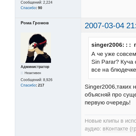
Сообщений:
2,224
Спасибо
:
90
Рома Громов
2007-03-04 21
singer2006: : :
А че уже совсем
Sin Parar? Куча
Администратор
все на блюдечк
Неактивен
Сообщений:
8,926
Спасибо
:
217
Singer2006,таких
объясняй про суще
первую очередь!
Новые клипы в испо
аудио:
вКонтакте (г