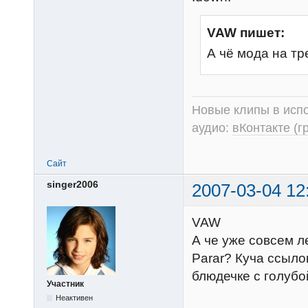
VAW пишет:
А чё мода на тр
Новые клипы в испо
аудио:
вКонтакте (г
Сайт
singer2006
2007-03-04 12
VAW
А че уже совсем л
Parar? Куча ссыло
блюдечке с голуб
Участник
Неактивен