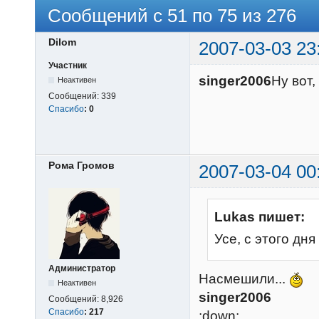
Сообщений с 51 по 75 из 276
Dilom
2007-03-03 23
Участник
singer2006
Ну вот,
Неактивен
Сообщений:
339
Спасибо
:
0
Рома Громов
2007-03-04 00
Lukas пишет:
Усе, с этого дн
Администратор
Насмешили...
Неактивен
singer2006
Сообщений:
8,926
Спасибо
:
217
:down: