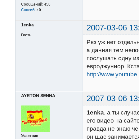
Сообщений:
458
Спасибо
:
0
1enka
2007-03-06 13
Гость
Рвз уж нет отдель
а данная тем непо
послушать одну из
евроджуниор. Кста
http://www.youtub
AYRTON SENNA
2007-03-06 13
1enka
, а ты случ
его видео на сайте
правда не знаю че
он щас занимается
Участник