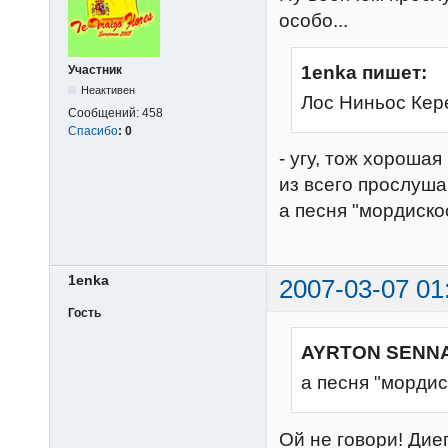
особо...
1enka пишет:
Участник
Неактивен
Лос Ниньос Кер
Сообщений:
458
Спасибо
:
0
- угу, тож хорошая
из всего прослуша
а песня "мордискос
1enka
2007-03-07 01
Гость
AYRTON SENNA
а песня "мордис
Ой не говори! Дие