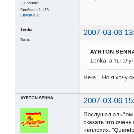
Неактивен
Сообщений:
458
Спасибо
:
0
1enka
2007-03-06 13
Гость
AYRTON SENNA
1enka, а ты слу
Не-а... Но я хочу с
AYRTON SENNA
2007-03-06 15
Послушал альбом с
сказать что очень
неплохих. "Querido