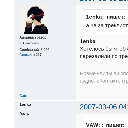
1enka: пишет:
а че за треклис
Администратор
1enka
Неактивен
Хотелось бы чтоб а
Сообщений:
8,926
Спасибо
:
217
перезалили по тр
Новые клипы в испо
аудио:
вКонтакте (г
Сайт
1enka
2007-03-06 04
Гость
VAW: : пишет: