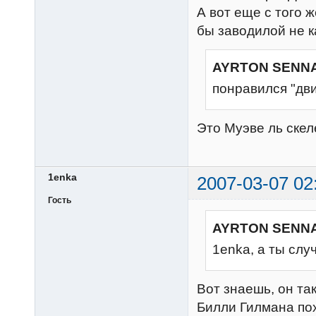
А вот еще с того 
бы заводилой не к
AYRTON SENNA
понравился "дви
Это Муэве ль скел
1enka
2007-03-07 02
Гость
AYRTON SENNA
1enka, а ты слу
Вот знаешь, он та
Билли Гилмана по