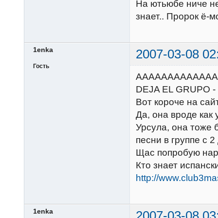
На ютьюбе ниче не
знает.. Пророк ё-мо
1enka
2007-03-08 02
Гость
АААААААААААААА
DEJA EL GRUPO - э
Вот короче на сайт
Да, она вроде как
Урсула, она тоже 
песни в группе с 2
Щас попробую нары
Кто знает испанск
http://www.club3ma
1enka
2007-03-08 03