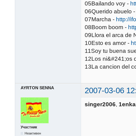
05Bailando voy -
ht
06Querido abuelo 
07Marcha -
http://i
08Boom boom -
htt
09Llora el arca de
10Esto es amor -
ht
11Soy tu buena sue
12Los ni&#241;os 
13La cancion del c
AYRTON SENNA
2007-03-06 12
singer2006
,
1enka
Участник
Неактивен