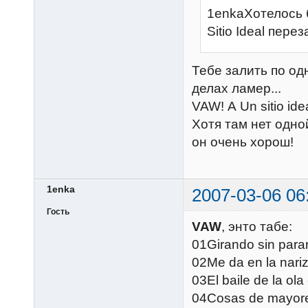
1enkaХотелось 
Sitio Ideal пер
Тебе залить по од
делах ламер...
VAW! А Un sitio ide
Хотя там нет одной
он очень хорош!
1enka
2007-03-06 06
Гость
VAW
, энто табе:
01Girando sin para
02Me da en la nariz
03El baile de la ola
04Cosas de mayor