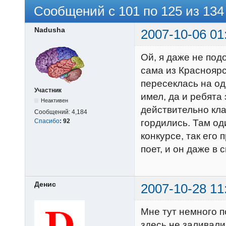
Сообщений с 101 по 125 из 134
Nadusha
2007-10-06 01
Ой, я даже не под
сама из Красноярск
пересеклась на од
Участник
имел, да и ребята 
Неактивен
действительно кла
Сообщений:
4,184
Спасибо
:
92
гордились. Там од
конкурсе, так его 
поет, и он даже в
Денис
2007-10-28 11
Мне тут немного п
здесь не заливали