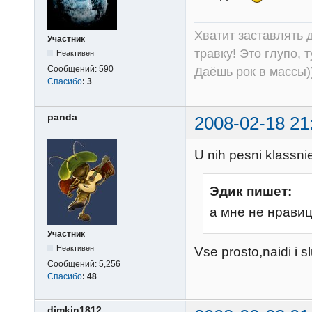
Хватит заставлять д
Участник
травку! Это глупо, 
Неактивен
Сообщений:
590
Даёшь рок в массы))
Спасибо
:
3
panda
2008-02-18 21
U nih pesni klassnie
Эдик пишет:
а мне не нрави
Участник
Неактивен
Vse prosto,naidi i sl
Сообщений:
5,256
Спасибо
:
48
dimkin1812