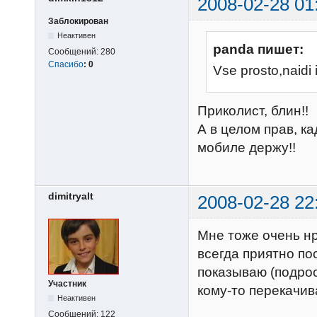
2008-02-28 01
Заблокирован
Неактивен
panda пишет:
Сообщений:
280
Спасибо
:
0
Vse prosto,naidi i
Приколист, блин!!
А в целом прав, ка
мобиле держу!!
dimitryalt
2008-02-28 22
Мне тоже очень нр
всегда приятно по
показываю (подро
Участник
кому-то перекачив
Неактивен
Сообщений:
122