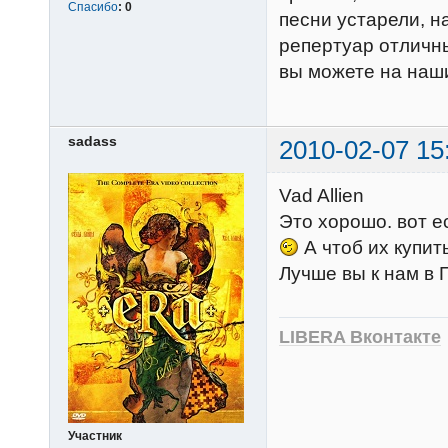
Спасибо
:
0
песни устарели, 
репертуар отличны
вы можете на наш
sadass
2010-02-07 15
Vad Allien
Это хорошо. вот е
А чтоб их купит
Лучше вы к нам в
LIBERA Вконтакте
Участник