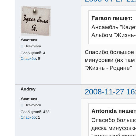
Faraon пишет:
Ансамбль "Кадет
Альбом "Жизнь-
Участник
Неактивен
Спасибо большое з
Сообщений:
4
Спасибо
:
0
минусовки (их там 
"Жизнь - Родине"
Andrey
2008-11-27 16
Участник
Неактивен
Antonida пишет
Сообщений:
423
Спасибо
:
1
Спасибо большое
диска минусовки 
"кадетский марш