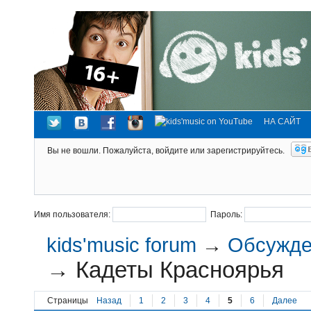
НА САЙТ
Вы не вошли.
Пожалуйста, войдите или зарегистрируйтесь.
Имя пользователя:
Пароль:
kids'music forum
→
Обсужден
→
Кадеты Красноярья
Страницы
Назад
1
2
3
4
5
6
Далее