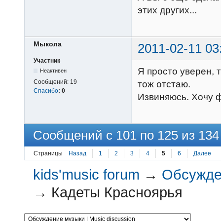
этих других...
Мыкола
2011-02-11 03
Участник
Я просто уверен, т
Неактивен
Сообщений:
19
тож отстаю.
Спасибо
:
0
Извиняюсь. Хочу 
Сообщений с 101 по 125 из 134
Страницы
Назад
1
2
3
4
5
6
Далее
kids'music forum
→
Обсужден
→
Кадеты Красноярья