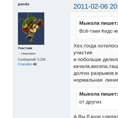
panda
2011-02-06 20
Мыкола пишет:
Всё-таки Кидс-м
Хех,тогда хотело
Участник
участие
Неактивен
и побольше делила
Сообщений:
5,256
Спасибо
:
48
качала,висела,тащ
долгих разрывов в
нормальная линия,
Мыкола пишет:
от других
А Вы б еще сделал