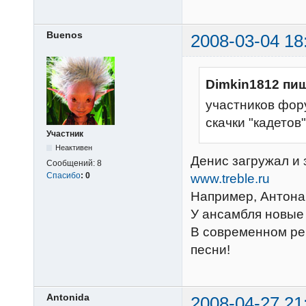
Buenos
2008-03-04 18
Dimkin1812 пиш
участников фор
скачки "кадетов"
Участник
Неактивен
Денис загружал и 
Сообщений:
8
Спасибо
:
0
www.treble.ru
Например, Антона
У ансамбля новые 
В современном реп
песни!
Antonida
2008-04-27 21