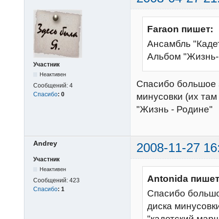
Faraon пишет:
Ансамбль "Кадет
Альбом "Жизнь-
Участник
Неактивен
Спасибо большое з
Сообщений:
4
Спасибо
:
0
минусовки (их там 
"Жизнь - Родине"
Andrey
2008-11-27 16
Участник
Неактивен
Antonida пишет
Сообщений:
423
Спасибо
:
1
Спасибо большое
диска минусовки 
"кадетский марш