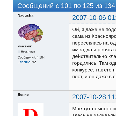
Сообщений с 101 по 125 из 134
Nadusha
2007-10-06 01
Ой, я даже не под
сама из Красноярск
пересеклась на од
Участник
имел, да и ребята 
Неактивен
действительно кла
Сообщений:
4,184
Спасибо
:
92
гордились. Там од
конкурсе, так его 
поет, и он даже в
Денис
2007-10-28 11
Мне тут немного п
здесь не заливали