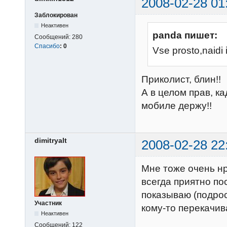
2008-02-28 01
Заблокирован
Неактивен
panda пишет:
Сообщений:
280
Спасибо
:
0
Vse prosto,naidi i
Приколист, блин!!
А в целом прав, ка
мобиле держу!!
dimitryalt
2008-02-28 22
Мне тоже очень нр
всегда приятно по
показываю (подро
Участник
кому-то перекачив
Неактивен
Сообщений:
122