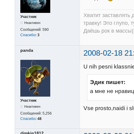
Хватит заставлять д
Участник
травку! Это глупо, 
Неактивен
Сообщений:
590
Даёшь рок в массы))
Спасибо
:
3
panda
2008-02-18 21
U nih pesni klassnie
Эдик пишет:
а мне не нрави
Участник
Неактивен
Vse prosto,naidi i sl
Сообщений:
5,256
Спасибо
:
48
dimkin1812