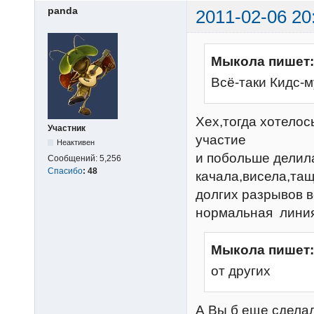
panda
2011-02-06 20
Мыкола пишет:
Всё-таки Кидс-м
Хех,тогда хотело
Участник
участие
Неактивен
и побольше делила
Сообщений:
5,256
Спасибо
:
48
качала,висела,тащ
долгих разрывов в
нормальная линия,
Мыкола пишет:
от других
А Вы б еще сделал