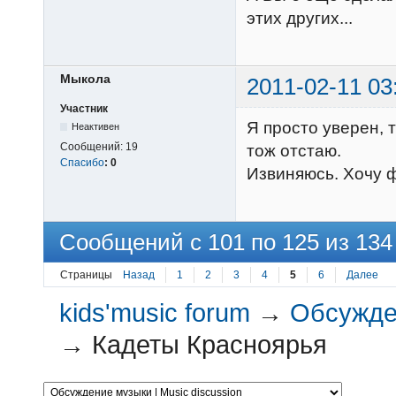
этих других...
Мыкола
2011-02-11 03
Участник
Я просто уверен, т
Неактивен
Сообщений:
19
тож отстаю.
Спасибо
:
0
Извиняюсь. Хочу 
Сообщений с 101 по 125 из 134
Страницы
Назад
1
2
3
4
5
6
Далее
kids'music forum
→
Обсужден
→
Кадеты Красноярья