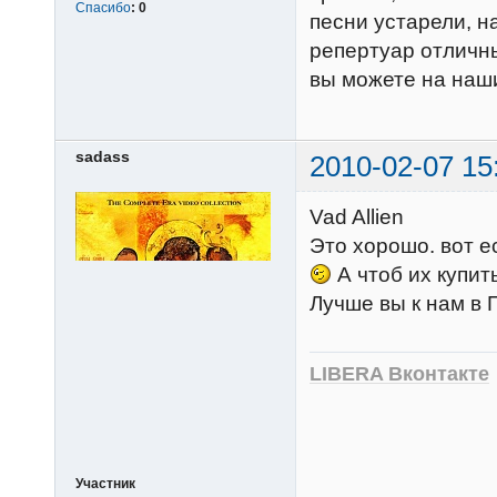
Спасибо
:
0
песни устарели, 
репертуар отличны
вы можете на наш
sadass
2010-02-07 15
Vad Allien
Это хорошо. вот е
А чтоб их купит
Лучше вы к нам в
LIBERA Вконтакте
Участник