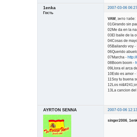
1enka
2007-03-06 06:2
Гость
VAW
, энто табе:
01Girando sin pa
02Me da en la nar
03El baile de la o
04Cosas de mayo
05Bailando voy -
06Querido abuel
07Marcha -
http:/
08Boom boom -
h
09Llora el arca 
10Esto es amor -
11Soy tu buena s
12Los ni&#241;os
13La cancion del
AYRTON SENNA
2007-03-06 12:1
singer2006
,
1en