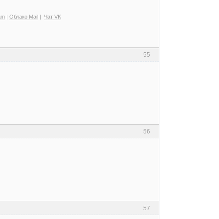
am
|
Облако Mail
|
Чат VK
55
56
57