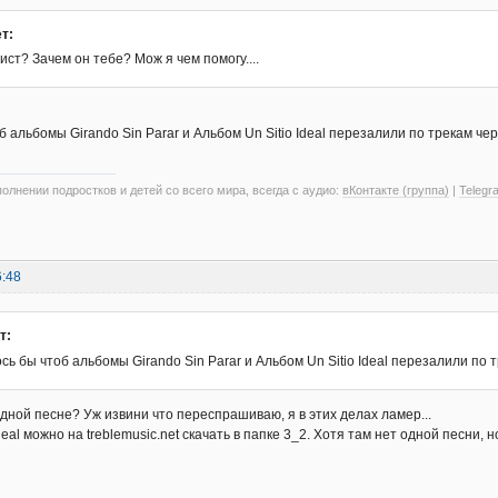
т:
лист? Зачем он тебе? Мож я чем помогу....
б альбомы Girando Sin Parar и Альбом Un Sitio Ideal перезалили по трекам ч
олнении подростков и детей со всего мира, всегда с аудио:
вКонтакте (группа)
|
Telegr
6:48
т:
ь бы чтоб альбомы Girando Sin Parar и Альбом Un Sitio Ideal перезалили по
одной песне? Уж извини что переспрашиваю, я в этих делах ламер...
ideal можно на treblemusic.net скачать в папке 3_2. Хотя там нет одной песни, 