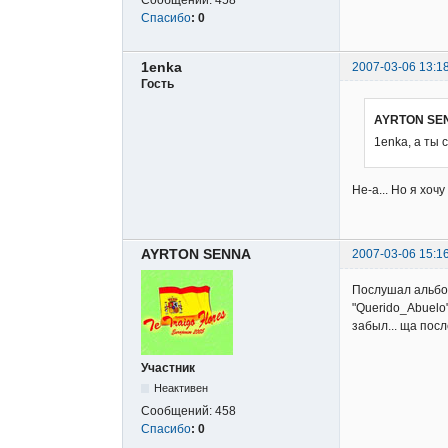
Сообщений:
458
Спасибо
:
0
1enka
2007-03-06 13:1
Гость
AYRTON SEN
1enka, а ты 
Не-а... Но я хочу
AYRTON SENNA
2007-03-06 15:1
Послушал альбом
"Querido_Abuelo"
забыл... ща пос
Участник
Неактивен
Сообщений:
458
Спасибо
:
0