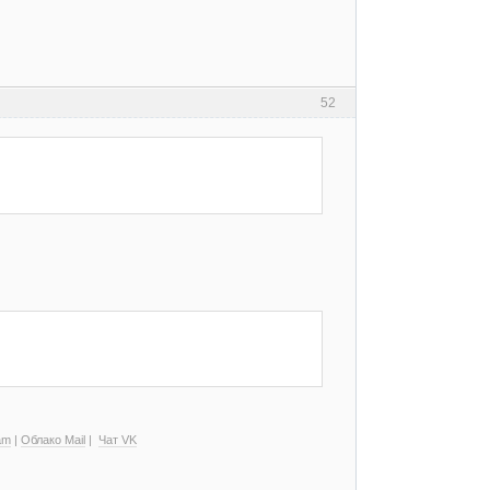
52
am
|
Облако Mail
|
Чат VK