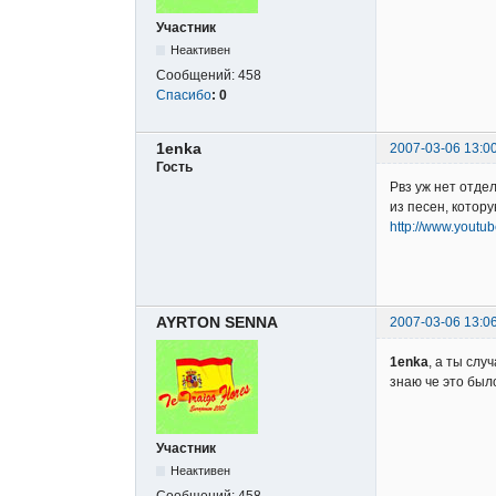
Участник
Неактивен
Сообщений:
458
Спасибо
:
0
1enka
2007-03-06 13:0
Гость
Рвз уж нет отде
из песен, котор
http://www.yout
AYRTON SENNA
2007-03-06 13:0
1enka
, а ты слу
знаю че это был
Участник
Неактивен