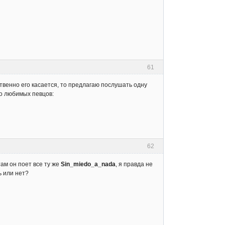
61
твенно его касается, то предлагаю послушать одну
го любимых певцов:
62
 там он поет все ту же
Sin_miedo_a_nada
, я правда не
ь или нет?