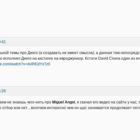
0:41
льной темы про Диего (а создавать не имеет смысла), а данная тем непосредс
ую исполнял Диего на кастинге на евроджуниор. Кстати David Civera один из е
ube.com/watch?v=dvlREdYxTz0
6:26
чаем не знаешь чего-нить про
Miguel Angel
, я скачал его видео на сайте у нас,
о отбор или нет... воопчем интересно чем он щас занимается продолжает пет