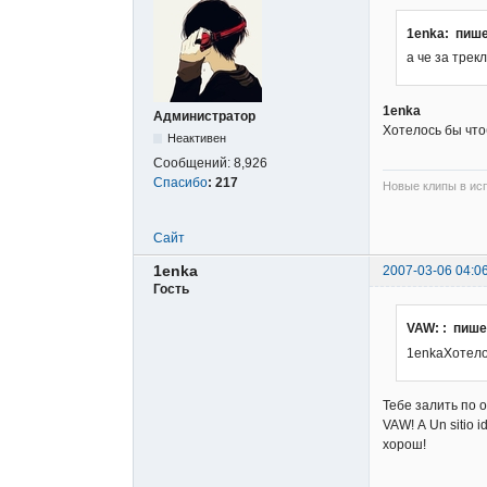
1enka: пише
а че за трек
1enka
Администратор
Хотелось бы что
Неактивен
Сообщений:
8,926
Спасибо
:
217
Новые клипы в исп
Сайт
1enka
2007-03-06 04:0
Гость
VAW: : пише
1enkaХотелос
Тебе залить по 
VAW! А Un sitio 
хорош!