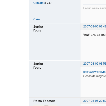
Спасибо
:
217
Новые клипы в исп
Сайт
1enka
2007-03-05 03:4
Гость
VAW
. а че за тр
1enka
2007-03-05 03:5
Гость
http://www.dailym
Cosas de mayores
Рома Громов
2007-03-05 20:5