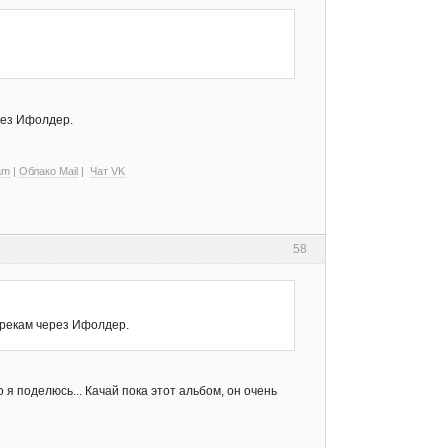
ерез Ифолдер.
am
|
Облако Mail
|
Чат VK
58
 трекам через Ифолдер.
но я поделюсь... Качай пока этот альбом, он очень