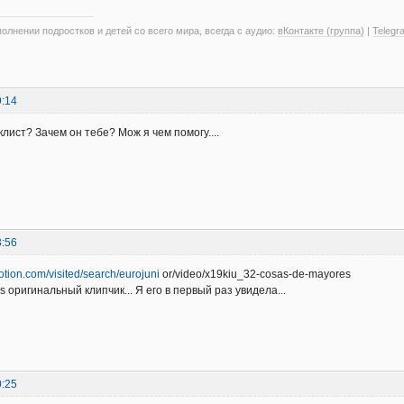
олнении подростков и детей со всего мира, всегда с аудио:
вКонтакте (группа)
|
Telegr
9:14
еклист? Зачем он тебе? Мож я чем помогу....
3:56
otion.com/visited/search/eurojuni
or/video/x19kiu_32-cosas-de-mayores
 оригинальный клипчик... Я его в первый раз увидела...
0:25