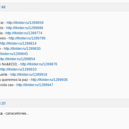
7:48
rar -
http://ifolder.ru/1289659
iz -
http://ifolder.ru/1289686
la -
http://ifolder.ru/1289774
res -
http://ifolder.ru/1289798
http://ifolder.ru/1289814
o -
http://ifolder.ru/1289830
/ifolder.ru/1289845
ttp://ifolder.ru/1289854
de No&#233; -
http://ifolder.ru/1289876
http://ifolder.ru/1289910
uerte -
http://ifolder.ru/1289918
 queremos la paz -
http://ifolder.ru/1289936
 cola cao -
http://ifolder.ru/1289947
3:20
ka
- сапасибочки...