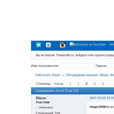
НА
Вы не вошли.
Пожалуйста, войдите или зарегистриру
Имя пользователя:
Пароль:
kids'music forum
→
Обсуждение музыки | Music di
Страницы
Назад
1
2
3
4
5
…
Сообщений с 51 по 75 из 276
Dilom
2007-03-03 23:1
Участник
singer2006
Ну во
Неактивен
Сообщений:
339