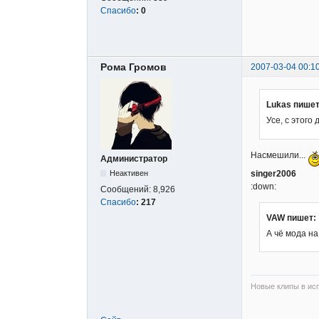
Спасибо
:
0
Рома Громов
2007-03-04 00:1
Lukas пишет
Усе, с этого
Насмешили...
Администратор
singer2006
Неактивен
:down:
Сообщений:
8,926
Спасибо
:
217
VAW пишет:
А чё мода на
Новые клипы в исп