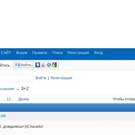
 САЙТ
Форум
Правила
Поиск
Регистрация
Вход
йтесь.
Войти
|
Регистрация
→
3+2
scussion
12
Далее
Чтобы отпра
6:06
т, дождались!=))Спасибо!