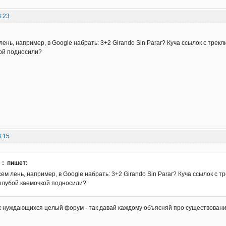
3:23
лень, например, в Google набрать: 3+2 Girando Sin Parar? Куча ссылок с трек
ой подносили?
8:15
: : пишет:
сем лень, например, в Google набрать: 3+2 Girando Sin Parar? Куча ссылок с 
голубой каемочкой подносили?
х нуждающихся целый форум - так давай каждому объясняй про существовани