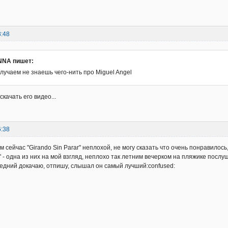
8:48
NA пишет:
случаем не знаешь чего-нить про Miguel Angel
 скачать его видео...
6:38
 сейчас "Girando Sin Parar" неплохой, не могу сказать что очень понравилось
 - одна из них на мой взгляд, неплохо так летним вечерком на пляжике послуш
ледний докачаю, отпишу, слышал он самый лучший:confused: