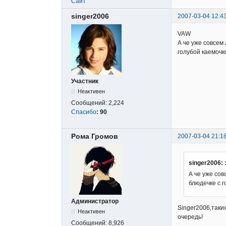
Сайт
singer2006
2007-03-04 12:4
VAW
А че уже совсем 
голубой каемочк
Участник
Неактивен
Сообщений:
2,224
Спасибо
:
90
Рома Громов
2007-03-04 21:1
singer2006: 
А че уже сов
блюдечке с 
Администратор
Singer2006,таки
Неактивен
очередь!
Сообщений:
8,926