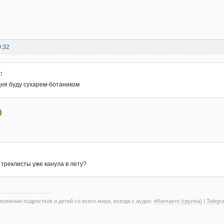
0:32
:
 дня буду сухарем-ботаником
 треклисты уже канула в лету?
олнении подростков и детей со всего мира, всегда с аудио:
вКонтакте (группа)
|
Telegr