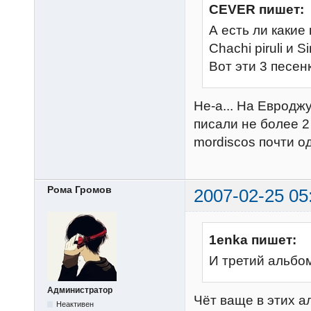
CEVER пишет:
А есть ли какие
Chachi piruli и S
Вот эти 3 песен
Не-а... На Евродж
писали не более 2
mordiscos почти од
Рома Громов
2007-02-25 05
1enka пишет:
И третий альбом
Администратор
Чёт ваще в этих а
Неактивен