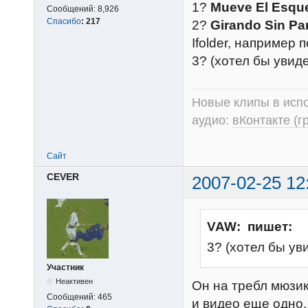
1?
Mueve El Esque
Сообщений:
8,926
Спасибо
:
217
2?
Girando Sin Pa
Ifolder, например п
3? (хотел бы увиде
Новые клипы в испо
аудио:
вКонтакте (г
Сайт
CEVER
2007-02-25 12
VAW: пишет:
3? (хотел бы уви
Участник
Неактивен
Он на требл мюзик
Сообщений:
465
и видео еще одно.