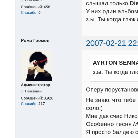
Неактивен
слышал только
Di
Сообщений:
458
У них один альбом
Спасибо
:
0
з.ы. Ты когда глюк
Рома Громов
2007-02-21 22
AYRTON SENNA
з.ы. Ты когда г
Администратор
Оперу перустанов
Неактивен
Сообщений:
8,926
Не знаю, что тебе 
Спасибо
:
217
соло;)
Мне дак счас Ник
Особенно песня
M
Я просто балдею от