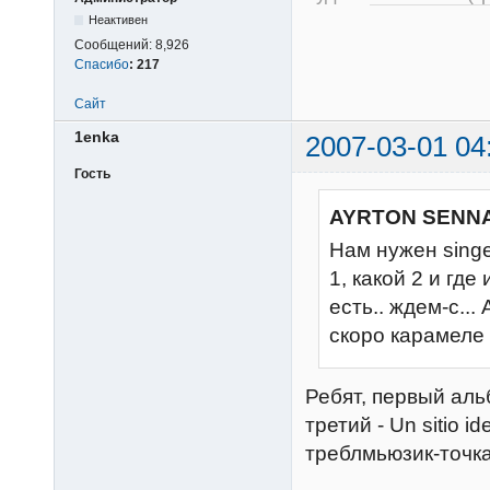
Неактивен
Сообщений:
8,926
Спасибо
:
217
Сайт
1enka
2007-03-01 04
Гость
AYRTON SENNA
Нам нужен singe
1, какой 2 и где
есть.. ждем-с...
скоро карамеле ш
Ребят, первый альб
третий - Un sitio i
треблмьюзик-точка