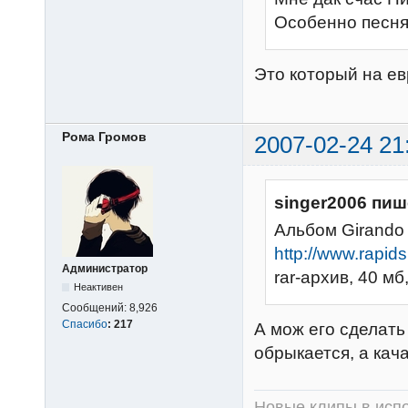
Особенно песня 
Это который на е
Рома Громов
2007-02-24 21
singer2006 пиш
Альбом Girando 
http://www.rapid
Администратор
rar-архив, 40 мб
Неактивен
Сообщений:
8,926
Спасибо
:
217
А мож его сделать
обрыкается, а кач
Новые клипы в испо