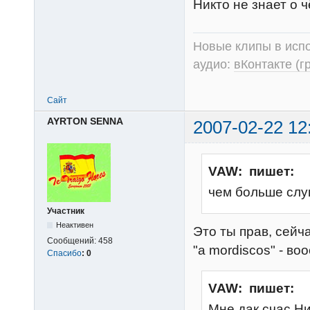
Никто не знает о ч
Новые клипы в испо
аудио:
вКонтакте (г
Сайт
AYRTON SENNA
2007-02-22 12
VAW: пишет:
чем больше слу
Участник
Неактивен
Это ты прав, сейча
Сообщений:
458
"a mordiscos" - во
Спасибо
:
0
VAW: пишет:
Мне дак счас Ни