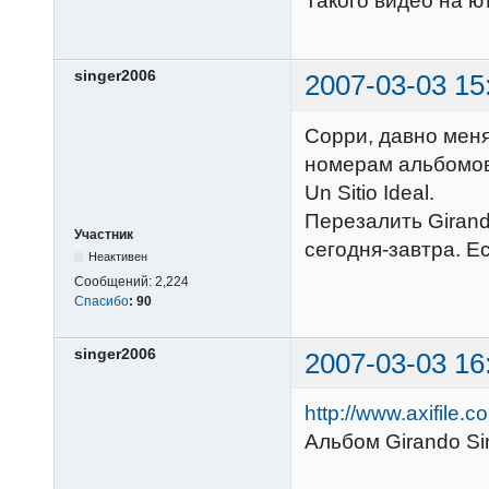
Такого видео на ют
singer2006
2007-03-03 15
Сорри, давно меня
номерам альбомов: 
Un Sitio Ideal.
Перезалить Girando
Участник
сегодня-завтра. Е
Неактивен
Сообщений:
2,224
Спасибо
:
90
singer2006
2007-03-03 16
http://www.axifile
Альбом Girando Sin