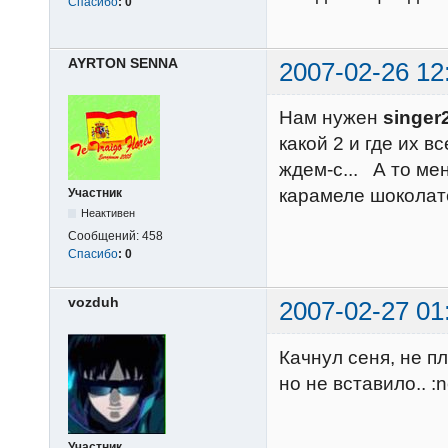
Спасибо
:
0
AYRTON SENNA
2007-02-26 12
Нам нужен
singer
какой 2 и где их вс
ждем-с... А то мен
карамеле шоколате.
Участник
Неактивен
Сообщений:
458
Спасибо
:
0
vozduh
2007-02-27 01
Качнул сеня, не пл
но не вставило.. :n
Участник