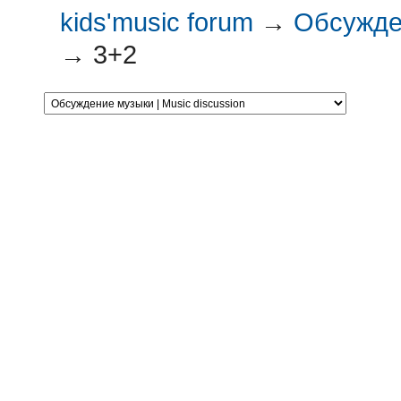
kids'music forum
→
Обсужден
→
3+2