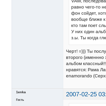
VAW, последовал
равно чего-то н
фон сойдет, хот
вообще ближе к 
кто там поет слы
У них один аль
з.ы. Ты когда г
Черт! =))) Ты пос
второго (именнно 
альбом классный!!
нравятся: Рама Ла
enamorando (Серхио
1enka
2007-02-25 03
Гость