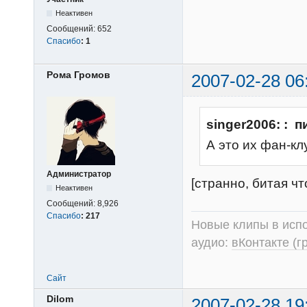
Неактивен
Сообщений:
652
Спасибо
:
1
Рома Громов
2007-02-28 06
singer2006: : п
А это их фан-кл
Администратор
[странно, битая чт
Неактивен
Сообщений:
8,926
Спасибо
:
217
Новые клипы в испо
аудио:
вКонтакте (г
Сайт
Dilom
2007-02-28 19