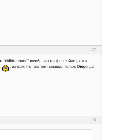
27
 "childrenband":)особо, так как фон сойдет, хотя
)
, из всех кто там поет слышал только
Diego
, да
28