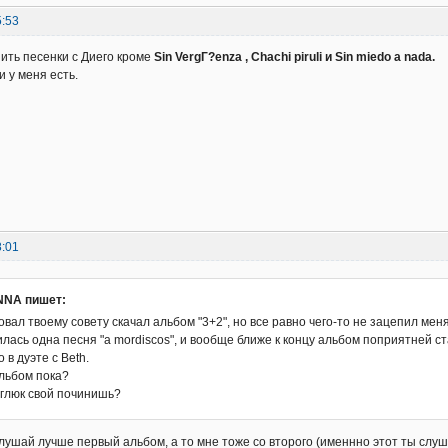
5:53
нить песенки с Диего кроме
Sin VergГ?enza , Chachi piruli и Sin miedo a nada.
и у меня есть.
8:01
NA пишет:
вал твоему совету скачал альбом "3+2", но все равно чего-то не зацепил меня 
лась одна песня "a mordiscos", и вообще ближе к концу альбом поприятней ста
о в дуэте с Beth.
альбом пока?
а глюк свой починишь?
ослушай лучше первый альбом, а то мне тоже со второго (именнно этот ты слуш