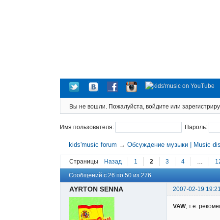
Вы не вошли.
Пожалуйста, войдите или зарегистриру
Имя пользователя:
Пароль:
kids'music forum
→
Обсуждение музыки | Music di
Страницы
Назад
1
2
3
4
…
1
Сообщений с 26 по 50 из 276
AYRTON SENNA
2007-02-19 19:2
VAW
, т.е. реком