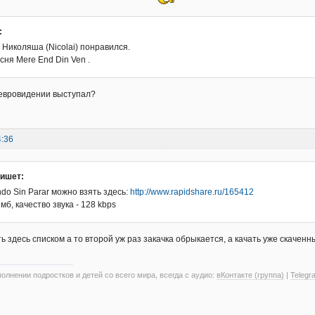
:
 Николяша (Nicolai) понравился.
ня Mere End Din Ven .
 евровидении выступал?
4:36
пишет:
do Sin Parar можно взять здесь:
http://www.rapidshare.ru/165412
 мб, качество звука - 128 kbps
ь здесь списком а то второй уж раз закачка обрыкается, а качать уже скаченн
олнении подростков и детей со всего мира, всегда с аудио:
вКонтакте (группа)
|
Telegr