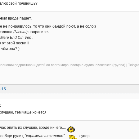
а глюк свой починишь?
вил вроде пашет.
е не понравилось, то что они бандой поют, а не соло;)
иколяша
(Nicolai)
понравился.
я
Mere End Din Ven
.
от этой песни!!!
 чём она?;)
олнении подростков и детей со всего мира, всегда с аудио:
вКонтакте (группа)
|
Telegr
6:15
:
слушаю, тем чаще хочется
час опять их слушаю, вроде ничего....
воообще рулит,
"карамеле шоколате"
супер