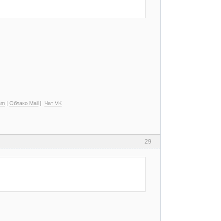
am
|
Облако Mail
|
Чат VK
29