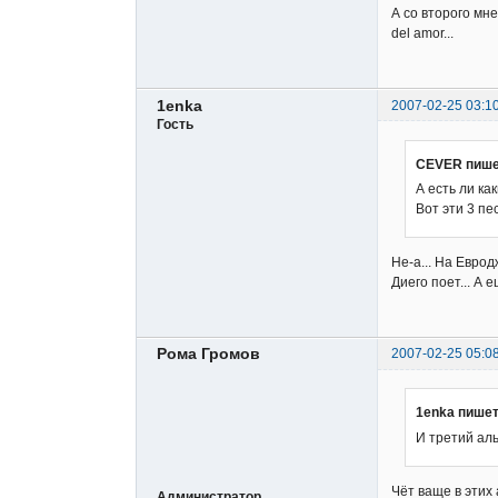
А со второго мне
del amor...
1enka
2007-02-25 03:1
Гость
CEVER пише
А есть ли как
Вот эти 3 пе
Не-а... На Евро
Диего поет... А е
Рома Громов
2007-02-25 05:0
1enka пишет
И третий аль
Чёт ваще в этих 
Администратор