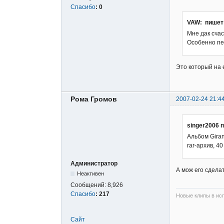
Спасибо
:
0
VAW: пишет
Мне дак счас
Особенно пес
Это который на
Рома Громов
2007-02-24 21:4
singer2006 
Альбом Giran
rar-архив, 40
Администратор
А мож его сделат
Неактивен
Сообщений:
8,926
Спасибо
:
217
Новые клипы в исп
Сайт