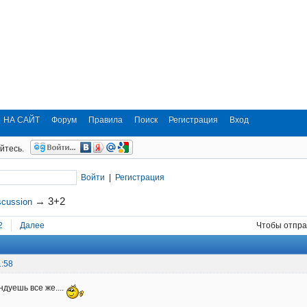
НА САЙТ
Форум
Правила
Поиск
Регистрация
Вход
йтесь.
Войти
|
Регистрация
→
3+2
scussion
2
Далее
Чтобы отпра
1:58
ендуешь все же....