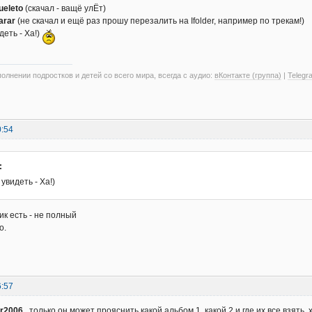
ueleto
(скачал - ващё улЁт)
arar
(не скачал и ещё раз прошу перезалить на Ifolder, например по трекам!)
деть - Ха!)
олнении подростков и детей со всего мира, всегда с аудио:
вКонтакте (группа)
|
Telegr
0:54
:
увидеть - Ха!)
ик есть - не полный
о.
6:57
er2006
, только он может прояснить какой альбом 1, какой 2 и где их все взять, х