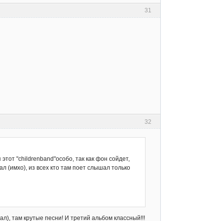
31
32
этот "childrenband"особо, так как фон сойдет,
л (имхо), из всех кто там поет слышал только
ал), там крутые песни! И третий альбом классный!!!