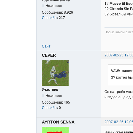
1?
Mueve El Esq
Неактивен
2?
Girando Sin P
Сообщений:
8,926
3? (хотел бы уви
Спасибо
:
217
Новые клипы в исп
Сайт
CEVER
2007-02-25 12:3
VAW: пишет
3? (хотел бы 
Участник
Он на требл мюз
Неактивен
и видео еще одн
Сообщений:
465
Спасибо
:
0
AYRTON SENNA
2007-02-26 12:0
Нам нужен
sing