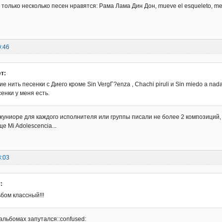
 только несколько песен нравятся: Рама Лама Дин Дон, mueve el esqueleto, me
0:46
т:
ие нить песенки с Диего кроме Sin VergГ?enza , Chachi piruli и Sin miedo a nada
сенки у меня есть.
джуниоре для каждого исполнителя или группы писали не более 2 композиций, н
ще Mi Adolescencia...
8:03
:
бом классный!!!
альбомах запутался::confused: