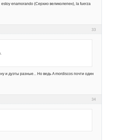
 estoy enamorando (Серхио великолепен), la fuerza
33
.
у и дуэты разные... Но ведь A mordiscos почти один
34