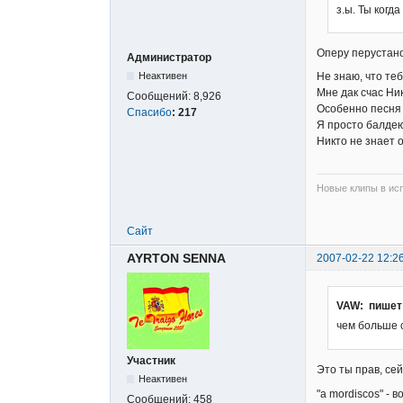
з.ы. Ты когд
Оперу перустано
Администратор
Не знаю, что теб
Неактивен
Мне дак счас Н
Сообщений:
8,926
Особенно песн
Спасибо
:
217
Я просто балдею 
Никто не знает о
Новые клипы в исп
Сайт
AYRTON SENNA
2007-02-22 12:2
VAW: пишет
чем больше 
Участник
Это ты прав, сей
Неактивен
"a mordiscos" - 
Сообщений:
458