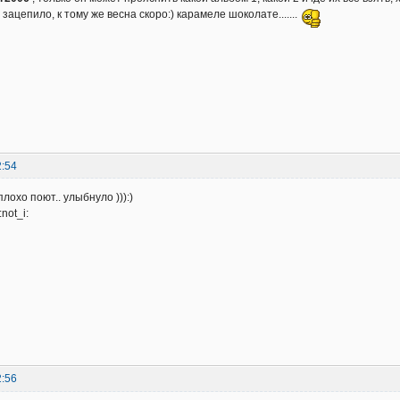
зацепило, к тому же весна скоро:) карамеле шоколате.......
2:54
плохо поют.. улыбнуло ))):)
not_i:
2:56