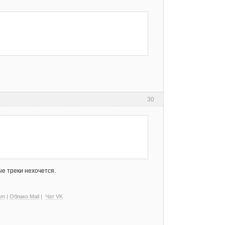
30
ые треки нехочется.
am
|
Облако Mail
|
Чат VK