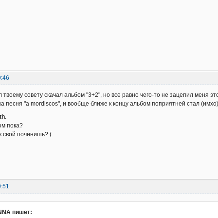
9:46
 твоему совету скачал альбом "3+2", но все равно чего-то не зацепил меня этот
а песня "a mordiscos", и вообще ближе к концу альбом поприятней стал (имхо
th
.
ом пока?
юк свой починишь?:(
9:51
NA пишет: