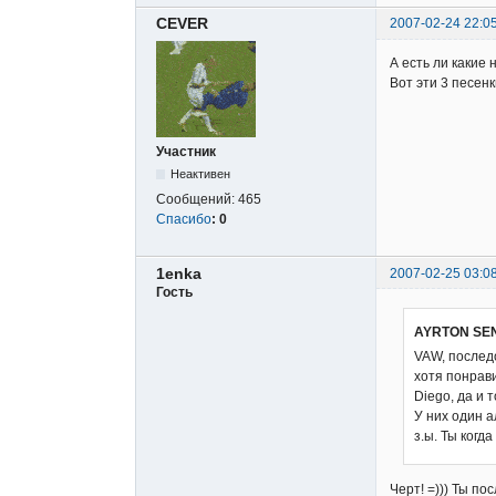
CEVER
2007-02-24 22:0
А есть ли какие 
Вот эти 3 песенк
Участник
Неактивен
Сообщений:
465
Спасибо
:
0
1enka
2007-02-25 03:0
Гость
AYRTON SEN
VAW, последо
хотя понрави
Diego, да и т
У них один 
з.ы. Ты когд
Черт! =))) Ты п