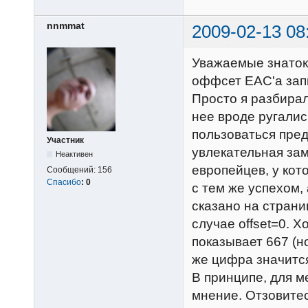
nnmmat
2009-02-13 08
Уважаемые знаток
оффсет EAC'а зап
Просто я разбирал
нее вроде ругались
пользоваться пред
Участник
увлекательная зам
Неактивен
европейцев, у кото
Сообщений:
156
Спасибо
:
0
с тем же успехом, а
сказано на страни
случае offset=0. 
показывает 667 (но
же цифра значится
В принципе, для м
мнение. Отзовитес