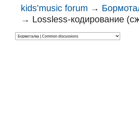
kids'music forum
→
Бормотал
→
Lossless-кодирование (сж