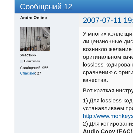
Сообщений 12
AndreiOnline
2007-07-11 19
У многих коллекц
лицензионные диск
возникло желание
Участник
оригинальном каче
Неактивен
lossless-кодирова
Сообщений:
955
сравнению с ориг
Спасибо
:
27
качества.
Вот краткая инстр
1) Для lossless-к
устанавливаем п
http://www.monkey
2) Для копировани
Audio Copy (EAC)