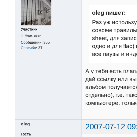
oleg пишет:
Раз уж использу
совсем правиль
Участник
Неактивен
sheet, для запи
Сообщений:
955
одно и для flac)
Спасибо
:
27
все паузы и ин
А у тебя есть плаг
дай ссылку или вы
альбом получаетс
отдельно), т.е. т
компьютере, тольк
oleg
2007-07-12 09
Гость