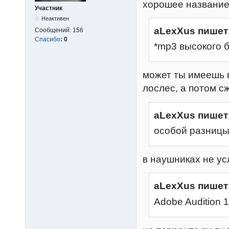
хорошее названи
Участник
Неактивен
aLexXus пишет
Сообщений:
156
Спасибо
:
0
*mp3 высокого 
может ты имеешь 
лослес, а потом с
aLexXus пишет
особой разницы
в наушниках не ус
aLexXus пишет
Adobe Audition 1