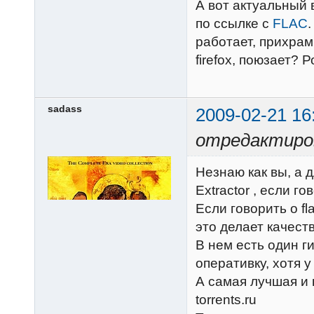
А вот актуальный 
по ссылке с
FLAC
.
работает, прихрам
firefox, поюзает? 
sadass
2009-02-21 16
отредактиров
Незнаю как вы, а 
Extractor , если г
Если говорить о fl
это делает качест
В нем есть один г
оперативку, хотя у
А самая лучшая и 
torrents.ru