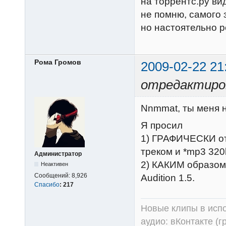
на торрентс.ру ви
не помню, самого з
но настоятельно р
Рома Громов
2009-02-22 21
отредактиров
Nnmmat, ты меня 
Я просил
1) ГРАФИЧЕСКИ от
треком и *mp3 320
Администратор
2) КАКИМ образом
Неактивен
Сообщений:
8,926
Audition 1.5.
Спасибо
:
217
Новые клипы в испо
аудио:
вКонтакте (г