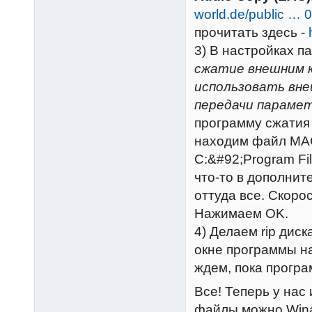
world.de/public … 0
прочитать здесь -
3) В настройках п
сжатие внешним 
использовать вн
передачи параме
программу сжатия 
находим файл MAC
C:&#92;Program Fi
что-то в дополнит
оттуда все. Скоро
Нажимаем OK.
4) Делаем rip дис
окне программы н
ждем, пока програ
Все! Теперь у нас
файлы можно Wina