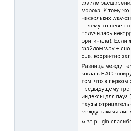
файле расширения 
морока. К тому же
нескольких wav-фа
почему-то неверно
получилась некорр
оригинала). Если
файлом wav + cue 
cue, корректно за
Разница между те
когда в EAC копир
том, что в первом
предыдущему трек
индексы для пауз 
паузы отрицатель
между такими диск
А за plugin спасиб