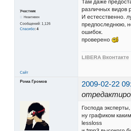
Там даже предост
различных видов р
Участник
И естесственно. 
Неактивен
предпоследнюю, но
Сообщений:
1,126
Спасибо
:
4
ошибок.
проверено
LIBERA Вконтакте
Сайт
Рома Громов
2009-02-22 09
отредактиров
Господа эксперты,
ну графиком каки
lessloss
и *mp3 высокого 