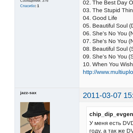
Сообщений:
376
02. The Best Day O
Спасибо
:
1
03. The Stupid Thin
04. Good Life
05. Beautiful Soul 
06. She's No You (
07. She's No You 
08. Beautiful Soul 
09. She's No You (
10. When You Wish
http://www.multiu
jazz-sax
2011-03-07 15
chip_dip_evgen
У меня есть DVD
году, а так же