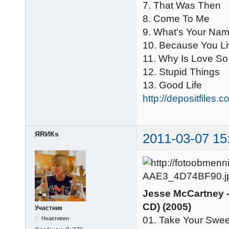
7. That Was Then
8. Come To Me
9. What's Your Na
10. Because You L
11. Why Is Love So
12. Stupid Things
13. Good Life
http://depositfiles.
ЯRИКs
2011-03-07 15
Jesse McCartney -
CD) (2005)
Участник
01. Take Your Swee
Неактивен