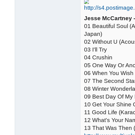
Jesse McCartney 
01 Beautiful Soul 
Japan)
02 Without U (Acou
03 I'll Try
04 Crushin
05 One Way Or Ano
06 When You Wish 
07 The Second Star
08 Winter Wonderl
09 Best Day Of My 
10 Get Your Shine 
11 Good Life (Kara
12 What's Your Nam
13 That Was Then (