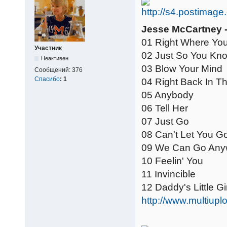
Jesse McCartney -
01 Right Where Yo
Участник
02 Just So You Kn
Неактивен
03 Blow Your Mind
Сообщений:
376
Спасибо
:
1
04 Right Back In T
05 Anybody
06 Tell Her
07 Just Go
08 Can't Let You G
09 We Can Go Any
10 Feelin' You
11 Invincible
12 Daddy's Little Gir
http://www.multi