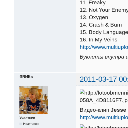
11. Freaky
12. Not Your Enem
13. Oxygen
14. Crash & Burn
15. Body Languag
16. In My Veins
http://www.multiu
Буклеты внутри а
ЯRИКs
2011-03-17 00
Видео-клип
Jesse 
http://www.multiu
Участник
Неактивен