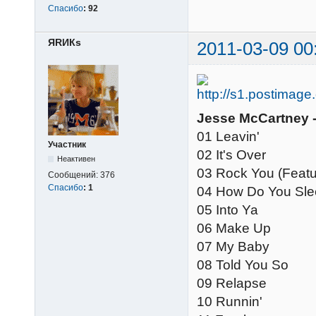
Спасибо
:
92
ЯRИКs
2011-03-09 00
Jesse McCartney -
01 Leavin'
Участник
02 It's Over
Неактивен
03 Rock You (Featu
Сообщений:
376
Спасибо
:
1
04 How Do You Sl
05 Into Ya
06 Make Up
07 My Baby
08 Told You So
09 Relapse
10 Runnin'