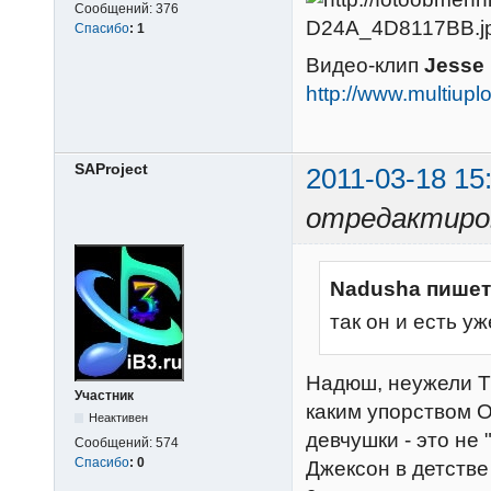
Сообщений:
376
Спасибо
:
1
Видео-клип
Jesse 
http://www.multiu
SAProject
2011-03-18 15
отредактиров
Nadusha пишет
так он и есть у
Надюш, неужели Т
Участник
каким упорством О
Неактивен
девчушки - это не 
Сообщений:
574
Спасибо
:
0
Джексон в детстве 