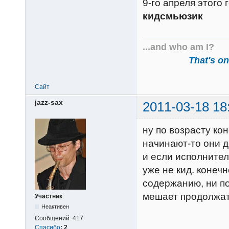
9-го апреля этого 
кидсмьюзик
...and who am I?
That's one
Сайт
jazz-sax
2011-03-18 18
ну по возрасту ко
начинают-то они д
и если исполнител
уже не кид. конеч
содержанию, ни по
мешает продолжать
Участник
Неактивен
Сообщений:
417
Спасибо
:
2