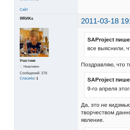
Сайт
ЯRИКs
2011-03-18 19
SAProject пише
все выяснили, ч
Участник
Поздравляю, что т
Неактивен
Сообщений:
376
Спасибо
:
1
SAProject пише
9-го апреля это
Да, это не кидзмью
творчеством данн
явление.