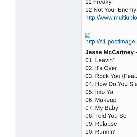
11 Freaky
12 Not Your Enemy
http://www.multi
Jesse McCartney -
01. Leavin'
02. It's Over
03. Rock You (Feat.
04. How Do You Sle
05. Into Ya
06. Makeup
07. My Baby
08. Told You So
09. Relapse
10. Runnin'