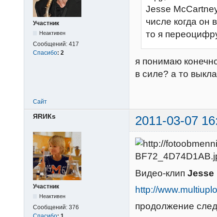
Jesse McCartney
числе когда он в
Участник
то я переоцифр
Неактивен
Сообщений:
417
Спасибо
:
2
я понимаю конечно
в силе? а то выкл
Сайт
ЯRИКs
2011-03-07 16
Видео-клип
Jesse 
Участник
http://www.multi
Неактивен
продолжение следу
Сообщений:
376
Спасибо
:
1