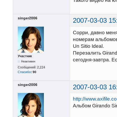
Такого видео на ют
singer2006
2007-03-03 15
Сорри, давно меня
номерам альбомов: 
Un Sitio Ideal.
Перезалить Girando
Участник
сегодня-завтра. Е
Неактивен
Сообщений:
2,224
Спасибо
:
90
singer2006
2007-03-03 16
http://www.axifile
Альбом Girando Sin