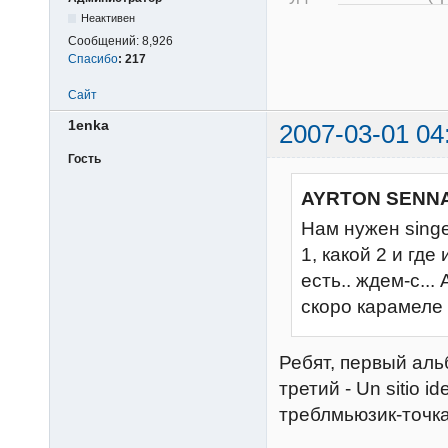
Неактивен
Сообщений:
8,926
Спасибо
:
217
Сайт
1enka
2007-03-01 04
Гость
AYRTON SENNA
Нам нужен singe
1, какой 2 и где
есть.. ждем-с...
скоро карамеле ш
Ребят, первый альб
третий - Un sitio i
треблмьюзик-точка