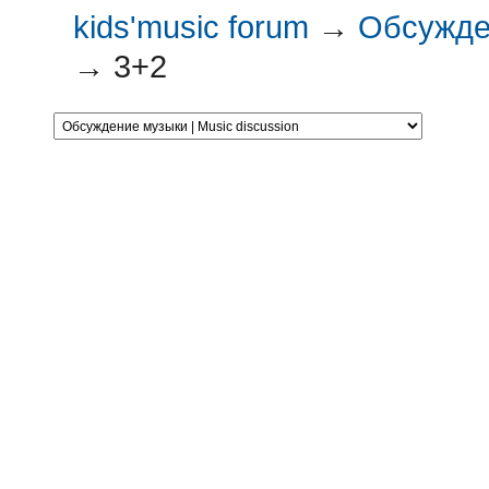
kids'music forum
→
Обсужден
→
3+2