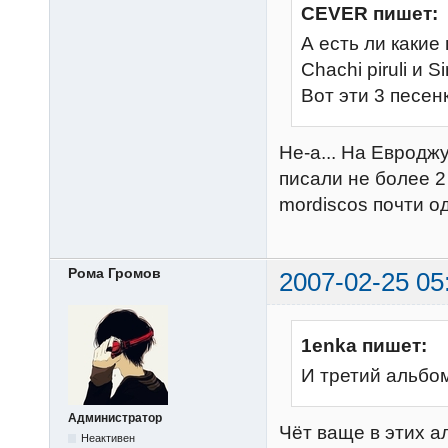
CEVER пишет:
А есть ли какие
Chachi piruli и S
Вот эти 3 песен
Не-а... На Евродж
писали не более 2
mordiscos почти од
Рома Громов
2007-02-25 05
1enka пишет:
И третий альбом
Администратор
Чёт ваще в этих а
Неактивен