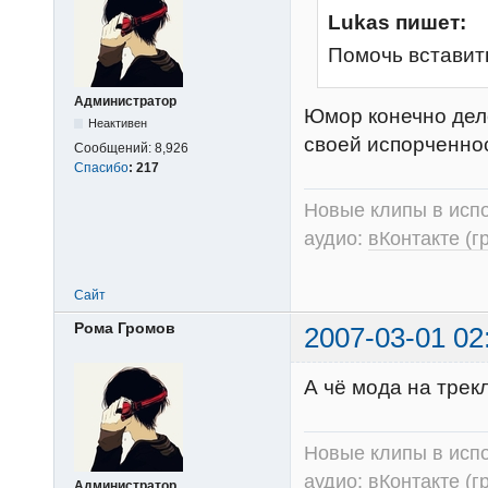
Lukas пишет:
Помочь вставит
Администратор
Юмор конечно дел
Неактивен
своей испорченнос
Сообщений:
8,926
Спасибо
:
217
Новые клипы в испо
аудио:
вКонтакте (г
Сайт
Рома Громов
2007-03-01 02
А чё мода на трек
Новые клипы в испо
аудио:
вКонтакте (г
Администратор