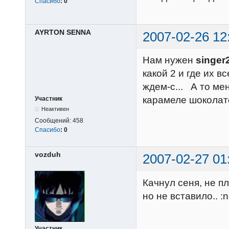
Спасибо
:
0
AYRTON SENNA
2007-02-26 12
Нам нужен
singer
какой 2 и где их вс
ждем-с... А то мен
карамеле шоколате.
Участник
Неактивен
Сообщений:
458
Спасибо
:
0
vozduh
2007-02-27 01
Качнул сеня, не пл
но не вставило.. :n
Участник