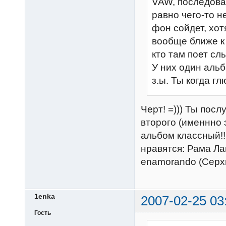
VAW, последовал
равно чего-то н
фон сойдет, хот
вообще ближе к 
кто там поет слы
У них один аль
з.ы. Ты когда г
Черт! =))) Ты пос
второго (именнно 
альбом классный!!
нравятся: Рама Ла
enamorando (Серхио
1enka
2007-02-25 03
Гость