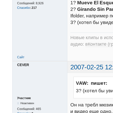
1?
Mueve El Esque
Сообщений:
8,926
Спасибо
:
217
2?
Girando Sin Pa
Ifolder, например п
3? (хотел бы увиде
Новые клипы в испо
аудио:
вКонтакте (г
Сайт
CEVER
2007-02-25 12
VAW: пишет:
3? (хотел бы уви
Участник
Неактивен
Он на требл мюзик
Сообщений:
465
и видео еще одно.