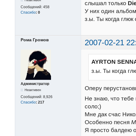
Неактивен
слышал только
Di
Сообщений:
458
У них один альбом
Спасибо
:
0
з.ы. Ты когда глюк
Рома Громов
2007-02-21 22
AYRTON SENNA
з.ы. Ты когда г
Администратор
Оперу перустанов
Неактивен
Сообщений:
8,926
Не знаю, что тебе 
Спасибо
:
217
соло;)
Мне дак счас Ник
Особенно песня
M
Я просто балдею от