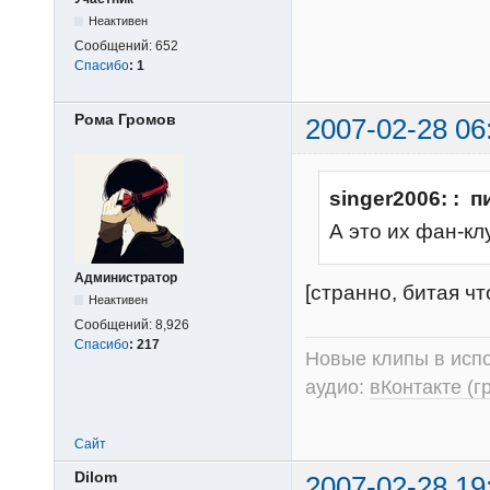
Неактивен
Сообщений:
652
Спасибо
:
1
Рома Громов
2007-02-28 06
singer2006: : п
А это их фан-кл
Администратор
[странно, битая чт
Неактивен
Сообщений:
8,926
Спасибо
:
217
Новые клипы в испо
аудио:
вКонтакте (г
Сайт
Dilom
2007-02-28 19