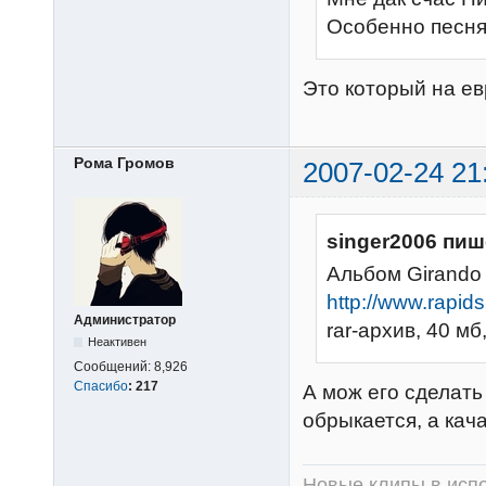
Особенно песня 
Это который на е
Рома Громов
2007-02-24 21
singer2006 пиш
Альбом Girando 
http://www.rapid
Администратор
rar-архив, 40 мб
Неактивен
Сообщений:
8,926
Спасибо
:
217
А мож его сделать
обрыкается, а кач
Новые клипы в испо