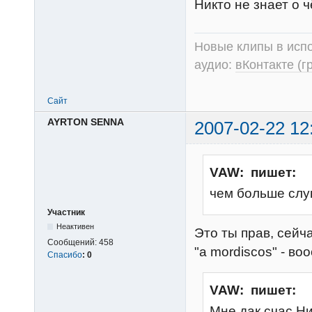
Никто не знает о ч
Новые клипы в испо
аудио:
вКонтакте (г
Сайт
AYRTON SENNA
2007-02-22 12
VAW: пишет:
чем больше слу
Участник
Неактивен
Это ты прав, сейча
Сообщений:
458
"a mordiscos" - во
Спасибо
:
0
VAW: пишет:
Мне дак счас Ни