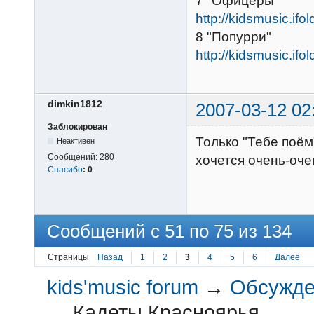
7 "Офицеры"
http://kidsmusic.ifo
8 "Попурри"
http://kidsmusic.ifo
dimkin1812
2007-03-12 02
Заблокирован
Только "Тебе поём"
Неактивен
Сообщений:
280
хочется очень-оче
Спасибо
:
0
Сообщений с 51 по 75 из 134
Страницы
Назад
1
2
3
4
5
6
Далее
kids'music forum
→
Обсужден
→
Кадеты Красноярья