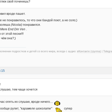
а глюк свой починишь?
вил вроде пашет.
е не понравилось, то что они бандой поют, а не соло;)
иколяша
(Nicolai)
понравился.
я
Mere End Din Ven
.
от этой песни!!!
 чём она?;)
олнении подростков и детей со всего мира, всегда с аудио:
вКонтакте (группа)
|
Telegr
6:15
:
слушаю, тем чаще хочется
час опять их слушаю, вроде ничего....
воообще рулит,
"карамеле шоколате"
супер