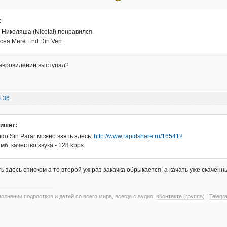
:
 Николяша (Nicolai) понравился.
ня Mere End Din Ven .
 евровидении выступал?
4:36
пишет:
do Sin Parar можно взять здесь:
http://www.rapidshare.ru/165412
 мб, качество звука - 128 kbps
ь здесь списком а то второй уж раз закачка обрыкается, а качать уже скаченн
олнении подростков и детей со всего мира, всегда с аудио:
вКонтакте (группа)
|
Telegr