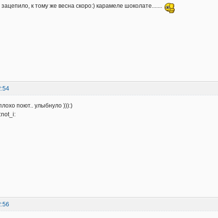
зацепило, к тому же весна скоро:) карамеле шоколате.......
2:54
плохо поют.. улыбнуло ))):)
not_i:
2:56