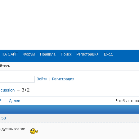
НА САЙТ
Форум
Правила
Поиск
Регистрация
Вход
йтесь.
Войти
|
Регистрация
→
3+2
scussion
2
Далее
Чтобы отпра
1:58
ендуешь все же....