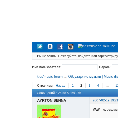
Вы не вошли.
Пожалуйста, войдите или зарегистриру
Имя пользователя:
Пароль:
kids'music forum
→
Обсуждение музыки | Music di
Страницы
Назад
1
2
3
4
…
1
Сообщений с 26 по 50 из 276
AYRTON SENNA
2007-02-19 19:2
VAW
, т.е. реком