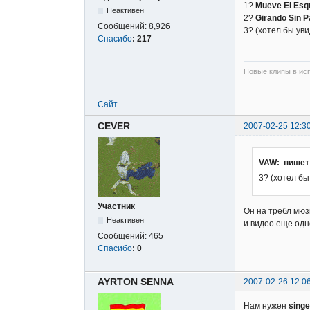
1?
Mueve El Esq
Неактивен
2?
Girando Sin P
Сообщений:
8,926
3? (хотел бы уви
Спасибо
:
217
Новые клипы в исп
Сайт
CEVER
2007-02-25 12:3
VAW: пишет
3? (хотел бы 
Участник
Он на требл мюз
Неактивен
и видео еще одн
Сообщений:
465
Спасибо
:
0
AYRTON SENNA
2007-02-26 12:0
Нам нужен
sing