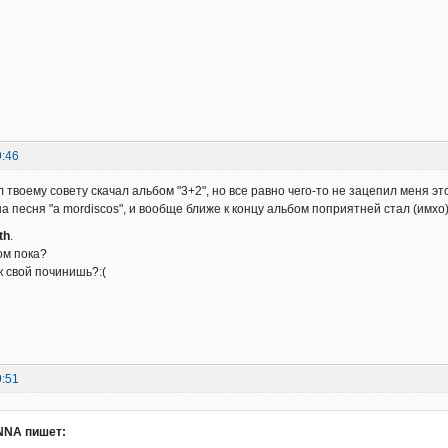
9:46
 твоему совету скачал альбом "3+2", но все равно чего-то не зацепил меня этот
а песня "a mordiscos", и вообще ближе к концу альбом поприятней стал (имхо
th
.
ом пока?
юк свой починишь?:(
9:51
NA пишет: