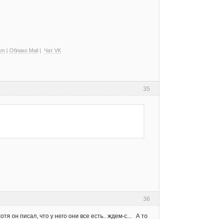
am
|
Облако Mail
|
Чат VK
35
36
отя он писал, что у него они все есть.. ждем-с... А то