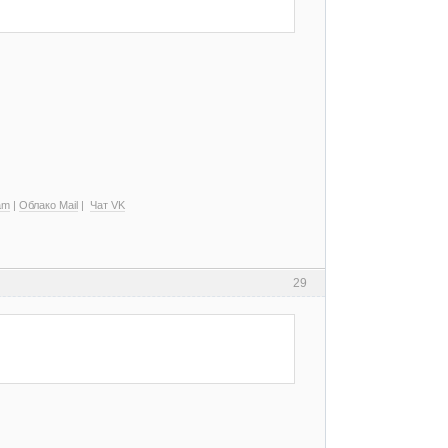
am
|
Облако Mail
|
Чат VK
29