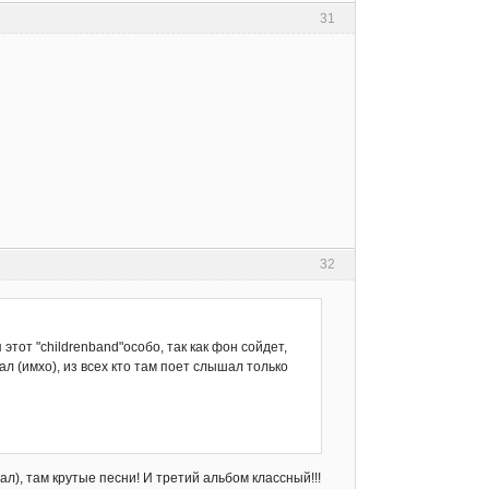
31
32
этот "childrenband"особо, так как фон сойдет,
л (имхо), из всех кто там поет слышал только
ал), там крутые песни! И третий альбом классный!!!