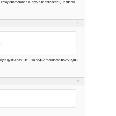
 estoy enamorando (Серхио великолепен), la fuerza
33
.
у и дуэты разные... Но ведь A mordiscos почти один
34