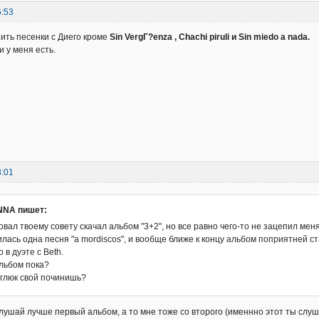
5:53
нить песенки с Диего кроме
Sin VergГ?enza , Chachi piruli и Sin miedo a nada.
и у меня есть.
8:01
NA пишет:
вал твоему совету скачал альбом "3+2", но все равно чего-то не зацепил меня 
лась одна песня "a mordiscos", и вообще ближе к концу альбом поприятней ста
о в дуэте с Beth.
альбом пока?
а глюк свой починишь?
ослушай лучше первый альбом, а то мне тоже со второго (именнно этот ты слуш