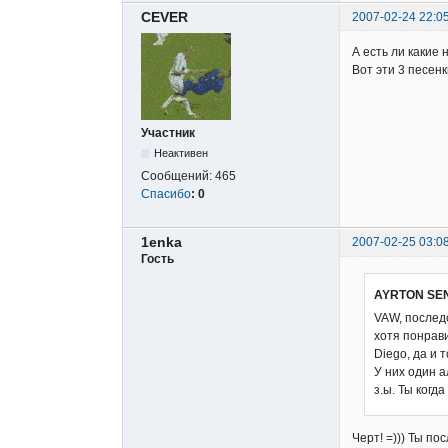
CEVER
2007-02-24 22:0
А есть ли какие 
Вот эти 3 песенк
Участник
Неактивен
Сообщений:
465
Спасибо
:
0
1enka
2007-02-25 03:0
Гость
AYRTON SEN
VAW, последо
хотя понрави
Diego, да и т
У них один 
з.ы. Ты когд
Черт! =))) Ты п