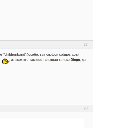
27
 "childrenband":)особо, так как фон сойдет, хотя
)
, из всех кто там поет слышал только
Diego
, да
28