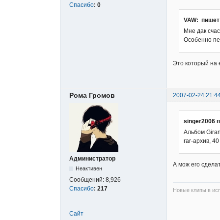
Спасибо
:
0
VAW: пишет
Мне дак счас
Особенно пес
Это который на
Рома Громов
2007-02-24 21:4
singer2006 
Альбом Giran
rar-архив, 40
Администратор
А мож его сделат
Неактивен
Сообщений:
8,926
Спасибо
:
217
Новые клипы в исп
Сайт