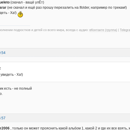
ueleto
(скачал - ващё улЁт)
arar
(не скачал и ещё раз прошу перезалить на Ifolder, например по трекам!)
деть - Ха!)
олнении подростков и детей со всего мира, всегда с аудио:
вКонтакте (группа)
|
Telegr
0:54
:
увидеть - Ха!)
ик есть - не полный
о.
6:57
er2006
, только он может прояснить какой альбом 1, какой 2 и где их все взять, х