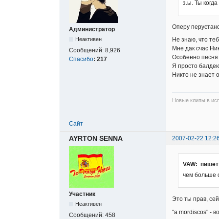
з.ы. Ты когд
Оперу перустано
Администратор
Не знаю, что теб
Неактивен
Мне дак счас Н
Сообщений:
8,926
Особенно песн
Спасибо
:
217
Я просто балдею 
Никто не знает о
Новые клипы в исп
Сайт
AYRTON SENNA
2007-02-22 12:2
VAW: пишет
чем больше 
Участник
Это ты прав, сей
Неактивен
"a mordiscos" - 
Сообщений:
458