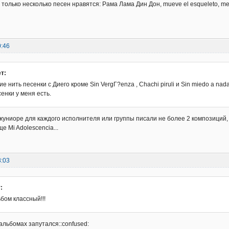
 только несколько песен нравятся: Рама Лама Дин Дон, mueve el esqueleto, me
0:46
т:
ие нить песенки с Диего кроме Sin VergГ?enza , Chachi piruli и Sin miedo a nada
сенки у меня есть.
джуниоре для каждого исполнителя или группы писали не более 2 композиций, н
ще Mi Adolescencia...
8:03
:
бом классный!!!
альбомах запутался::confused: