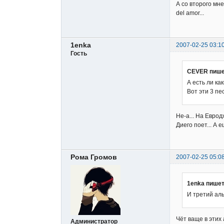
А со второго мне
del amor...
1enka
2007-02-25 03:1
Гость
CEVER пише
А есть ли как
Вот эти 3 пе
Не-а... На Евро
Диего поет... А е
Рома Громов
2007-02-25 05:0
1enka пишет
И третий аль
Чёт ваще в этих 
Администратор