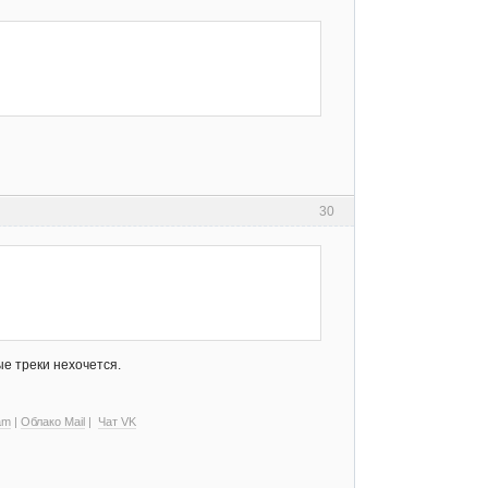
30
ые треки нехочется.
am
|
Облако Mail
|
Чат VK