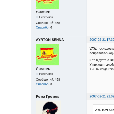
Участник
Неактивен
Сообщений:
458
Спасибо
:
0
AYRTON SENNA
2007-02-21 17:3
VAW
, последовал
понравилась одн
и то в дуэте с
Be
У них один альб
Участник
з.ы. Ты когда гл
Неактивен
Сообщений:
458
Спасибо
:
0
Рома Громов
2007-02-21 22:0
AYRTON SEN