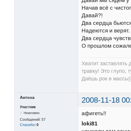
Давай мы сядем у 
Начав всё с чистог
Давай?!
Два сердца бьются
Надеются и верят.
Два сердца чувств
О прошлом сожале
Хватит заставлять д
травку! Это глупо, 
Даёшь рок в массы))
Антоха
2008-11-18 00
Участник
афигеть!!
Неактивен
Сообщений:
57
loki81
Спасибо
:
0