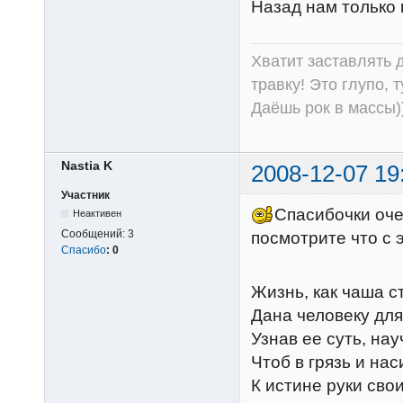
Назад нам только 
Хватит заставлять д
травку! Это глупо, 
Даёшь рок в массы))
Nastia K
2008-12-07 19
Участник
Спасибочки очен
Неактивен
Сообщений:
3
посмотрите что с
Спасибо
:
0
Жизнь, как чаша с
Дана человеку для
Узнав ее суть, на
Чтоб в грязь и нас
К истине руки свои