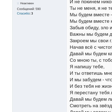
И не покинем нико
Неактивен
Ты не меня, я не т
Сообщений:
590
Спасибо
:
3
Мы будем вместе –
Мы будем вместе 
Забыв обиду, зло и
Важны мы будем др
Закроем мы свои г
Начав всё с чистог
Давай мы будем ка
Со мною ты, с тоб
Я напишу тебе,
И ты ответишь мне
И мы забудем - что
И без тебя не жизн
Я перестану тебя л
Давай мы будем л
Смотреть на звёзд