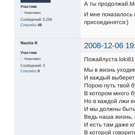
А ты продолжай.Мо
Участник
Неактивен
И мне показалось
Сообщений:
5,256
присоединятся:)
Спасибо
:
48
Nastia K
2008-12-06 19
Участник
Пожайлуста loki81
Неактивен
Сообщений:
3
Мы в жизнь уходим
Спасибо
:
0
И каждый выберет 
Порою путь твой б
В котором много б
Но в каждой лжи е
И мы должны быть
Ведь наша жизнь, 
И есть там даже к
В которой говорит