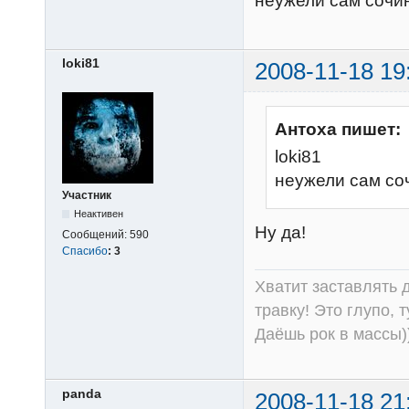
неужели сам сочи
loki81
2008-11-18 19
Антоха пишет:
loki81
неужели сам с
Участник
Неактивен
Ну да!
Сообщений:
590
Спасибо
:
3
Хватит заставлять д
травку! Это глупо, 
Даёшь рок в массы))
panda
2008-11-18 21