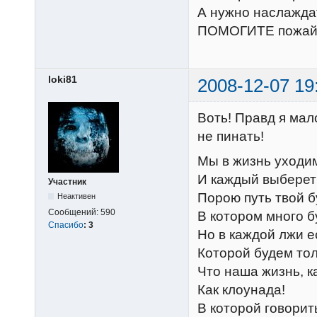
А нужно наслажда
ПОМОГИТЕ пожайлу
loki81
2008-12-07 19
Воть! Правд я мал
не пинать!
Мы в жизнь уходим
И каждый выберет 
Участник
Порою путь твой б
Неактивен
Сообщений:
590
В котором много б
Спасибо
:
3
Но в каждой лжи е
Которой будем тол
Что наша жизнь, к
Как клоунада!
В которой говорит