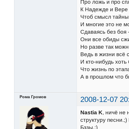
Про ложь и про сп
К Надежде и Вере
Чтоб смысл тайны 
И многие это не мо
Сдаваясь без боя 
Они все обиды сжи
Но разве так мож
Ведь в жизни всё 
И кто-нибудь хоть
Что жизнь по этап
А в прошлом что б
Рома Громов
2008-12-07 20
Nastia K
, ничё не
структуру песни.;)
Бззы.:)