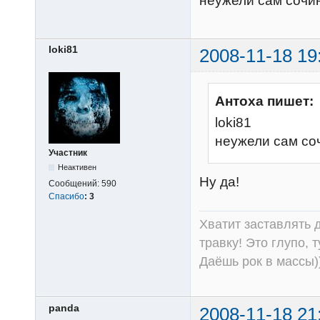
неужели сам сочи
loki81
2008-11-18 19
Антоха пишет:
loki81
неужели сам с
Участник
Неактивен
Ну да!
Сообщений:
590
Спасибо
:
3
Хватит заставлять д
травку! Это глупо, 
Даёшь рок в массы))
panda
2008-11-18 21