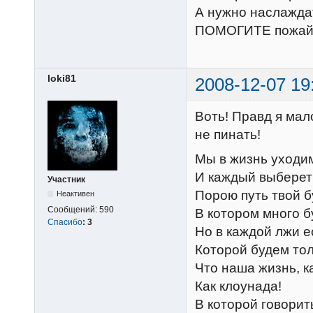
А нужно наслажда
ПОМОГИТЕ пожайлу
loki81
2008-12-07 19
Воть! Правд я мал
не пинать!
Мы в жизнь уходим
И каждый выберет 
Участник
Порою путь твой б
Неактивен
Сообщений:
590
В котором много б
Спасибо
:
3
Но в каждой лжи е
Которой будем тол
Что наша жизнь, к
Как клоунада!
В которой говорит