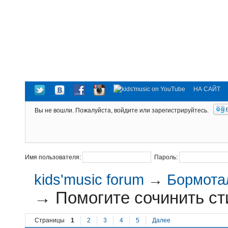
НА САЙТ
Вы не вошли.
Пожалуйста, войдите или зарегистрируйтесь.
Имя пользователя:
Пароль:
kids'music forum
→
Бормотал
→
Помогите сочинить сти
Страницы
1
2
3
4
5
Далее