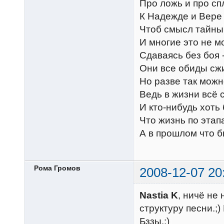
Про ложь и про сп
К Надежде и Вере
Чтоб смысл тайны 
И многие это не мо
Сдаваясь без боя 
Они все обиды сжи
Но разве так мож
Ведь в жизни всё 
И кто-нибудь хоть
Что жизнь по этап
А в прошлом что б
Рома Громов
2008-12-07 20
Nastia K
, ничё не
структуру песни.;)
Бззы.:)