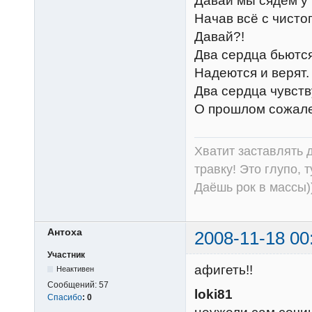
Давай мы сядем у 
Начав всё с чистог
Давай?!
Два сердца бьются
Надеются и верят.
Два сердца чувств
О прошлом сожале
Хватит заставлять д
травку! Это глупо, 
Даёшь рок в массы))
Антоха
2008-11-18 00
Участник
афигеть!!
Неактивен
Сообщений:
57
loki81
Спасибо
:
0