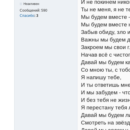
И не покинем нико
Неактивен
Ты не меня, я не т
Сообщений:
590
Спасибо
:
3
Мы будем вместе –
Мы будем вместе 
Забыв обиду, зло и
Важны мы будем др
Закроем мы свои г
Начав всё с чистог
Давай мы будем ка
Со мною ты, с тоб
Я напишу тебе,
И ты ответишь мне
И мы забудем - что
И без тебя не жизн
Я перестану тебя л
Давай мы будем л
Смотреть на звёзд