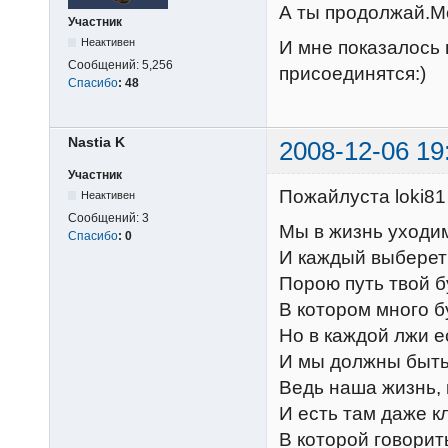
А ты продолжай.Мо
Участник
Неактивен
И мне показалось
Сообщений:
5,256
присоединятся:)
Спасибо
:
48
Nastia K
2008-12-06 19
Участник
Пожайлуста loki81
Неактивен
Сообщений:
3
Мы в жизнь уходим
Спасибо
:
0
И каждый выберет 
Порою путь твой б
В котором много б
Но в каждой лжи е
И мы должны быть
Ведь наша жизнь, 
И есть там даже к
В которой говорит