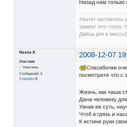
Назад нам только 
Хватит заставлять д
травку! Это глупо, 
Даёшь рок в массы))
Nastia K
2008-12-07 19
Участник
Спасибочки очен
Неактивен
Сообщений:
3
посмотрите что с
Спасибо
:
0
Жизнь, как чаша с
Дана человеку для
Узнав ее суть, на
Чтоб в грязь и нас
К истине руки свои