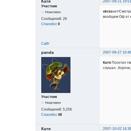
Катя
2007-09-21 19:5
Участник
okras
нет!Смотри
Неактивен
вообщем Оф от к
Сообщений:
26
Спасибо
:
0
Сайт
panda
2007-09-27 10:4
Катя
Посетил тво
слушал...Короче,у
Участник
Неактивен
Сообщений:
5,256
Спасибо
:
48
Катя
2007-10-02 16:3