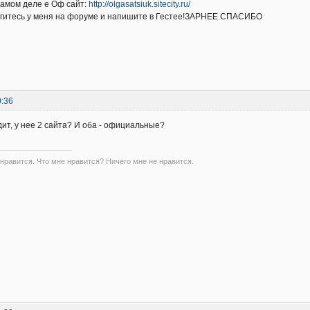
самом деле е Оф сайт:
http://olgasatsiuk.sitecity.ru/
регитесь у меня на форуме и напишите в Гестее!ЗАРНЕЕ СПАСИБО
0:36
дит, у нее 2 сайта? И оба - официальные?
 нравится. Что мне нравится? Ничего мне не нравится.