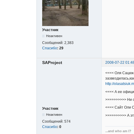
Участник
Неактивен
Сообщений:
2,383
Спасибо
:
29
SAProject
2008-07-22 01:4
<<<< Оля Сацюк-
зазвездилась,к
http://olasatsiuk.
<<<< А ее офици
>>>>>>>>>> Ни 
<<<< Сайт Оли 
Участник
Неактивен
>>>>>>>>>> А эт
Сообщений:
574
Спасибо
:
0
...and who am I?