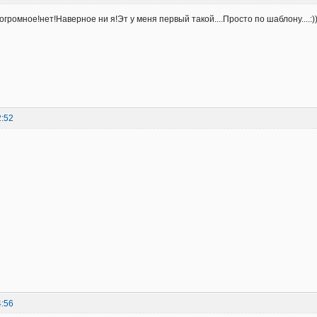
громное!нет!Наверное ни я!Эт у меня первый такой....Просто по шаблону....:))
2:52
4:56