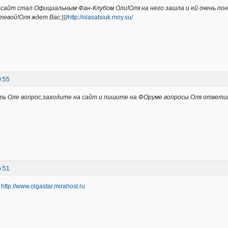
й сайт стал Официальным Фан-Клубом Оли!Оля на него зашла и ей очень п
евой!Оля ждет Вас:)))
http://olasatsiuk.moy.su/
0:55
ть Оле вопрос,заходите на сайт и пишите на ФОруме вопросы.Оля ответи
6:51
к
http://www.olgastar.mirahost.ru