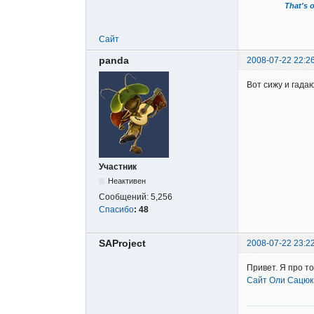
That's o
Сайт
panda
2008-07-22 22:2
Вот сижу и гада
Участник
Неактивен
Сообщений:
5,256
Спасибо
:
48
SAProject
2008-07-22 23:2
Привет. Я про т
Сайт Оли Сацюк ( [