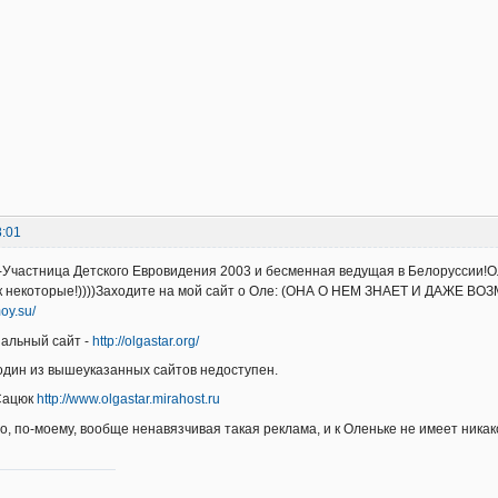
8:01
Участница Детского Евровидения 2003 и бесменная ведущая в Белоруссии!О
ак некоторые!))))Заходите на мой сайт о Оле: (ОНА О НЕМ ЗНАЕТ И ДАЖЕ В
moy.su/
альный сайт -
http://olgastar.org/
один из вышеуказанных сайтов недоступен.
Сацюк
http://www.olgastar.mirahost.ru
о, по-моему, вообще ненавязчивая такая реклама, и к Оленьке не имеет ника