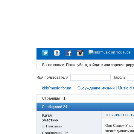
Вы не вошли.
Пожалуйста, войдите или зарегистриру
Имя пользователя:
Пароль:
kids'music forum
→
Обсуждение музыки | Music di
Страницы
1
Сообщений 24
Катя
2007-09-21 08:1
Участник
Оля Сацюк-Участ
Неактивен
зазвездилась,ка
Сообщений:
26