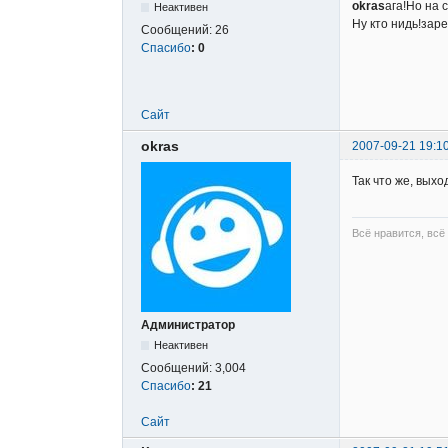
okras
ага!Но на 
Неактивен
Ну кто нидь!за
Сообщений:
26
Спасибо
:
0
Сайт
okras
2007-09-21 19:1
Так что же, выхо
Всё нравится, всё
Администратор
Неактивен
Сообщений:
3,004
Спасибо
:
21
Сайт