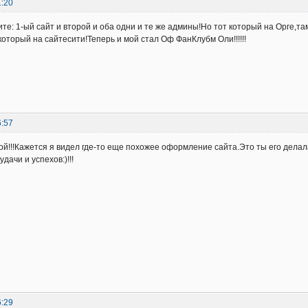
1:20
те: 1-ый сайт и второй и оба одни и те же админы!Но тот который на Орге,та
оторый на сайтесити!Теперь и мой стал Оф ФанКлубм Оли!!!!!!
6:57
й!!!Кажется я видел где-то еще похожее оформление сайта.Это ты его делал
дачи и успехов:)!!!
6:29