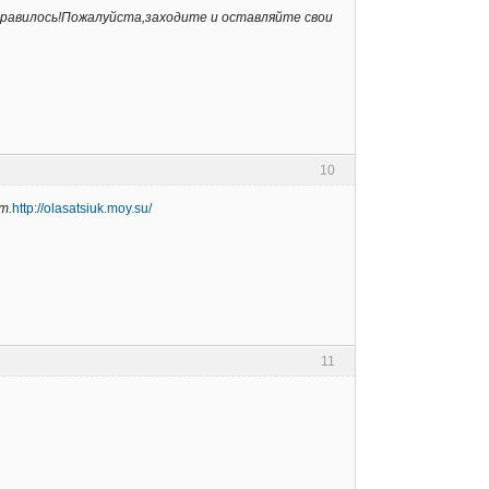
онравилось!Пожалуйста,заходите и оставляйте свои
10
т.
http://olasatsiuk.moy.su/
11