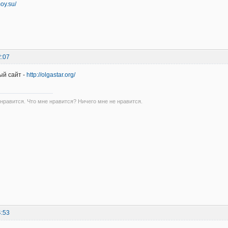
moy.su/
2:07
ый сайт -
http://olgastar.org/
 нравится. Что мне нравится? Ничего мне не нравится.
4:53