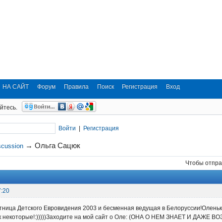
НА САЙТ
Форум
Правила
Поиск
Регистрация
Вход
йтесь.
Войти
|
Регистрация
→
Ольга Сацюк
scussion
Чтобы отпра
7:20
ница Детского Евровидения 2003 и бесменная ведущая в Белоруссии!Оленьк
к некоторые!:)))))Заходите на мой сайт о Оле: (ОНА О НЕМ ЗНАЕТ И ДАЖЕ 