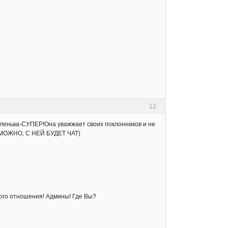
12
ленька-СУПЕР!Она уважжает своих поклонников и не
ОЗМОЖНО, С НЕЙ БУДЕТ ЧАТ)
кого отношения! Админы! Где Вы?