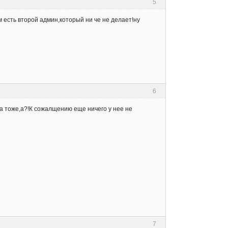
5
м есть второй админ,который ни че не делает!ну
6
а тоже,а?!К сожалщению еще ничего у нее не
7