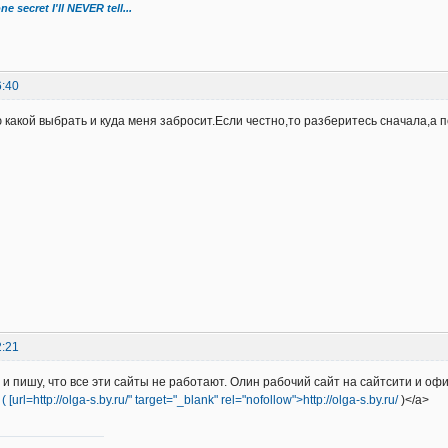
ne secret I'll NEVER tell...
6:40
ю какой выбрать и куда меня забросит.Если честно,то разберитесь сначала,а п
2:21
о и пишу, что все эти сайты не работают. Олин рабочий сайт на сайтсити и о
url=http://olga-s.by.ru/" target="_blank" rel="nofollow">http://olga-s.by.ru/
)</a>