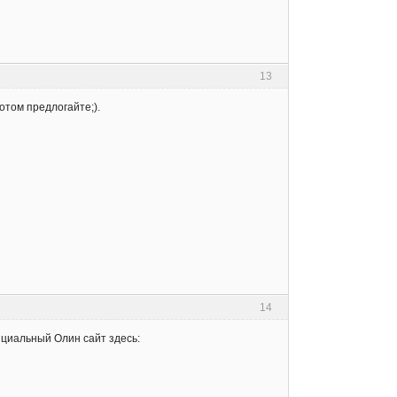
13
отом предлогайте;).
14
фициальный Олин сайт здесь: