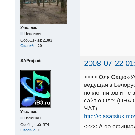
Участник
Неактивен
Сообщений:
2,383
Спасибо
:
29
SAProject
2008-07-22 01
<<<< Оля Сацюк-У
ведущая в Белору
поклонников и не 
сайт о Оле: (ОН
ЧАТ)
Участник
http://olasatsiuk.mo
Неактивен
Сообщений:
574
<<<< А ее официа
Спасибо
:
0