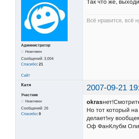
Так что же, выход
Всё нравится, всё 
Администратор
Неактивен
Сообщений:
3,004
Спасибо
:
21
Сайт
Катя
2007-09-21 19
Участник
okras
нет!Смотрите
Неактивен
Сообщений:
26
Но тот который на
Спасибо
:
0
делает!ну вообщем
Оф ФанКлубм Оли!!