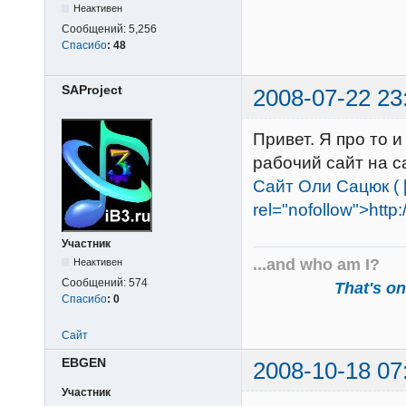
Неактивен
Сообщений:
5,256
Спасибо
:
48
SAProject
2008-07-22 23
Привет. Я про то и
рабочий сайт на с
Сайт Оли Сацюк ( [u
rel="nofollow">http:/
Участник
...and who am I?
Неактивен
Сообщений:
574
That's one
Спасибо
:
0
Сайт
EВGEN
2008-10-18 07
Участник