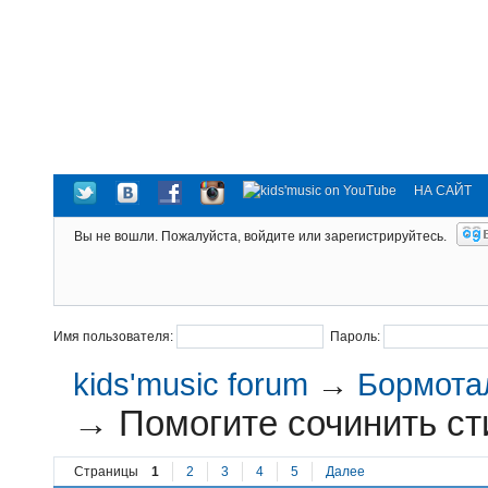
НА САЙТ
Вы не вошли.
Пожалуйста, войдите или зарегистрируйтесь.
Имя пользователя:
Пароль:
kids'music forum
→
Бормотал
→
Помогите сочинить сти
Страницы
1
2
3
4
5
Далее