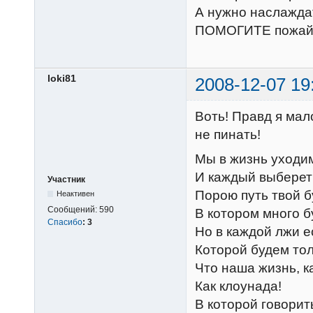
А нужно наслажда
ПОМОГИТЕ пожайлу
loki81
2008-12-07 19
Воть! Правд я мал
не пинать!
Мы в жизнь уходим
И каждый выберет 
Участник
Порою путь твой б
Неактивен
Сообщений:
590
В котором много б
Спасибо
:
3
Но в каждой лжи е
Которой будем тол
Что наша жизнь, к
Как клоунада!
В которой говорит