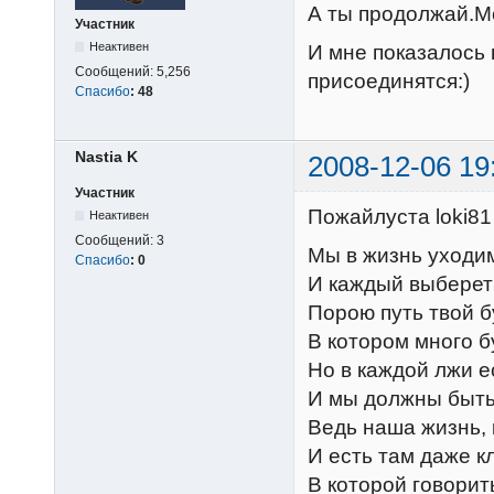
А ты продолжай.Мо
Участник
Неактивен
И мне показалось
Сообщений:
5,256
присоединятся:)
Спасибо
:
48
Nastia K
2008-12-06 19
Участник
Пожайлуста loki81
Неактивен
Сообщений:
3
Мы в жизнь уходим
Спасибо
:
0
И каждый выберет 
Порою путь твой б
В котором много б
Но в каждой лжи е
И мы должны быть
Ведь наша жизнь, 
И есть там даже к
В которой говорит