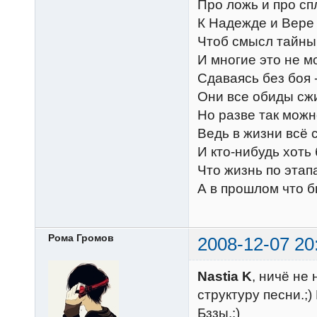
Про ложь и про сп
К Надежде и Вере
Чтоб смысл тайны 
И многие это не мо
Сдаваясь без боя 
Они все обиды сжи
Но разве так мож
Ведь в жизни всё 
И кто-нибудь хоть
Что жизнь по этап
А в прошлом что б
Рома Громов
2008-12-07 20
Nastia K
, ничё не
структуру песни.;)
Бззы.:)