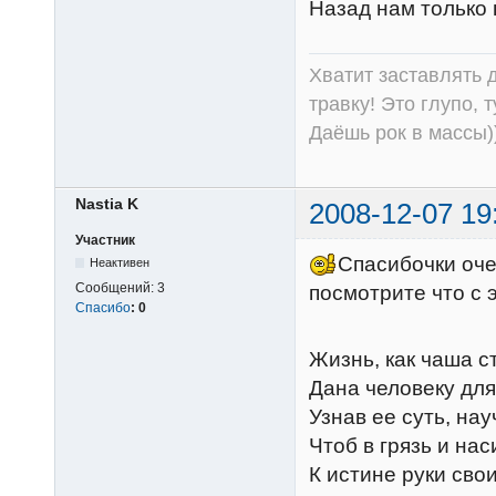
Назад нам только 
Хватит заставлять д
травку! Это глупо, 
Даёшь рок в массы))
Nastia K
2008-12-07 19
Участник
Спасибочки очен
Неактивен
Сообщений:
3
посмотрите что с
Спасибо
:
0
Жизнь, как чаша с
Дана человеку для
Узнав ее суть, на
Чтоб в грязь и нас
К истине руки свои