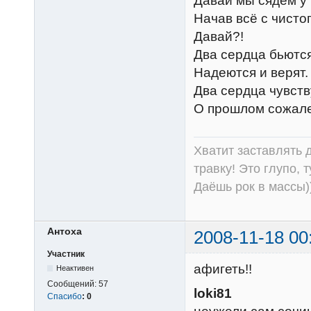
Давай мы сядем у 
Начав всё с чистог
Давай?!
Два сердца бьются
Надеются и верят.
Два сердца чувств
О прошлом сожале
Хватит заставлять д
травку! Это глупо, 
Даёшь рок в массы))
Антоха
2008-11-18 00
Участник
афигеть!!
Неактивен
Сообщений:
57
loki81
Спасибо
:
0