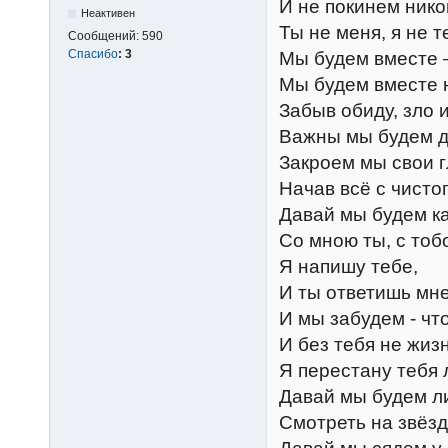
И не покинем нико
Неактивен
Ты не меня, я не т
Сообщений:
590
Спасибо
:
3
Мы будем вместе –
Мы будем вместе 
Забыв обиду, зло и
Важны мы будем др
Закроем мы свои г
Начав всё с чистог
Давай мы будем ка
Со мною ты, с тоб
Я напишу тебе,
И ты ответишь мне
И мы забудем - что
И без тебя не жизн
Я перестану тебя л
Давай мы будем л
Смотреть на звёзд