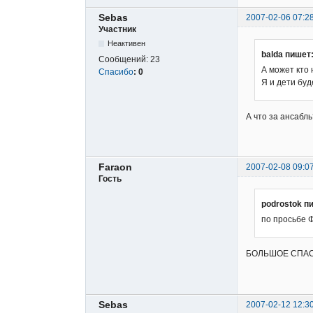
Sebas
2007-02-06 07:2
Участник
Неактивен
balda пишет
Сообщений:
23
А может кто 
Спасибо
:
0
Я и дети буд
А что за ансабл
Faraon
2007-02-08 09:0
Гость
podrostok п
по просьбе 
БОЛЬШОЕ СПАС
Sebas
2007-02-12 12:3