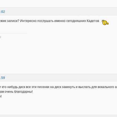
4:02
вежие записи? Интересно послушать именно сегодняшних Кадетов
!
1:59
 кто нибудь диск все эти песенки на диск закинуть и выслать для вокального
вам очень благодарны!
!