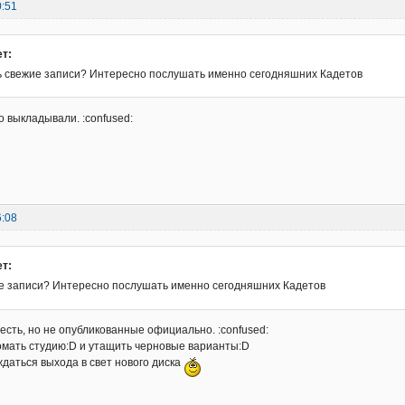
0:51
ет:
ть свежие записи? Интересно послушать именно сегодняшних Кадетов
о выкладывали. :confused:
6:08
ет:
ие записи? Интересно послушать именно сегодняшних Кадетов
 есть, но не опубликованные официально. :confused:
омать студию:D и утащить черновые варианты:D
даться выхода в свет нового диска