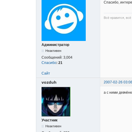
Спасибо, интер
Всё нравится, всё
Администратор
Неактивен
Сообщений:
3,004
Спасибо
:
21
Сайт
vozduh
2007-02-26 03:0
а с ними девчён
Участник
Неактивен