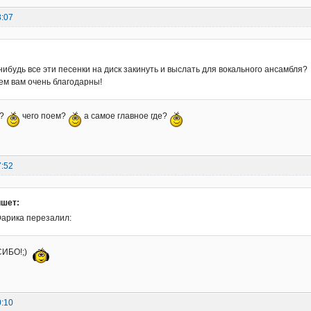
8:07
:
нибудь все эти песенки на диск закинуть и выслать для вокального ансамбля?
ем вам очень благодарны!
ь?
чего поем?
а самое главное где?
7:52
ишет:
Фарика перезалил:
ИБО!;)
0:10