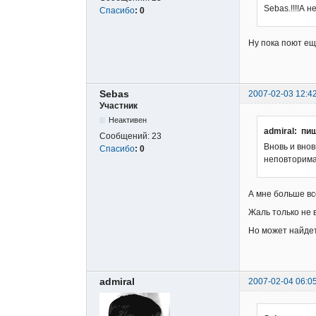
Sebas.!!!!А 
Спасибо
:
0
Ну пока поют ещ
Sebas
2007-02-03 12:4
Участник
Неактивен
admiral: пи
Сообщений:
23
Вновь и вно
Спасибо
:
0
неповторима
А мне больше вс
Жаль только не в
Но может найде
admiral
2007-02-04 06:0