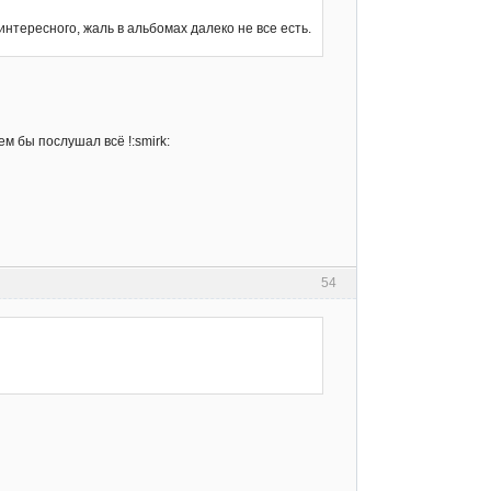
интересного, жаль в альбомах далеко не все есть.
м бы послушал всё !:smirk:
54