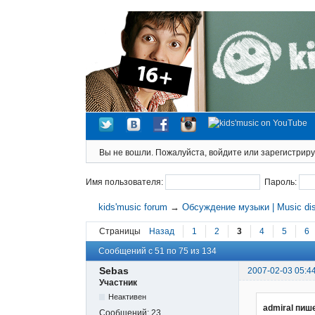
Вы не вошли.
Пожалуйста, войдите или зарегистриру
Имя пользователя:
Пароль:
kids'music forum
→
Обсуждение музыки | Music di
Страницы
Назад
1
2
3
4
5
6
Сообщений с 51 по 75 из 134
Sebas
2007-02-03 05:4
Участник
Неактивен
admiral пиш
Сообщений:
23