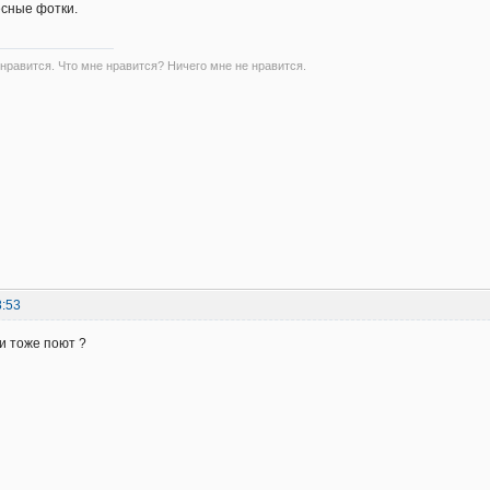
есные фотки.
 нравится. Что мне нравится? Ничего мне не нравится.
8:53
ки тоже поют ?