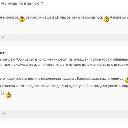
не уточнишь что и где поют?
е в корпусе
сейчас они еще в 11 классе, этим летом выпуск
А поют мно
2:52
шет:
вь слушаю "Офицеры" в исполнении ребят из младшей группы хора и офигеваю,
я , вот прислушайтесь и поймёте, что это лучшее исполнение за всю историю
его нравится эта песня в исполнении пацана с Канского кадетского корпуса.
се песни я с этого диска скачал когда был в доступе. А летом диск ушел в лю
тся
5:35