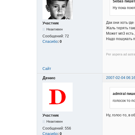
Sebas пишет
Ну пока поют
Дак они хоть гд
Участник
Жаль терять так
Неактивен
Может мп3 есть ,
Сообщений:
72
Надо пошукать п
Спасибо
:
0
Per aspera ad astra
Сайт
Денис
2007-02-04 06:1
admiral пиш
голосок то п
Ну, голос-то, в 
Участник
Неактивен
Сообщений:
556
Спасибо
:
0