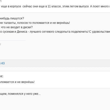
:
 еще в корпусе сейчас они еще в 11 классе, этим летом выпуск А поют много 
е нибудь пишутся?
ие таланты, голосок то поломается и не вернёшь!
 что не входит в диски?
о сусекам и Дениса - лучшего сетевого следопыта подключить! С удовольствие
!
6:43
ет:
оломается и не вернёшь!
общем, поменялся у него уже...