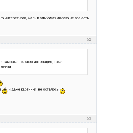
го интересного, жаль в альбомах далеко не все есть.
52
 там какая то своя интонация, такая
 песни.
ди
и даже картинки не осталось
53