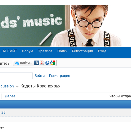
НА САЙТ
Форум
Правила
Поиск
Регистрация
Вход
йтесь.
Войти
|
Регистрация
→
Кадеты Красноярья
scussion
Далее
Чтобы отпра
4:29
ет: