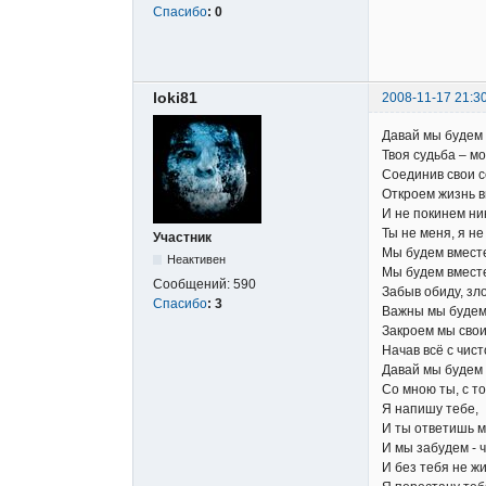
Спасибо
:
0
loki81
2008-11-17 21:3
Давай мы будем к
Твоя судьба – мо
Соединив свои с
Откроем жизнь в
И не покинем ни
Ты не меня, я не
Участник
Мы будем вместе
Неактивен
Мы будем вместе
Сообщений:
590
Забыв обиду, зло 
Спасибо
:
3
Важны мы будем 
Закроем мы свои
Начав всё с чист
Давай мы будем к
Со мною ты, с то
Я напишу тебе,
И ты ответишь м
И мы забудем - ч
И без тебя не жи