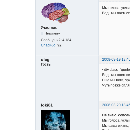
Мы голоса, услы
Ведь мы поем се
Участник
Неактивен
Сообщений:
4,184
Спасибо
:
92
oleg
2008-03-19 12:4
Гость
<div class="quot
Ведь мы поем се
Еще мы ноги, зри
Чуть позже спля
loki81
2008-03-20 18:4
Не знаю, совсем
Мы голоса, услы
Мы ваша жизнь, 