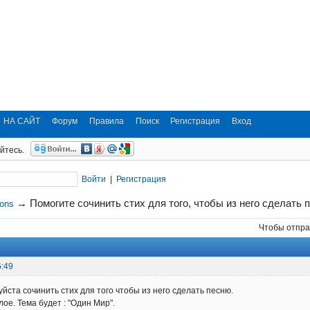
НА САЙТ
Форум
Правила
Поиск
Регистрация
Вход
йтесь.
Войти
|
Регистрация
→
Помогите сочинить стих для того, чтобы из него сделать 
ions
Чтобы отпра
6:49
йста сочинить стих для того чтобы из него сделать песню.
ое. Тема будет : "Один Мир".