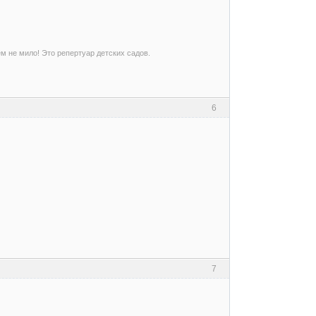
ем не мило! Это репертуар детских садов.
6
7