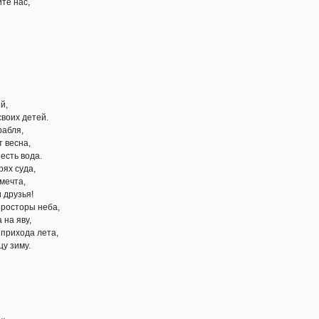
те нас,
й,
своих детей.
рабля,
т весна,
есть вода.
рях суда,
мечта,
и друзья!
просторы неба,
 на яву,
 прихода лета,
цу зиму.