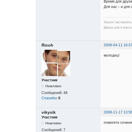
Время для друзе
Для нас – и для 
Хватит заставлять 
Даёшь рок в массы
Ricoh
2008-04-11 16:3
молодец!
Участник
Неактивен
Сообщений:
48
Спасибо
:
0
vikysik
2008-11-17 13:5
Участник
помогите сочини
Неактивен
Сообщений:
7