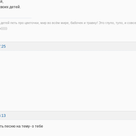
й,
своих детей.
детей петь про цветочки, мир во всём мире, бабочек и травку! Это глупо, тупо, и совс
)))))
7:25
6:13
ть песню на тему- о тебе