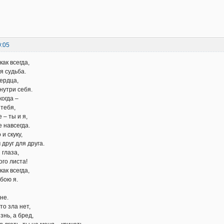
0:05
ак всегда,
я судьба.
ердца,
нутри себя.
когда –
 тебя,
 – ты и я,
 навсегда.
и скуку,
друг для друга.
 глаза,
ого листа!
ак всегда,
бою я.
не.
то зла нет,
знь, а бред,