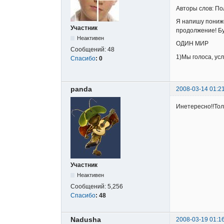
Авторы слов: П
Я напишу пониже
Участник
продолжение! Бу
Неактивен
ОДИН МИР
Сообщений:
48
1)Мы голоса, ус
Спасибо
:
0
panda
2008-03-14 01:2
Инетересно!!Толь
Участник
Неактивен
Сообщений:
5,256
Спасибо
:
48
Nadusha
2008-03-19 01:1