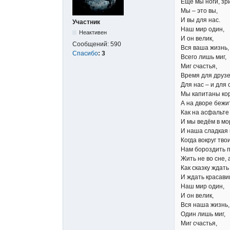
Ещё мы ноги, зри
Мы – это вы,
И вы для нас.
Участник
Наш мир один,
Неактивен
И он велик,
Сообщений:
590
Вся ваша жизнь,
Спасибо
:
3
Всего лишь миг,
Миг счастья,
Время для друзе
Для нас – и для 
Мы капитаны ко
А на дворе бежи
Как на асфальте 
И мы ведём в мо
И наша сладкая 
Когда вокруг тво
Нам бороздить 
Жить не во сне, а
Как сказку ждать
И ждать красави
Наш мир один,
И он велик,
Вся наша жизнь,
Один лишь миг,
Миг счастья,