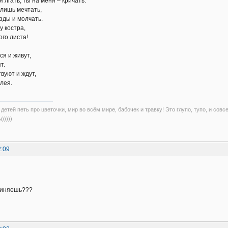
 лгать, ты на меня – кричать.
лишь мечтать,
зды и молчать.
у костра,
ого листа!
ся и живут,
т.
вуют и ждут,
лея.
детей петь про цветочки, мир во всём мире, бабочек и травку! Это глупо, тупо, и совс
)))))
2:09
чиняешь???