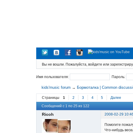
Вы не вошли.
Пожалуйста, войдите или зарегистриру
Имя пользователя:
Пароль:
kids'music forum
→
Бормоталка | Common discuss
Страницы
1
2
3
4
5
Далее
Сообщений с 1 по 25 из 122
Ricoh
2008-02-29 10:4
Помогите пожалу
Что-нибудь весел