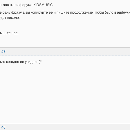
ользователи форума KIDSMUSIC.
 одну фразу а вы копируйте ее и пишите продолжение чтобы было в рифму,и 
дет весело.
лышьте нас,
1:57
ко сегодня ее увидел:-(!!
6:46