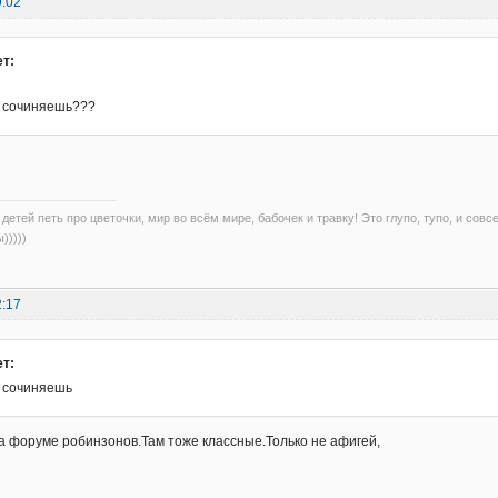
9:02
т:
 сочиняешь???
детей петь про цветочки, мир во всём мире, бабочек и травку! Это глупо, тупо, и совс
)))))
2:17
т:
 сочиняешь
 форуме робинзонов.Там тоже классные.Только не афигей,