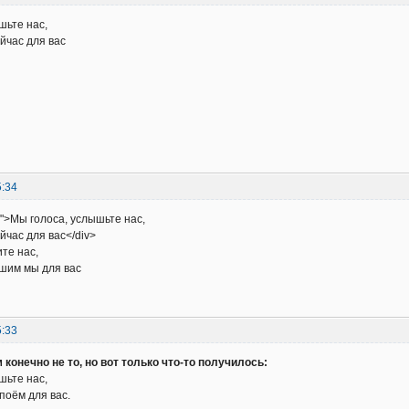
шьте нас,
йчас для вас
5:34
e">Мы голоса, услышьте нас,
йчас для вас</div>
те нас,
шим мы для вас
5:33
 конечно не то, но вот только что-то получилось:
шьте нас,
поём для вас.