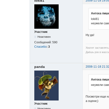
loki81
2008-11-18 19:0
Антоха пише
loki81
неужели сам
Участник
Ну да!
Неактивен
Сообщений:
590
Спасибо
:
3
Хватит заставлять 
Даёшь рок в массы
panda
2008-11-18 21:3
Антоха пише
неужели сам
Посмотри еще на
а оцени;)
Участник
Неактивен