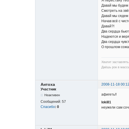
Я перестану тебя
Давай мы будем 
Смотреть на звё
Давай мы сядем 
Начав всё с чист
Давай?!
Два сердца бьют
Надеются и веря
Два сердца чувст
О прошлом сожа
Хватит заставлять 
Даёшь рок в массы
Антоха
2008-11-18 00:1
Участник
афигеть!!
Неактивен
Сообщений:
57
loki81
Спасибо
:
0
неужели сам со