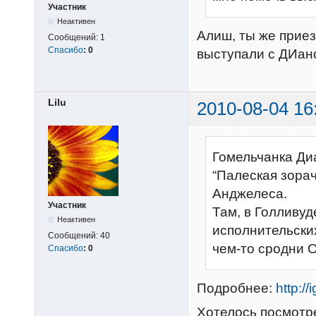
Участник
Неактивен
Алиш, ты же прие
Сообщений:
1
Спасибо
:
0
выступали с ДИано
Lilu
2010-08-04 16
Гомельчанка Ди
“Палеская зорач
Анджелеса.
Участник
Там, в Голливуд
Неактивен
исполнительских
Сообщений:
40
чем-то сродни 
Спасибо
:
0
Подробнее:
http:/
Хотелось посмотр