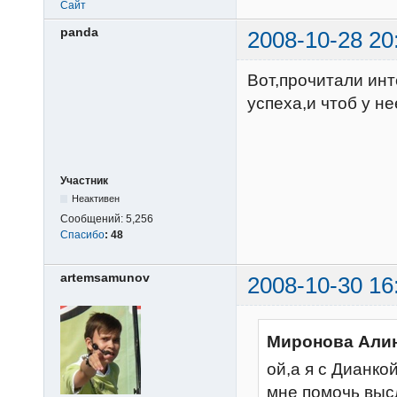
Сайт
panda
2008-10-28 20
Вот,прочитали инт
успеха,и чтоб у не
Участник
Неактивен
Сообщений:
5,256
Спасибо
:
48
artemsamunov
2008-10-30 16
Миронова Алин
ой,а я с Дианко
мне помочь высла