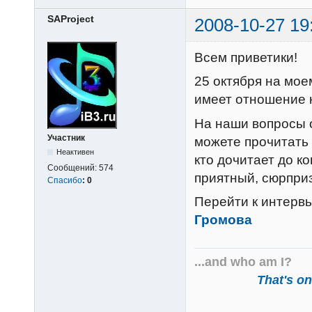
SAProject
2008-10-27 19
Всем приветики!
25 октября на мое
имеет отношение к
На наши вопросы
Участник
можете прочитать 
Неактивен
кто дочитает до к
Сообщений:
574
приятный, сюрприз
Спасибо
:
0
Перейти к интерв
Громова
...and who am I?
That's one