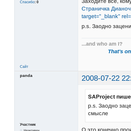
Заходите все, ком
Спасибо
:
0
Страничка Дианочки
target="_blank" rel
p.s. Заодно зацен
...and who am I?
That's one
Сайт
panda
2008-07-22 22
SAProject пише
p.s. Заодно за
смысле
Участник
О это конечно про
Неактивен