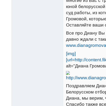
Многие из Вас с т
юной белорусской
суд работы, из ко
Громовой, которые
Оставляйте ваши о
Все про Диану Вы 
давно ждали с так
www.dianagromova
[img]
[url=http://conten
alt="Диана Громова"
Поздравляем Диан
Белорусском отбо
Диана, мы верим, 
Спасибо также вс