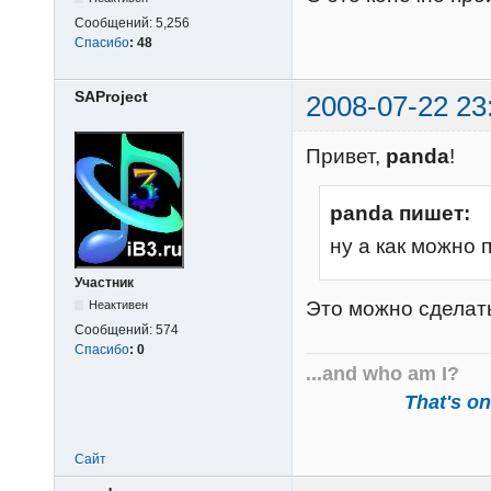
Сообщений:
5,256
Спасибо
:
48
SAProject
2008-07-22 23
Привет,
panda
!
panda пишет:
ну а как можно 
Участник
Это можно сделать
Неактивен
Сообщений:
574
Спасибо
:
0
...and who am I?
That's one
Сайт