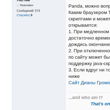
Участник
Panda, можно вопр
Неактивен
Сообщений:
574
Каким браузером 
Спасибо
:
0
скриптами и может
открывается:
1. При медленном 
достаточно време
дождись окончания
2. При отключенно
по сайту может бы
поддержку java-ск
3. Если вдруг ни т
ниже
Сайт Дианы Громо
...and who am I?
That's one