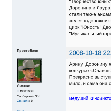
"Творчество юных"
Доронина и Лаура
стали также анса
железнодорожников
цирк "Юность" Дво
"Музыкальный фре
ПростоВася
2008-10-18 22
Арину Доронину я
конкурсе «Славян
Прекрасно выступ
мило, и сама она 
Участник
Неактивен
Сообщений:
353
Ведущий КиноВикт
Спасибо
:
0