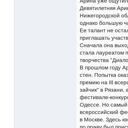
Арина уже ощутил
Девятилетняя Ари
Нижегородской обл
однако большую ча
Ее талант не оста
приглашать участв
Сначала она выход
стала лауреатом 
творчества "Диало
В прошлом году А
стен. Попытка ока
премию на III все
зайчик" в Рязани,
фестивале-конкурс
Одессе. Но самый
всероссийский фес
в Москве. Здесь ю
по праву был прис