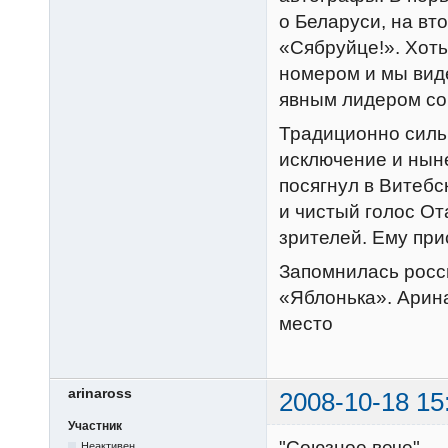
о Беларуси, на вт
«Сябруйце!». Хоть
номером и мы виде
явным лидером со
Традиционно сильн
исключение и нын
посягнул в Витебс
и чистый голос От
зрителей. Ему при
Запомнилась росс
«Яблонька». Арина
место
arinaross
2008-10-18 15
Участник
"Союзное вече"
Неактивен