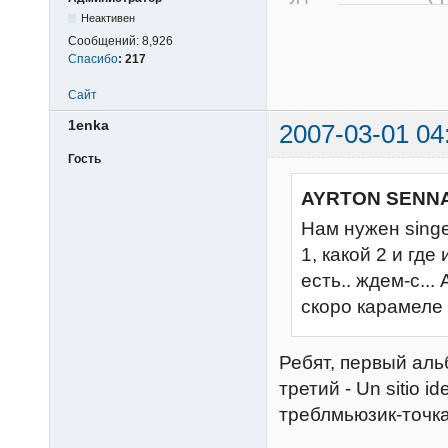
Неактивен
Сообщений:
8,926
Спасибо
:
217
Сайт
1enka
2007-03-01 04
Гость
AYRTON SENNA
Нам нужен singe
1, какой 2 и где
есть.. ждем-с...
скоро карамеле ш
Ребят, первый альб
третий - Un sitio i
треблмьюзик-точка