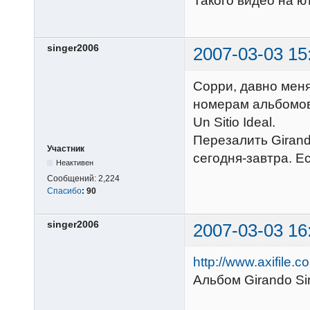
Такого видео на ют
singer2006
2007-03-03 15
Сорри, давно меня
номерам альбомов: 
Un Sitio Ideal.
Перезалить Girando
Участник
сегодня-завтра. Е
Неактивен
Сообщений:
2,224
Спасибо
:
90
singer2006
2007-03-03 16
http://www.axifile
Альбом Girando Sin