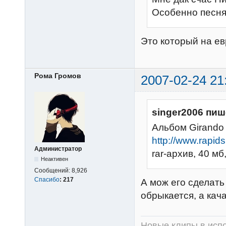
Особенно песня 
Это который на е
Рома Громов
2007-02-24 21
singer2006 пиш
Альбом Girando 
http://www.rapid
Администратор
rar-архив, 40 мб
Неактивен
Сообщений:
8,926
Спасибо
:
217
А мож его сделать
обрыкается, а кач
Новые клипы в испо