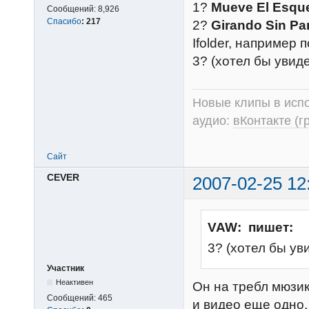
1?
Mueve El Esque
Сообщений:
8,926
Спасибо
:
217
2?
Girando Sin Pa
Ifolder, например п
3? (хотел бы увиде
Новые клипы в испо
аудио:
вКонтакте (г
Сайт
CEVER
2007-02-25 12
VAW: пишет:
3? (хотел бы уви
Участник
Неактивен
Он на требл мюзик
Сообщений:
465
и видео еще одно.