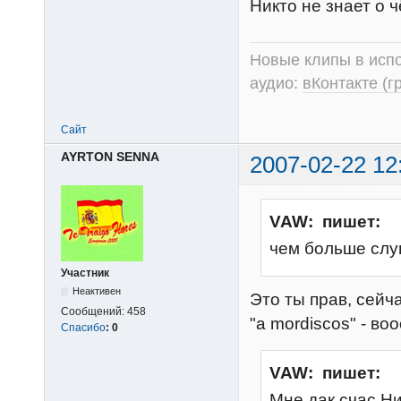
Никто не знает о ч
Новые клипы в испо
аудио:
вКонтакте (г
Сайт
AYRTON SENNA
2007-02-22 12
VAW: пишет:
чем больше слу
Участник
Неактивен
Это ты прав, сейча
Сообщений:
458
"a mordiscos" - во
Спасибо
:
0
VAW: пишет:
Мне дак счас Ни