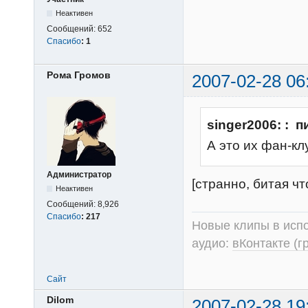
Неактивен
Сообщений:
652
Спасибо
:
1
Рома Громов
2007-02-28 06
singer2006: : п
А это их фан-кл
Администратор
[странно, битая чт
Неактивен
Сообщений:
8,926
Спасибо
:
217
Новые клипы в испо
аудио:
вКонтакте (г
Сайт
Dilom
2007-02-28 19