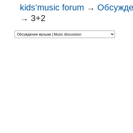
kids'music forum
→
Обсужден
→
3+2