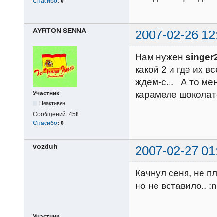
Спасибо
:
0
AYRTON SENNA
2007-02-26 12
Нам нужен
singer
какой 2 и где их вс
ждем-с... А то мен
карамеле шоколате.
Участник
Неактивен
Сообщений:
458
Спасибо
:
0
vozduh
2007-02-27 01
Качнул сеня, не пл
но не вставило.. :n
Участник