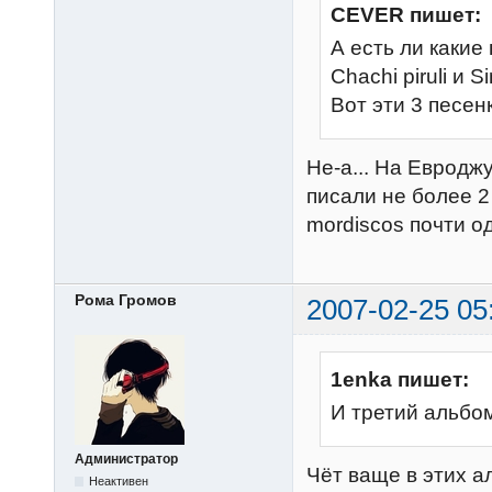
CEVER пишет:
А есть ли какие
Chachi piruli и S
Вот эти 3 песен
Не-а... На Евродж
писали не более 2
mordiscos почти од
Рома Громов
2007-02-25 05
1enka пишет:
И третий альбом
Администратор
Чёт ваще в этих а
Неактивен