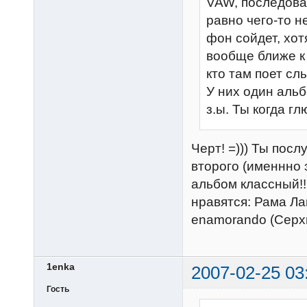
VAW, последовал
равно чего-то н
фон сойдет, хот
вообще ближе к 
кто там поет слы
У них один аль
з.ы. Ты когда г
Черт! =))) Ты пос
второго (именнно 
альбом классный!!
нравятся: Рама Ла
enamorando (Серхио
1enka
2007-02-25 03
Гость