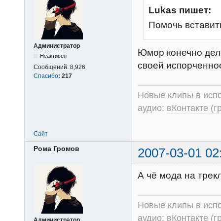
Lukas пишет:
Помочь вставит
Администратор
Юмор конечно дел
Неактивен
своей испорченнос
Сообщений:
8,926
Спасибо
:
217
Новые клипы в испо
аудио:
вКонтакте (г
Сайт
Рома Громов
2007-03-01 02
А чё мода на трек
Новые клипы в испо
аудио:
вКонтакте (г
Администратор