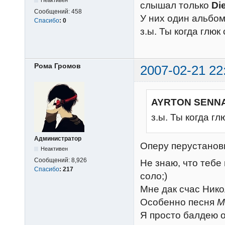
Неактивен
слышал только
Di
Сообщений:
458
У них один альбом
Спасибо
:
0
з.ы. Ты когда глюк
Рома Громов
2007-02-21 22
AYRTON SENNA
з.ы. Ты когда г
Администратор
Оперу перустанов
Неактивен
Сообщений:
8,926
Не знаю, что тебе 
Спасибо
:
217
соло;)
Мне дак счас Ник
Особенно песня
M
Я просто балдею от