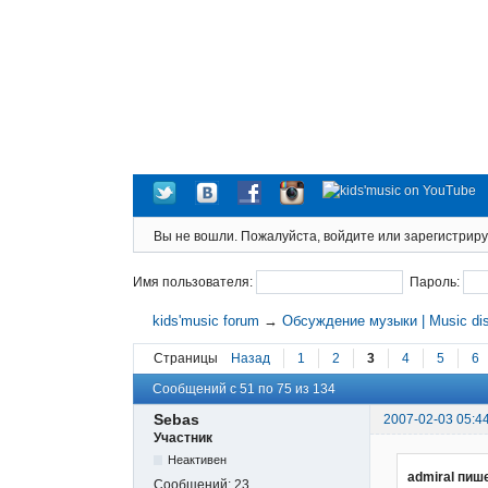
Вы не вошли.
Пожалуйста, войдите или зарегистриру
Имя пользователя:
Пароль:
kids'music forum
→
Обсуждение музыки | Music di
Страницы
Назад
1
2
3
4
5
6
Сообщений с 51 по 75 из 134
Sebas
2007-02-03 05:4
Участник
Неактивен
admiral пиш
Сообщений:
23