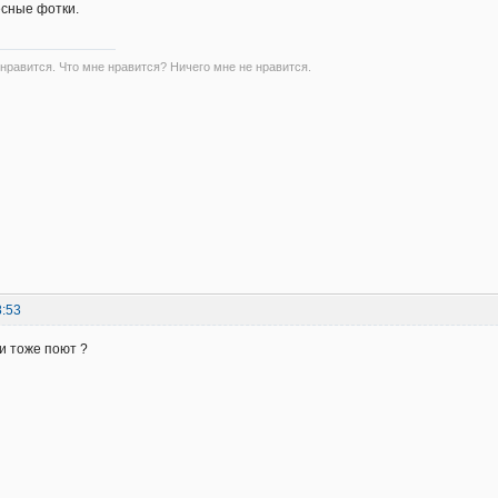
есные фотки.
 нравится. Что мне нравится? Ничего мне не нравится.
8:53
ки тоже поют ?