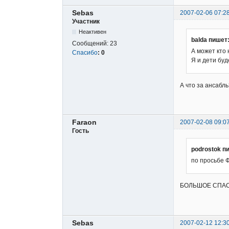
Sebas
2007-02-06 07:2
Участник
Неактивен
balda пишет
Сообщений:
23
А может кто 
Спасибо
:
0
Я и дети буд
А что за ансабл
Faraon
2007-02-08 09:0
Гость
podrostok п
по просьбе 
БОЛЬШОЕ СПАС
Sebas
2007-02-12 12:3