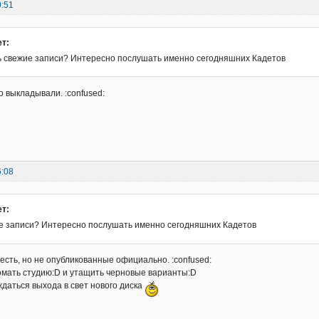
0:51
ет:
ть свежие записи? Интересно послушать именно сегодняшних Кадетов
о выкладывали. :confused:
6:08
ет:
ие записи? Интересно послушать именно сегодняшних Кадетов
 есть, но не опубликованные официально. :confused:
омать студию:D и утащить черновые варианты:D
даться выхода в свет нового диска