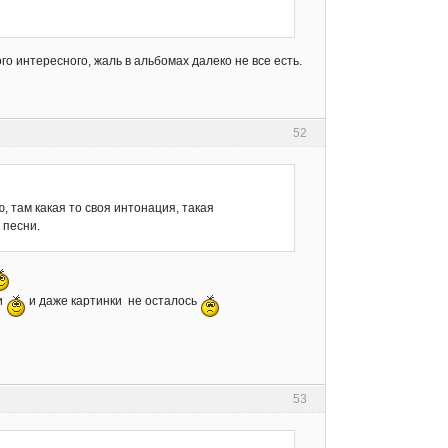
го интересного, жаль в альбомах далеко не все есть.
52
 там какая то своя интонация, такая
 песни.
ди
и даже картинки не осталось
53