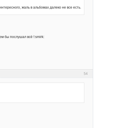
интересного, жаль в альбомах далеко не все есть.
м бы послушал всё !:smirk:
54