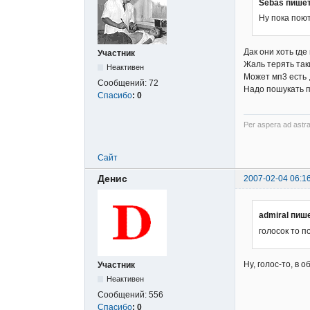
Sebas пишет
Ну пока поют
Дак они хоть гд
Участник
Жаль терять так
Неактивен
Может мп3 есть ,
Сообщений:
72
Надо пошукать п
Спасибо
:
0
Per aspera ad astra
Сайт
Денис
2007-02-04 06:1
admiral пиш
голосок то п
Ну, голос-то, в 
Участник
Неактивен
Сообщений:
556
Спасибо
:
0