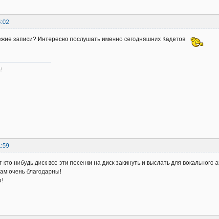
4:02
вежие записи? Интересно послушать именно сегодняшних Кадетов
!
1:59
 кто нибудь диск все эти песенки на диск закинуть и выслать для вокального
вам очень благодарны!
!