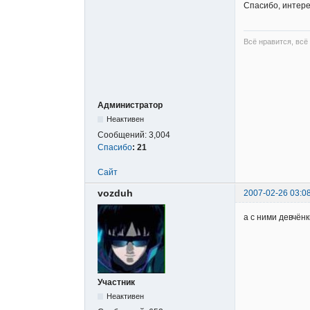
Спасибо, интер
Всё нравится, всё
Администратор
Неактивен
Сообщений:
3,004
Спасибо
:
21
Сайт
vozduh
2007-02-26 03:0
а с ними девчён
Участник
Неактивен