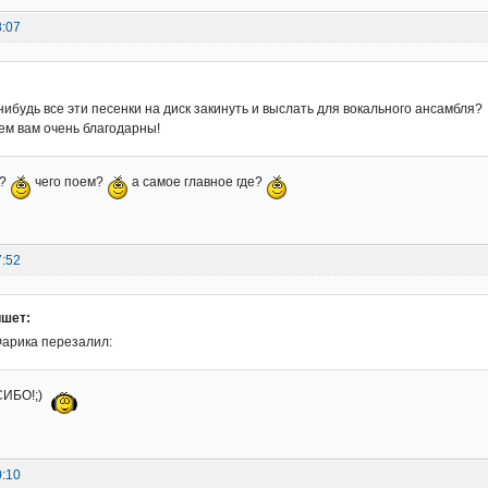
8:07
:
нибудь все эти песенки на диск закинуть и выслать для вокального ансамбля?
ем вам очень благодарны!
ь?
чего поем?
а самое главное где?
7:52
ишет:
Фарика перезалил:
ИБО!;)
0:10