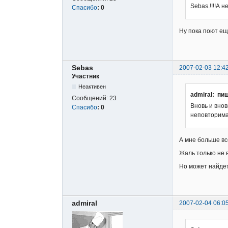
Sebas.!!!!А 
Спасибо
:
0
Ну пока поют ещ
Sebas
2007-02-03 12:4
Участник
Неактивен
admiral: пи
Сообщений:
23
Вновь и вно
Спасибо
:
0
неповторима
А мне больше вс
Жаль только не в
Но может найде
admiral
2007-02-04 06:0