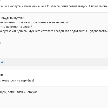
:
 еще в корпусе сейчас они еще в 11 классе, этим летом выпуск А поют много 
е нибудь пишутся?
ие таланты, голосок то поломается и не вернёшь!
 что не входит в диски?
о сусекам и Дениса - лучшего сетевого следопыта подключить! С удовольствие
!
6:43
ет:
оломается и не вернёшь!
общем, поменялся у него уже...