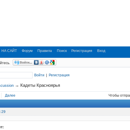
НА САЙТ
Форум
Правила
Поиск
Регистрация
Вход
йтесь.
Войти
|
Регистрация
→
Кадеты Красноярья
scussion
Далее
Чтобы отпра
4:29
ет: