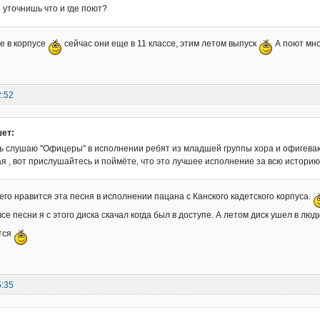
не уточнишь что и где поют?
е в корпусе
сейчас они еще в 11 классе, этим летом выпуск
А поют мно
2:52
шет:
вь слушаю "Офицеры" в исполнении ребят из младшей группы хора и офигеваю,
я , вот прислушайтесь и поймёте, что это лучшее исполнение за всю историю
его нравится эта песня в исполнении пацана с Канского кадетского корпуса.
се песни я с этого диска скачал когда был в доступе. А летом диск ушел в лю
тся
5:35