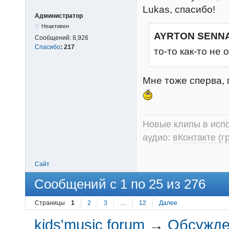
Lukas, спасибо!
Администратор
Неактивен
AYRTON SENNA
Сообщений:
8,926
Спасибо
:
217
то-то как-то не
Мне тоже сперва, 
Новые клипы в испо
аудио:
вКонтакте (г
Сайт
Сообщений с 1 по 25 из 276
Страницы
1
2
3
…
12
Далее
kids'music forum
→
Обсужден