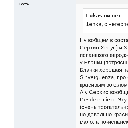
Гость
Lukas пишет:
1enka, с нетер
Ну вобщем в соста
Серхио Хесус) и 3
испанвкого еврод
у Бланки (потрясн
Бланки хорошая пе
Sinverguenza, про
красивым вокалом 
А у Серхио вообщ
Desde el cielo. Э
(очень трогательно
но довольно краси
мало, а по-испанс