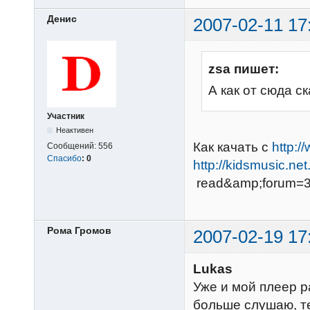
Денис
2007-02-11 17
zsa пишет:
А как от сюда с
Участник
Неактивен
Как качать с
http:
Сообщений:
556
Спасибо
:
0
http://kidsmusic.ne
read&amp;forum=
Рома Громов
2007-02-19 17
Lukas
Уже и мой плеер р
больше слушаю, т