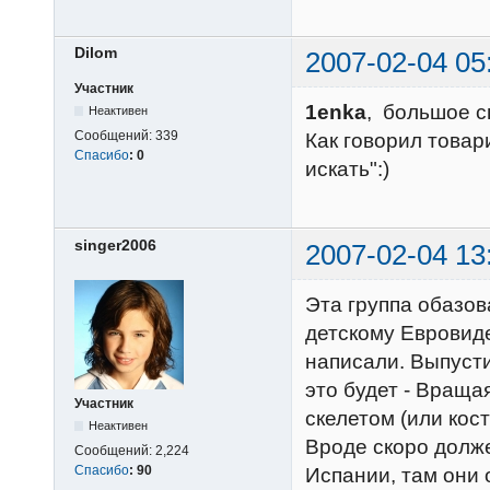
Dilom
2007-02-04 05
Участник
1enka
, большое с
Неактивен
Сообщений:
339
Как говорил товар
Спасибо
:
0
искать":)
singer2006
2007-02-04 13
Эта группа обазов
детскому Евровиде
написали. Выпусти
это будет - Вращая
Участник
скелетом (или костя
Неактивен
Вроде скоро долже
Сообщений:
2,224
Спасибо
:
90
Испании, там они 