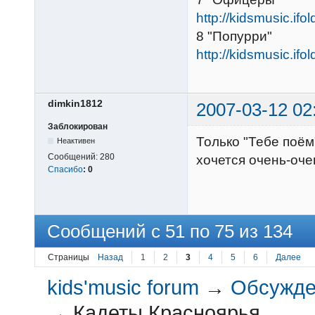
http://kidsmusic.ifo
8 "Попурри"
http://kidsmusic.ifo
dimkin1812
2007-03-12 02
Заблокирован
Только "Тебе поём"
Неактивен
Сообщений:
280
хочется очень-оче
Спасибо
:
0
Сообщений с 51 по 75 из 134
Страницы
Назад
1
2
3
4
5
6
Далее
kids'music forum
→
Обсужден
→
Кадеты Красноярья