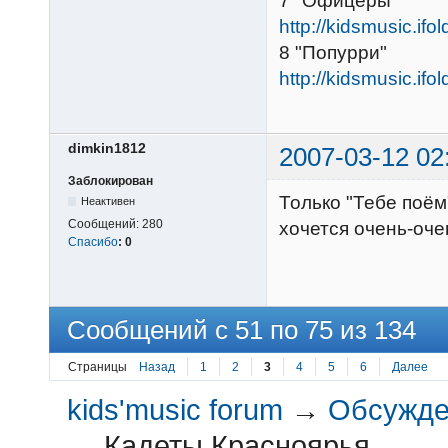
7 "Офицеры"
http://kidsmusic.ifo
8 "Попурри"
http://kidsmusic.ifo
dimkin1812
2007-03-12 02
Заблокирован
Только "Тебе поём"
Неактивен
Сообщений:
280
хочется очень-оче
Спасибо
:
0
Сообщений с 51 по 75 из 134
Страницы
Назад
1
2
3
4
5
6
Далее
kids'music forum
→
Обсужден
→
Кадеты Красноярья