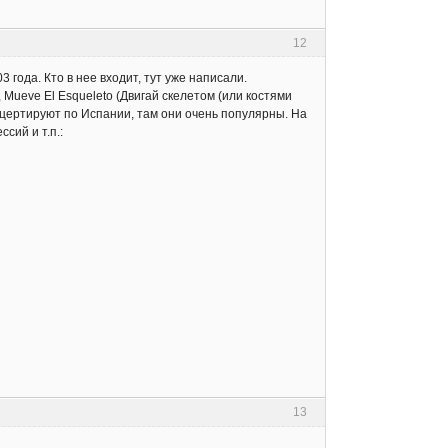
12
 года. Кто в нее входит, тут уже написали.
, Mueve El Esqueleto (Двигай скелетом (или костями
концертируют по Испании, там они очень популярны. На
сий и т.п.:
13