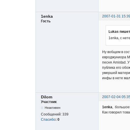
1enka
2007-01-31 15:3
Гость
Lukas пишет
1enka, с не
Ну вобщем в сос
евроджуниора Ма
песня Amistad. 
публика его обо
умершей матери 
инфы в нете мал
Dilom
2007-02-04 05:3
Участник
1enka
, большое
Неактивен
Как говорил това
Сообщений:
339
Спасибо
:
0