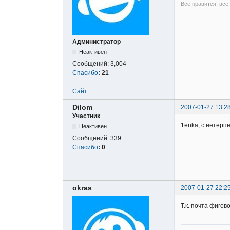
Всё нравится, всё
Администратор
Неактивен
Сообщений:
3,004
Спасибо
:
21
Сайт
Dilom
2007-01-27 13:2
Участник
1enka, с нетерпе
Неактивен
Сообщений:
339
Спасибо
:
0
okras
2007-01-27 22:2
Т.к. почта фигов