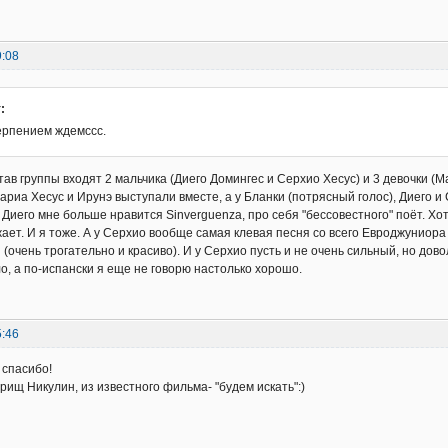
9:08
:
терпением ждемссс.
тав группы входят 2 мальчика (Диего Домингес и Серхио Хесус) и 3 девочки (М
риа Хесус и Ирунэ выступали вместе, а у Бланки (потрясный голос), Диего 
У Диего мне больше нравится Sinverguenza, про себя "бессовестного" поёт. Хо
жает. И я тоже. А у Серхио вообще самая клевая песня со всего Евроджуниора 
(очень трогательно и красиво). И у Серхио пусть и не очень сильный, но дово
о, а по-испански я еще не говорю настолько хорошо.
5:46
 спасибо!
рищ Никулин, из известного фильма- "будем искать":)