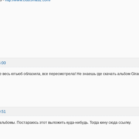
6:00
же весь ютьюб облазила, все пересмотрела! Не знаешь где скачать альбом Gira
9:51
 альбомы. Постараюсь этот выложить куда-нибудь. Тогда кину сюда ссылку.