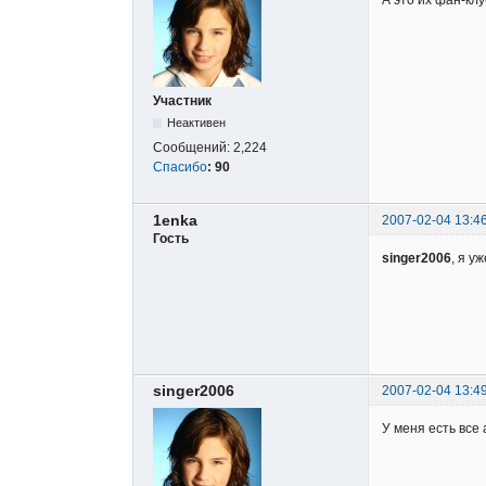
Участник
Неактивен
Сообщений:
2,224
Спасибо
:
90
1enka
2007-02-04 13:4
Гость
singer2006
, я у
singer2006
2007-02-04 13:4
У меня есть все