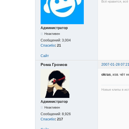
Всё нравится, всё
Администратор
Неактивен
Сообщений:
3,004
Спасибо
:
21
Сайт
Рома Громов
2007-01-28 07:2
okras
, изв. чёт 
Новые клипы в исп
Администратор
Неактивен
Сообщений:
8,926
Спасибо
:
217