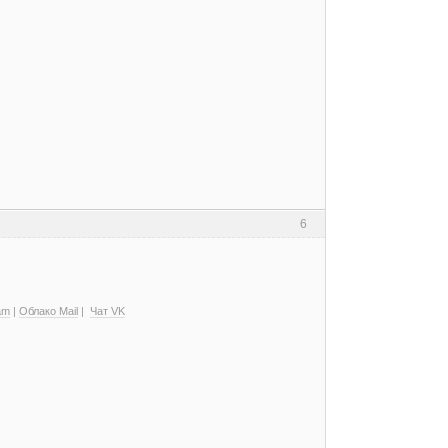
6
am
|
Облако Mail
|
Чат VK