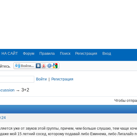
НА САЙТ
Форум
Правила
Поиск
Регистрация
Вход
йтесь.
Войти
|
Регистрация
→
3+2
scussion
Чтобы отпра
0:24
яется уже от звуков этой группы, причем, чем больше слушаю, тем чаще хочет
 даже мой 15 летний сосед, которому подавай либо Еминема, либо Лигалайз п