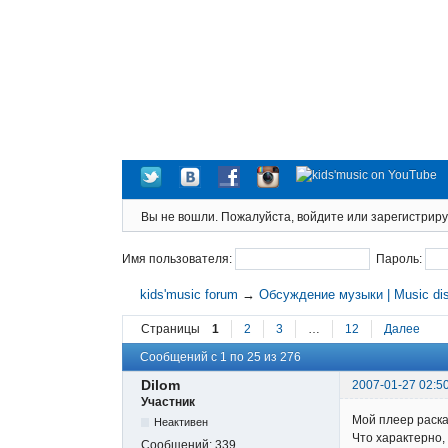
Вы не вошли.
Пожалуйста, войдите или зарегистриру
Имя пользователя:
Пароль:
kids'music forum
→
Обсуждение музыки | Music di
Страницы
1
2
3
…
12
Далее
Сообщений с 1 по 25 из 276
Dilom
2007-01-27 02:5
Участник
Мой плеер раскал
Неактивен
Что характерно,
Сообщений:
339