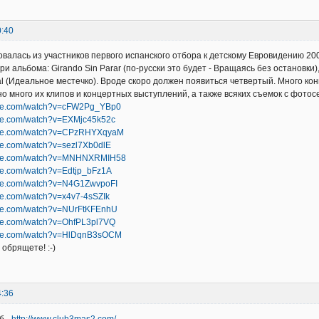
0:40
валась из участников первого испанского отбора к детскому Евровидению 2003
и альбома: Girando Sin Parar (по-русски это будет - Вращаясь без остановки)
Ideal (Идеальное местечко). Вроде скоро должен появиться четвертый. Много 
о много их клипов и концертных выступлений, а также всяких съемок с фотосес
ube.com/watch?v=cFW2Pg_YBp0
ube.com/watch?v=EXMjc45k52c
tube.com/watch?v=CPzRHYXqyaM
be.com/watch?v=sezl7Xb0dlE
tube.com/watch?v=MNHNXRMIH58
ube.com/watch?v=Edtjp_bFz1A
ube.com/watch?v=N4G1ZwvpoFI
be.com/watch?v=x4v7-4sSZIk
ube.com/watch?v=NUrFtKFEnhU
ube.com/watch?v=OhfPL3pl7VQ
ube.com/watch?v=HlDqnB3sOCM
 обрящете! :-)
4:36
б -
http://www.club3mas2.com/