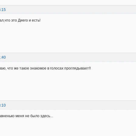
6:15
ал,что это Диего и есть!
1:40
умаю, что же такое знакомое в голосах проглядывает!!
8:10
авненько меня не было здесь...