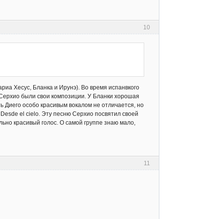
10
ариа Хесус, Бланка и Ирунэ). Во время испанвкого
и Серхио были свои композиции. У Бланки хорошая
ть Диего особо красивым вокалом не отличается, но
Desde el cielo. Эту песню Серхио посвятил своей
льно красивый голос. О самой группе знаю мало,
11