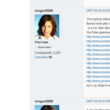
singer2006
2007-02-04 13:4
Эта группа обазо
Выпустили уже тр
:-)) и Un Sitio 
YouTube довольн
http://www.yout
http://www.yout
Участник
http://www.you
Неактивен
http://www.youtu
Сообщений:
2,224
http://www.you
Спасибо
:
90
http://www.yout
http://www.yout
http://www.youtu
http://www.yout
http://www.yout
http://www.yout
ну и т.д. Ищите и
singer2006
2007-02-04 13:4
А это их фан-клу