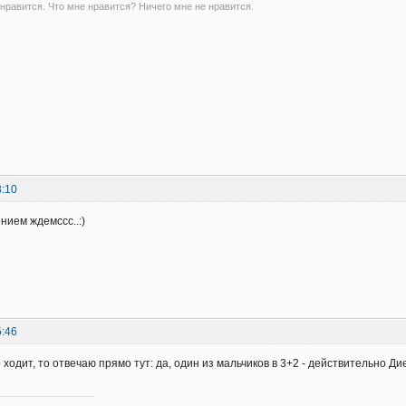
 нравится. Что мне нравится? Ничего мне не нравится.
8:10
нием ждемссс..:)
5:46
о ходит, то отвечаю прямо тут: да, один из мальчиков в 3+2 - действительно Дие