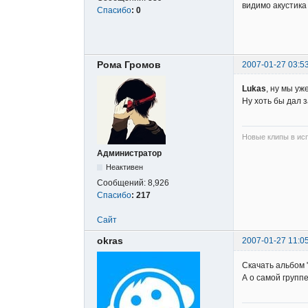
видимо акустика
Спасибо
:
0
Рома Громов
2007-01-27 03:5
Lukas
, ну мы уж
Ну хоть бы дал з
Новые клипы в исп
Администратор
Неактивен
Сообщений:
8,926
Спасибо
:
217
Сайт
okras
2007-01-27 11:0
Скачать альбом "
А о самой групп