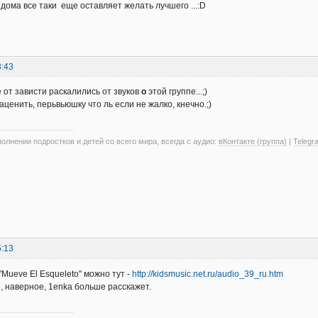
 дома все таки еще оставляет желать лучшего ...:D
3:43
е от зависти раскалились от звуков
о
этой группе...;)
аценить, перьвьюшку что ль если не жалко, кнечно.;)
олнении подростков и детей со всего мира, всегда с аудио:
вКонтакте (группа)
|
Telegr
5:13
Mueve El Esqueleto" можно тут -
http://kidsmusic.net.ru/audio_39_ru.htm
е, наверное, 1enka больше расскажет.