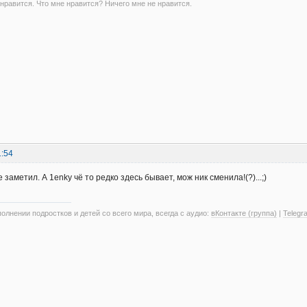
 нравится. Что мне нравится? Ничего мне не нравится.
1:54
не заметил. А 1enkу чё то редко здесь бывает, мож ник сменила!(?)...;)
олнении подростков и детей со всего мира, всегда с аудио:
вКонтакте (группа)
|
Telegr