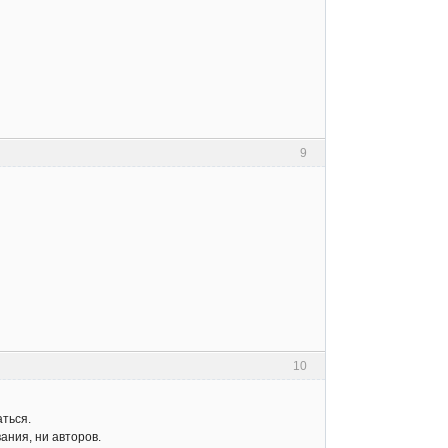
9
10
аться.
ания, ни авторов.