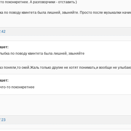
то поконкретнее. А разговорчики - отставить:)
ка по поводу квинтета была лишней, звыняйте. Просто после музыкалки начин
2:42
пишет:
улыбка по поводу квинтета была лишней, звыняйте
.раз поняли,то окей.Жаль только другие не хотят понимать,и вообще не улыбаю
пишет:
 что-то поконкретнее
7:23