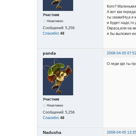
Кого? Маленьких 
А вот как переда
Участник
ты скажи!Ну,а я
Неактивен
и будет надо,то
Сообщений:
5,256
Окраса,или на м
Спасибо
:
48
я бы выложил их 
panda
2008-04-05 07:5
О леди где ты пр
Участник
Неактивен
Сообщений:
5,256
Спасибо
:
48
Nadusha
2008-04-05 13:3