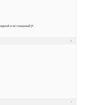
 жадный и не страшный;)!!
6
7