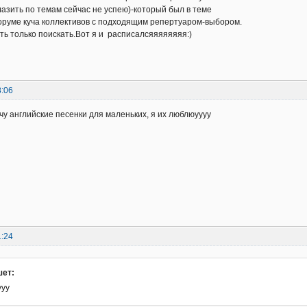
 лазить по темам сейчас не успею)-который был в теме
оруме куча коллективов с подходящим репертуаром-выбором.
ть только поискать.Вот я и расписалсяяяяяяяя:)
8:06
очу английские песенки для маленьких, я их люблюуууу
1:24
шет:
ууу