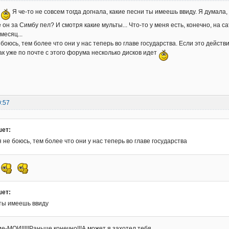
я
Я че-то не совсем тогда догнала, какие песни ты имеешь ввиду. Я думала, с
где он за Симбу пел? И смотря какие мульты... Что-то у меня есть, конечно, на
месяц...
боюсь, тем более что они у нас теперь во главе государства. Если это действ
ак уже по почте с этого форума несколько дисков идет
0:57
шет:
 не боюсь, тем более что они у нас теперь во главе государства
шет:
 ты имеешь ввиду
ие-МОИ!!!!!Раньше конечно!!!А может я захотел тебя