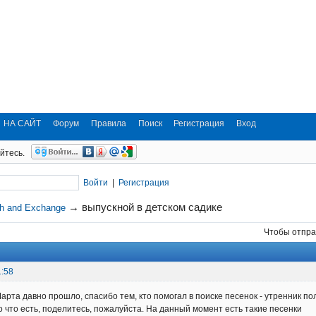
НА САЙТ
Форум
Правила
Поиск
Регистрация
Вход
йтесь.
Войти
|
Регистрация
→
выпускной в детском садике
ch and Exchange
Чтобы отпра
1:58
Марта давно прошло, спасибо тем, кто помогал в поиске песенок - утренник 
го что есть, поделитесь, пожалуйста. На данный момент есть такие песенки