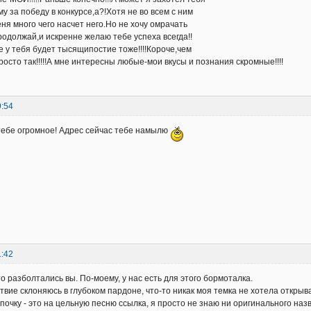
у за победу в конкурсе,а?!Хотя не во всем с ним
еня много чего насчет него.Но не хочу омрачать
родолжай,и искренне желаю тебе успеха всегда!!
е у тебя будет тысящипостие тоже!!!!Короче,чем
осто так!!!!!А мне интересны любые-мои вкусы и познания скромные!!!!
9:54
 тебе огромное! Адрес сейчас тебе намылю
1:42
то разболтались вы. По-моему, у нас есть для этого бормоталка.
твие склоняюсь в глубоком пардоне, что-то никак моя темка не хотела открыв
очку - это на цельную песню ссылка, я просто не знаю ни оригинального назв