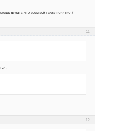
аешь думать, что всем всё также понятно.:(
11
тся.
12