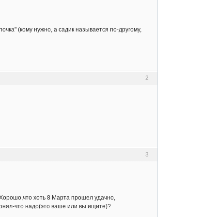
очка" (кому нужно, а садик называется по-другому,
2
3
.Хорошо,что хоть 8 Марта прошел удачно,
понял-что надо(это ваше или вы ищите)?