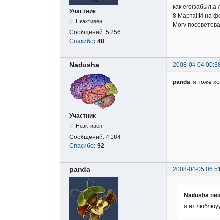
как его(забыл,а
Участник
8 Марта!!И на ф
Неактивен
Могу посоветова
Сообщений:
5,256
Спасибо
:
48
Nadusha
2008-04-04 00:3
panda
, я тоже х
Участник
Неактивен
Сообщений:
4,184
Спасибо
:
92
panda
2008-04-05 06:5
Nadusha пи
я их люблюу