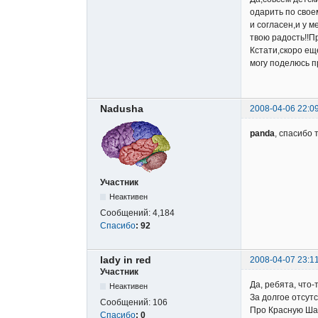
одарить по своем
и согласен,и у м
твою радость!!П
Кстати,скоро ещ
могу поделюсь пр
Nadusha
2008-04-06 22:0
panda
, спасибо
Участник
Неактивен
Сообщений:
4,184
Спасибо
:
92
lady in red
2008-04-07 23:1
Участник
Да, ребята, что-
Неактивен
За долгое отсутс
Сообщений:
106
Про Красную Шап
Спасибо
:
0