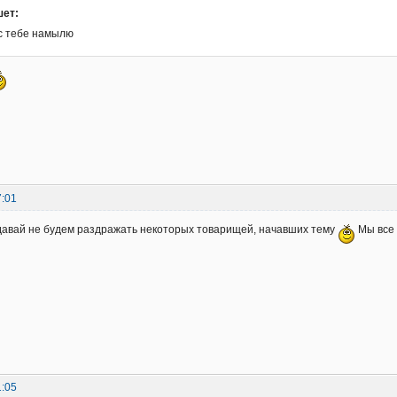
шет:
с тебе намылю
7:01
 давай не будем раздражать некоторых товарищей, начавших тему
Мы все
1:05