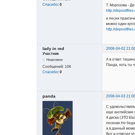
Спасибо
:
0
Т. Морозова - Де
http://depositfile
и песня практич
можно один купл
http://depositfile
lady in red
2008-04-02 21:0
Участник
А в ответ тишина
Неактивен
Панда, хоть ты ч
Сообщений:
106
Спасибо
:
0
panda
2008-04-03 21:0
С удовольствием
еще английские 
4 диска (ЭТО Б
песенки.Но беда
а в данный моме
Вот и ответил ч