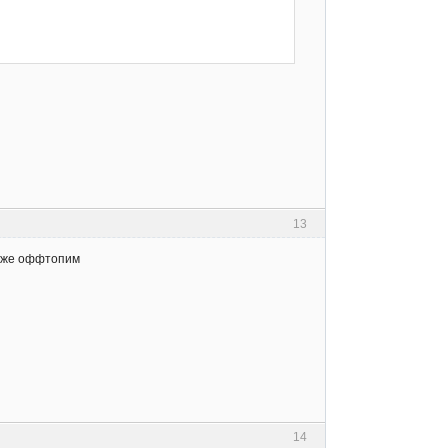
13
 же оффтопим
14