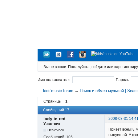
Вы не вошли.
Пожалуйста, войдите или зарегистриру
Имя пользователя:
Пароль:
kids'music forum
→
Поиск и обмен музыкой | Sear
Страницы
1
Сообщений 17
lady in red
2008-03-31 14:4
Участник
Привет всем! 8 
Неактивен
выпускной. У ко
Сообщений:
106