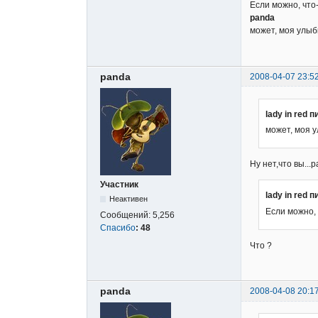
Если можно, что-
panda
может, моя улыб
panda
2008-04-07 23:5
lady in red 
может, моя 
Ну нет,что вы..
Участник
lady in red 
Неактивен
Если можно,
Сообщений:
5,256
Спасибо
:
48
Что ?
panda
2008-04-08 20:1