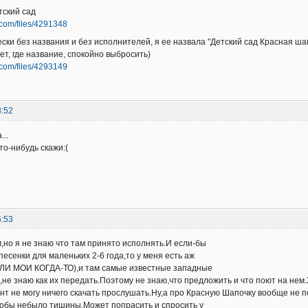
тский сад
s.com/files/4291348
ески без названия и без исполнителей, я ее назвала "Детский сад Красная шап
ет, где название, спокойно выбросить)
s.com/files/4293149
8:52
...
то-нибудь скажи:(
6:53
,но я не знаю что там принято исполнять.И если-бы
песенки для маленьких 2-6 года,то у меня есть аж
ЫЛИ МОИ КОГДА-ТО),и там самые известные западные
,не знаю как их передать.Поэтому не знаю,что предложить и что поют на нем
нт не могу ничего скачать прослушать.Ну,а про Красную Шапочку вообще не 
тобы небыло тишины.Может попрасить и спросить у