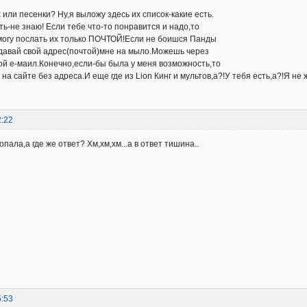
или песенки? Ну,я выложу здесь их список-какие есть.
ть-не знаю! Если тебе что-то понравится и надо,то
 могу послать их только ПОЧТОЙ!Если не боишся Панды
 давай свой адрес(почтой)мне на мыло.Можешь через
ой е-маил.Конечно,если-бы была у меня возможность,то
на сайте без адреса.И еще где из Lion Кинг и мультов,а?!У тебя есть,а?!Я не
2:22
опала,а где же ответ? Хм,хм,хм...а в ответ тишина..
5:53