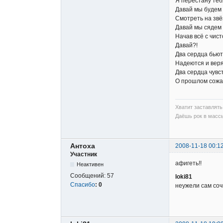
Я перестану тебя
Давай мы будем 
Смотреть на звё
Давай мы сядем 
Начав всё с чист
Давай?!
Два сердца бьют
Надеются и веря
Два сердца чувст
О прошлом сожа
Хватит заставлять 
Даёшь рок в массы
Антоха
2008-11-18 00:1
Участник
афигеть!!
Неактивен
Сообщений:
57
loki81
Спасибо
:
0
неужели сам со