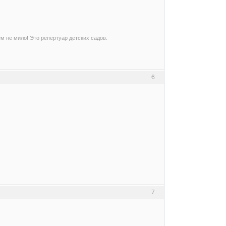
ем не мило! Это репертуар детских садов.
6
7