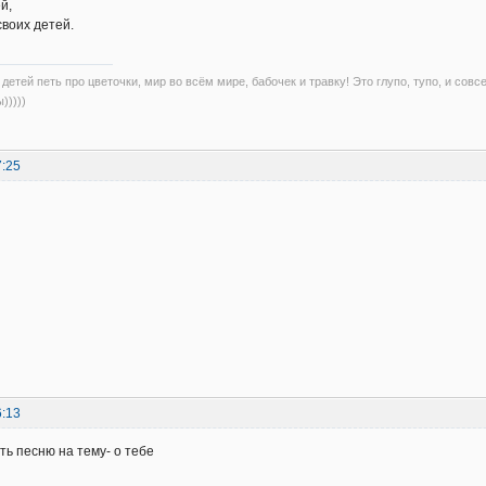
й,
своих детей.
детей петь про цветочки, мир во всём мире, бабочек и травку! Это глупо, тупо, и совс
)))))
7:25
6:13
ть песню на тему- о тебе