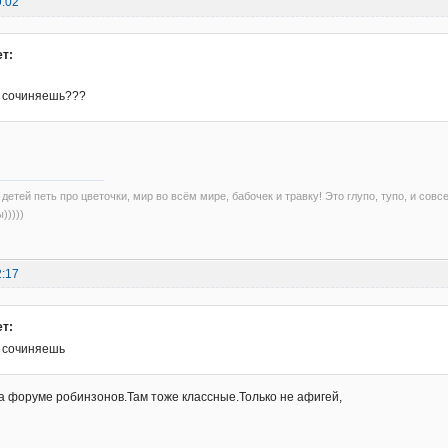
9:02
т:
 сочиняешь???
детей петь про цветочки, мир во всём мире, бабочек и травку! Это глупо, тупо, и совс
)))))
2:17
т:
 сочиняешь
 форуме робинзонов.Там тоже классные.Только не афигей,