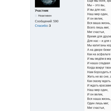
Ещё мы ноги, зри
Мы – это вы,
И вы для нас.
Участник
Наш мир один,
Неактивен
И он велик,
Сообщений:
590
Вся ваша жизнь,
Спасибо
:
3
Всего лишь миг,
Миг счастья,
Время для друзе
Для нас – и для 
Мы капитаны ко
А на дворе бежи
Как на асфальте 
И мы ведём в мо
И наша сладкая 
Когда вокруг тво
Нам бороздить 
Жить не во сне, а
Как сказку ждать
И ждать красави
Наш мир один,
И он велик,
Вся наша жизнь,
Один лишь миг,
Миг счастья,