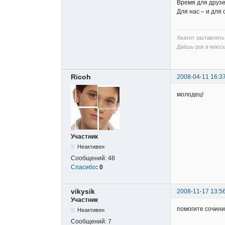
Время для друзе
Для нас – и для 
Хватит заставлять 
Даёшь рок в массы
Ricoh
2008-04-11 16:3
молодец!
Участник
Неактивен
Сообщений:
48
Спасибо
:
0
vikysik
2008-11-17 13:5
Участник
помогите сочини
Неактивен
Сообщений:
7