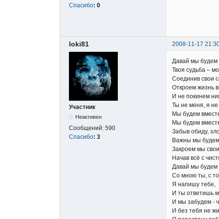
Спасибо
:
0
loki81
2008-11-17 21:3
Давай мы будем к
Твоя судьба – мо
Соединив свои с
Откроем жизнь в
И не покинем ни
Ты не меня, я не
Участник
Мы будем вместе
Неактивен
Мы будем вместе
Сообщений:
590
Забыв обиду, зло 
Спасибо
:
3
Важны мы будем 
Закроем мы свои
Начав всё с чист
Давай мы будем к
Со мною ты, с то
Я напишу тебе,
И ты ответишь м
И мы забудем - ч
И без тебя не жи