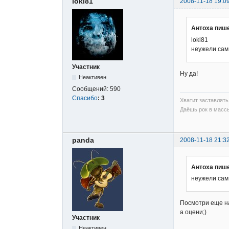
loki81
2008-11-18 19:0
Антоха пише
loki81
неужели сам
Участник
Ну да!
Неактивен
Сообщений:
590
Спасибо
:
3
Хватит заставлять 
Даёшь рок в массы
panda
2008-11-18 21:3
Антоха пише
неужели сам
Посмотри еще на
а оцени;)
Участник
Неактивен