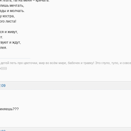
 лгать, ты на меня – кричать.
лишь мечтать,
зды и молчать.
у костра,
ого листа!
ся и живут,
т.
вуют и ждут,
лея.
детей петь про цветочки, мир во всём мире, бабочек и травку! Это глупо, тупо, и совс
)))))
2:09
чиняешь???