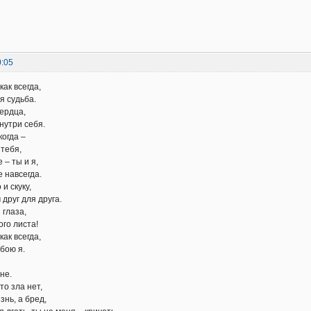
0:05
ак всегда,
я судьба.
ердца,
нутри себя.
когда –
 тебя,
 – ты и я,
 навсегда.
и скуку,
друг для друга.
 глаза,
ого листа!
ак всегда,
бою я.
не.
то зла нет,
знь, а бред,