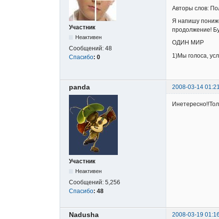
Авторы слов: П
Я напишу пониже
Участник
продолжение! Бу
Неактивен
ОДИН МИР
Сообщений:
48
1)Мы голоса, ус
Спасибо
:
0
panda
2008-03-14 01:2
Инетересно!!Толь
Участник
Неактивен
Сообщений:
5,256
Спасибо
:
48
Nadusha
2008-03-19 01:1