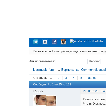
Вы не вошли.
Пожалуйста, войдите или зарегистриру
Имя пользователя:
Пароль:
kids'music forum
→
Бормоталка | Common discuss
Страницы
1
2
3
4
5
Далее
Сообщений с 1 по 25 из 122
Ricoh
2008-02-29 10:4
Помогите пожалу
Что-нибудь весел