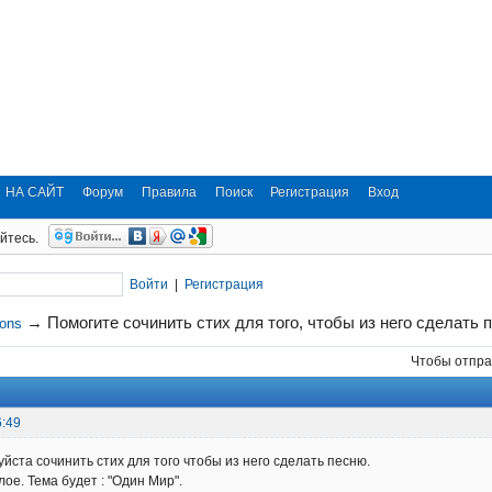
НА САЙТ
Форум
Правила
Поиск
Регистрация
Вход
йтесь.
Войти
|
Регистрация
→
Помогите сочинить стих для того, чтобы из него сделать 
ions
Чтобы отпра
6:49
йста сочинить стих для того чтобы из него сделать песню.
ое. Тема будет : "Один Мир".