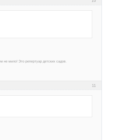
10
ем не мило! Это репертуар детских садов.
11