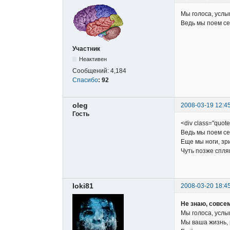
Мы голоса, услы
Ведь мы поем се
Участник
Неактивен
Сообщений:
4,184
Спасибо
:
92
oleg
2008-03-19 12:4
Гость
<div class="quot
Ведь мы поем се
Еще мы ноги, зри
Чуть позже спля
loki81
2008-03-20 18:4
Не знаю, совсем
Мы голоса, услы
Мы ваша жизнь, 