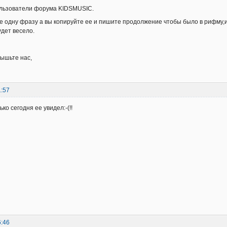
ользователи форума KIDSMUSIC.
 одну фразу а вы копируйте ее и пишите продолжение чтобы было в рифму,и 
дет весело.
лышьте нас,
1:57
ко сегодня ее увидел:-(!!
6:46