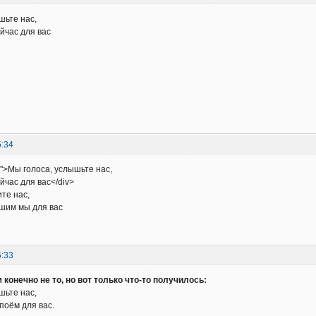
шьте нас,
йчас для вас
5:34
e">Мы голоса, услышьте нас,
йчас для вас</div>
те нас,
шим мы для вас
5:33
 конечно не то, но вот только что-то получилось:
шьте нас,
поём для вас.