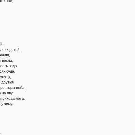
те нас,
й,
своих детей.
рабля,
т весна,
есть вода.
рях суда,
мечта,
и друзья!
просторы неба,
 на яву,
 прихода лета,
цу зиму.