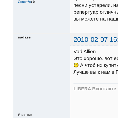
Спасибо
:
0
песни устарели, 
репертуар отличны
вы можете на наш
sadass
2010-02-07 15
Vad Allien
Это хорошо. вот е
А чтоб их купит
Лучше вы к нам в
LIBERA Вконтакте
Участник