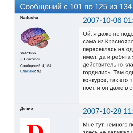
Сообщений с 101 по 125 из 134
Nadusha
2007-10-06 01
Ой, я даже не под
сама из Красноярск
пересеклась на од
Участник
имел, да и ребята 
Неактивен
действительно кла
Сообщений:
4,184
Спасибо
:
92
гордились. Там од
конкурсе, так его 
поет, и он даже в
Денис
2007-10-28 11
Мне тут немного п
здесь не заливали