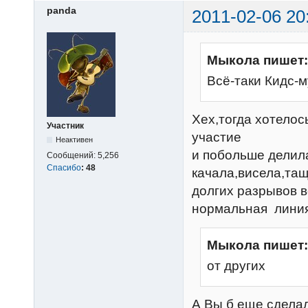
panda
2011-02-06 20
Мыкола пишет:
Всё-таки Кидс-м
Хех,тогда хотело
Участник
участие
Неактивен
и побольше делила
Сообщений:
5,256
Спасибо
:
48
качала,висела,тащ
долгих разрывов в
нормальная линия,
Мыкола пишет:
от других
А Вы б еще сделал