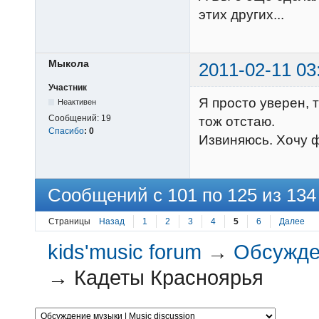
этих других...
Мыкола
2011-02-11 03
Участник
Я просто уверен, т
Неактивен
Сообщений:
19
тож отстаю.
Спасибо
:
0
Извиняюсь. Хочу 
Сообщений с 101 по 125 из 134
Страницы
Назад
1
2
3
4
5
6
Далее
kids'music forum
→
Обсужден
→
Кадеты Красноярья