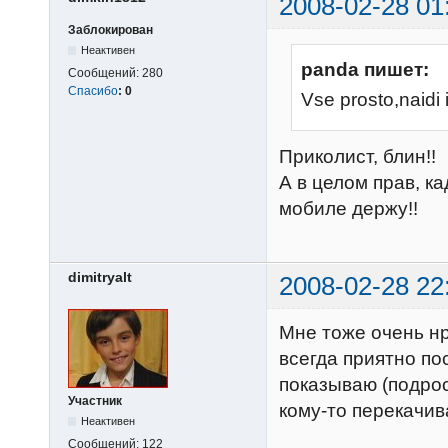
2008-02-28 01
Заблокирован
Неактивен
panda пишет:
Сообщений:
280
Спасибо
:
0
Vse prosto,naidi i
Приколист, блин!!
А в целом прав, ка
мобиле держу!!
dimitryalt
2008-02-28 22
Мне тоже очень нр
всегда приятно по
показываю (подро
Участник
кому-то перекачив
Неактивен
Сообщений:
122