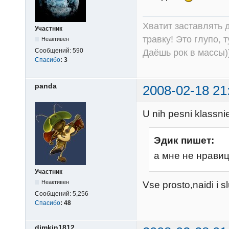
Хватит заставлять д
Участник
травку! Это глупо, 
Неактивен
Сообщений:
590
Даёшь рок в массы))
Спасибо
:
3
panda
2008-02-18 21
U nih pesni klassnie
Эдик пишет:
а мне не нрави
Участник
Неактивен
Vse prosto,naidi i sl
Сообщений:
5,256
Спасибо
:
48
dimkin1812