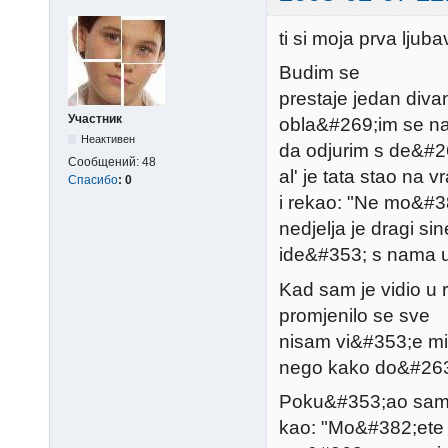
ti si moja prva ljuba
Budim se
prestaje jedan diva
Участник
obla&#269;im se na
Неактивен
da odjurim s de&#2
Сообщений:
48
al' je tata stao na v
Спасибо
:
0
i rekao: "Ne mo&#3
nedjelja je dragi sin
ide&#353; s nama u
Kad sam je vidio u 
promjenilo se sve
nisam vi&#353;e mi
nego kako do&#263;
Poku&#353;ao sam s
kao: "Mo&#382;ete 