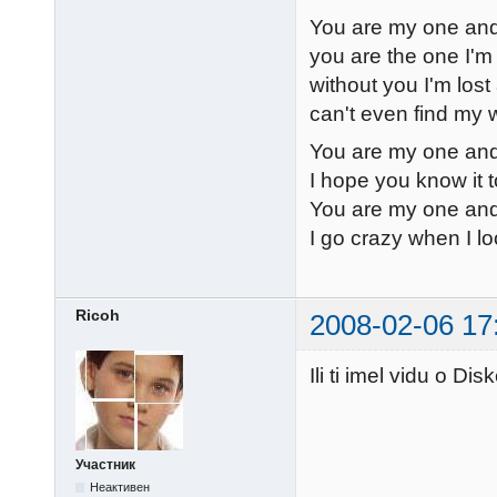
You are my one and
you are the one I'm
without you I'm lost
can't even find my
You are my one and
I hope you know it 
You are my one and
I go crazy when I lo
Ricoh
2008-02-06 17
Ili ti imel vidu o Dis
Участник
Неактивен