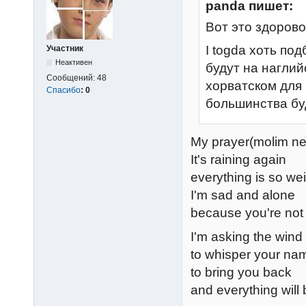
panda пишет:
Вот это здоров
I togda хоть по
Участник
Неактивен
будут на наглий
Сообщений:
48
хорватском для
Спасибо
:
0
большинства бу
My prayer(molim neb
It's raining again
everything is so we
I'm sad and alone
because you're not
I'm asking the wind
to whisper your na
to bring you back
and everything will