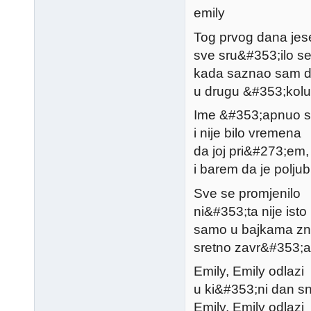
emily
Tog prvog dana jes
sve sru&#353;ilo s
kada saznao sam d
u drugu &#353;kolu
Ime &#353;apnuo 
i nije bilo vremena
da joj pri&#273;em,
i barem da je polju
Sve se promjenilo
ni&#353;ta nije isto
samo u bajkama z
sretno zavr&#353;
Emily, Emily odlazi
u ki&#353;ni dan s
Emily, Emily odlazi