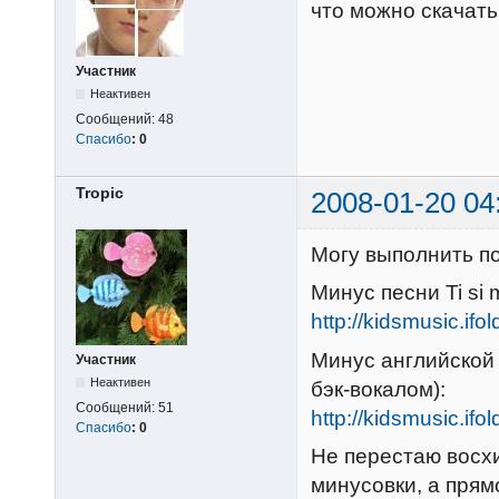
что можно скачать
Участник
Неактивен
Сообщений:
48
Спасибо
:
0
Tropic
2008-01-20 04
Могу выполнить по
Минус песни Ti si m
http://kidsmusic.ifo
Минус английской в
Участник
Неактивен
бэк-вокалом):
Сообщений:
51
http://kidsmusic.ifo
Спасибо
:
0
Не перестаю восх
минусовки, а прям