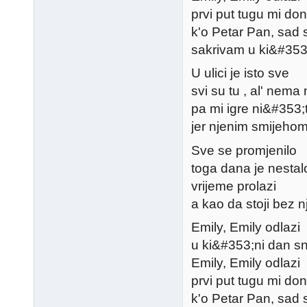
prvi put tugu mi don
k'o Petar Pan, sad
sakrivam u ki&#353
U ulici je isto sve
svi su tu , al' nema 
pa mi igre ni&#353
jer njenim smijeho
Sve se promjenilo
toga dana je nestal
vrijeme prolazi
a kao da stoji bez n
Emily, Emily odlazi
u ki&#353;ni dan s
Emily, Emily odlazi
prvi put tugu mi don
k'o Petar Pan, sad