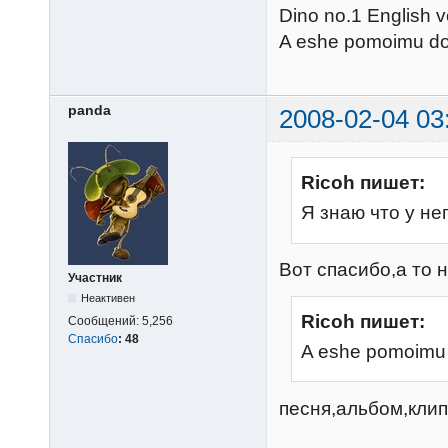
Dino no.1 English 
A eshe pomoimu dol
panda
2008-02-04 03
Ricoh пишет:
Я знаю что у нег
Вот спасибо,а то 
Участник
Неактивен
Ricoh пишет:
Сообщений:
5,256
Спасибо
:
48
A eshe pomoimu d
песня,альбом,клип