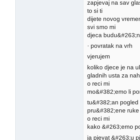
zapjevaj na sav gla
to si ti
dijete novog vreme
svi smo mi
djeca budu&#263;no
· povratak na vrh
vjerujem
koliko djece je na ul
gladnih usta za nahr
o reci mi
mo&#382;emo li p
tu&#382;an pogled
pru&#382;ene ruke
o reci mi
kako &#263;emo p
ja pjevat &#263;u 