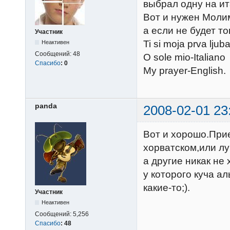
выбрал одну на ит
Вот и нужен Молим
а если не будет то
Участник
Ti si moja prva lju
Неактивен
Сообщений:
48
O sole mio-Italiano
Спасибо
:
0
My prayer-English
panda
2008-02-01 23
Вот и хорошо.При
хорватском,или лу
а другие никак не
у которого куча а
какие-то;).
Участник
Неактивен
Сообщений:
5,256
Спасибо
:
48