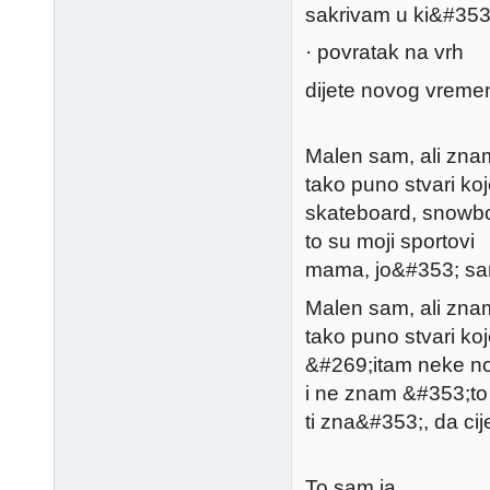
sakrivam u ki&#353
· povratak na vrh
dijete novog vreme
Malen sam, ali zna
tako puno stvari koje
skateboard, snowb
to su moji sportovi
mama, jo&#353; sam 
Malen sam, ali zna
tako puno stvari koje
&#269;itam neke no
i ne znam &#353;to
ti zna&#353;, da cije
To sam ja