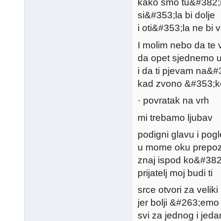
kako smo tu&#382;
si&#353;la bi dolje
i oti&#353;la ne bi 
I molim nebo da te v
da opet sjednemo u
i da ti pjevam na&
kad zvono &#353;ko
· povratak na vrh
mi trebamo ljubav
podigni glavu i pog
u mome oku prepoz
znaj ispod ko&#382;
prijatelj moj budi ti
srce otvori za veliki 
jer bolji &#263;emo i
svi za jednog i jed