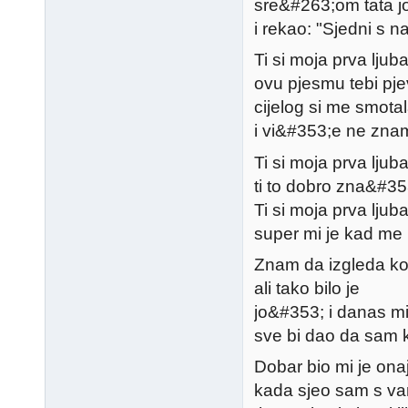
sre&#263;om tata joj
i rekao: "Sjedni s n
Ti si moja prva ljub
ovu pjesmu tebi pj
cijelog si me smotal
i vi&#353;e ne znam
Ti si moja prva ljub
ti to dobro zna&#35
Ti si moja prva ljub
super mi je kad me
Znam da izgleda k
ali tako bilo je
jo&#353; i danas m
sve bi dao da sam k
Dobar bio mi je onaj 
kada sjeo sam s va