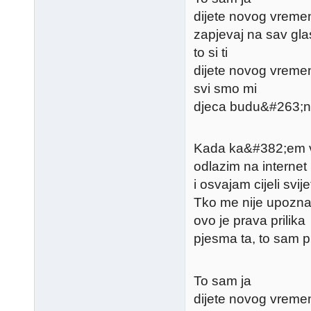
dijete novog vreme
zapjevaj na sav gla
to si ti
dijete novog vreme
svi smo mi
djeca budu&#263;no
Kada ka&#382;em v
odlazim na internet
i osvajam cijeli svije
Tko me nije upozn
ovo je prava prilika
pjesma ta, to sam pri
To sam ja
dijete novog vreme