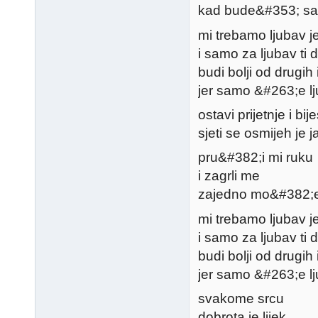
kad bude&#353; sam
mi trebamo ljubav je
i samo za ljubav ti 
budi bolji od drugih
jer samo &#263;e lju
ostavi prijetnje i bij
sjeti se osmijeh je 
pru&#382;i mi ruku
i zagrli me
zajedno mo&#382;
mi trebamo ljubav je
i samo za ljubav ti 
budi bolji od drugih
jer samo &#263;e lju
svakome srcu
dobrota je lijek