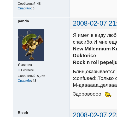
Сообщений:
48
Спасибо
:
0
panda
2008-02-07 21
Я имел в виду люб
спасибо.И мне еще
New Millennium K
Doktorice
Rock n roll pepel
Участник
Неактивен
Блин,оказывается 
Сообщений:
5,256
:confused:.Только 
Спасибо
:
48
М-даааааа,делаа
Здоровоооо
Ricoh
2008-02-07 22