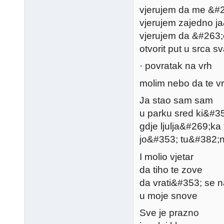
vjerujem da me &#26
vjerujem zajedno j
vjerujem da &#263;
otvorit put u srca s
· povratak na vrh
molim nebo da te vr
Ja stao sam sam
u parku sred ki&#3
gdje ljulja&#269;ka 
jo&#353; tu&#382;n
I molio vjetar
da tiho te zove
da vrati&#353; se n
u moje snove
Sve je prazno