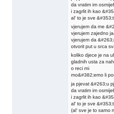
da vratim im osmije
i zagrlit ih kao &#3
al' to je sve &#353
vjerujem da me &#26
vjerujem zajedno j
vjerujem da &#263;
otvorit put u srca s
koliko djece je na ul
gladnih usta za nahr
o reci mi
mo&#382;emo li p
ja pjevat &#263;u 
da vratim im osmije
i zagrlit ih kao &#3
al' to je sve &#353
(al' sve je to samo 