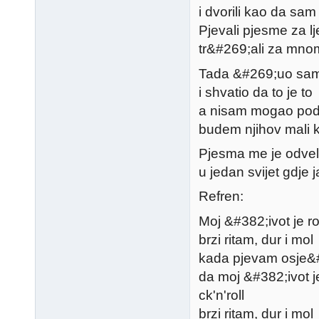
i dvorili kao da sam 
Pjevali pjesme za l
tr&#269;ali za mnom
Tada &#269;uo sam 
i shvatio da to je to
a nisam mogao podn
budem njihov mali kr
Pjesma me je odve
u jedan svijet gdje 
Refren:
Moj &#382;ivot je ro
brzi ritam, dur i mol
kada pjevam osje&
da moj &#382;ivot je
ck'n'roll
brzi ritam, dur i mol