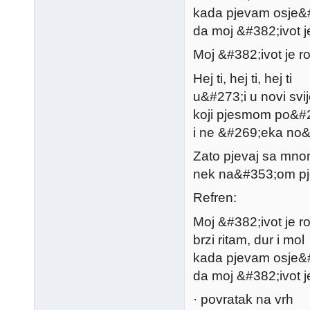
kada pjevam osje&
da moj &#382;ivot je
Moj &#382;ivot je r
Hej ti, hej ti, hej ti
u&#273;i u novi svij
koji pjesmom po&#2
i ne &#269;eka no&
Zato pjevaj sa mn
nek na&#353;om p
Refren:
Moj &#382;ivot je ro
brzi ritam, dur i mol
kada pjevam osje&
da moj &#382;ivot je
· povratak na vrh