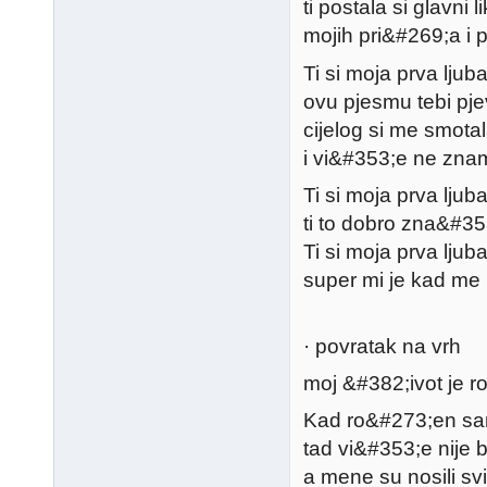
ti postala si glavni li
mojih pri&#269;a i 
Ti si moja prva ljub
ovu pjesmu tebi pj
cijelog si me smotal
i vi&#353;e ne znam
Ti si moja prva ljub
ti to dobro zna&#35
Ti si moja prva ljub
super mi je kad me
· povratak na vrh
moj &#382;ivot je ro
Kad ro&#273;en sa
tad vi&#353;e nije b
a mene su nosili svi