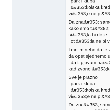
i park i klupa
i &#353;kolska kre
vi&#353;e ne pi&#
Da zna&#353; sam
kako smo tu&#382;
si&#353;la bi dolje
i oti&#353;la ne bi 
I molim nebo da te v
da opet sjednemo u
i da ti pjevam na&
kad zvono &#353;ko
Sve je prazno
i park i klupa
i &#353;kolska kre
vi&#353;e ne pi&#
Da zna&#353; sam