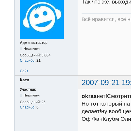
Так что же, выход
Всё нравится, всё 
Администратор
Неактивен
Сообщений:
3,004
Спасибо
:
21
Сайт
Катя
2007-09-21 19
Участник
okras
нет!Смотрите
Неактивен
Сообщений:
26
Но тот который на
Спасибо
:
0
делает!ну вообщем
Оф ФанКлубм Оли!!