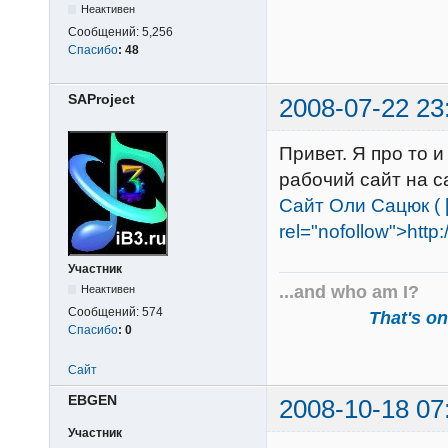
Неактивен
Сообщений:
5,256
Спасибо
:
48
SAProject
2008-07-22 23
Привет. Я про то и
рабочий сайт на с
Сайт Оли Сацюк ( [u
rel="nofollow">http:/
Участник
...and who am I?
Неактивен
Сообщений:
574
That's one
Спасибо
:
0
Сайт
EВGEN
2008-10-18 07
Участник