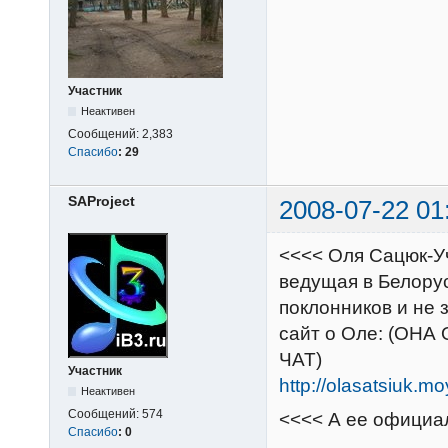
Участник
Неактивен
Сообщений:
2,383
Спасибо
:
29
SAProject
2008-07-22 01
<<<< Оля Сацюк-У
ведущая в Белору
поклонников и не 
сайт о Оле: (ОН
ЧАТ)
Участник
http://olasatsiuk.mo
Неактивен
Сообщений:
574
<<<< А ее официа
Спасибо
:
0